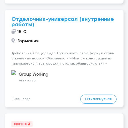
Отделочник-универсал (внутренние
работы)
15 €
Германия
Требования: Спецодежда: Нужно иметь свою форму и обувь
с железным носком. Обязанности: - Монтаж конструкций из
гипсокартона (перегородки, потолки, облицовка стен); -
Подготовка поверхностей под отделку; - Выполнение
малярных работ (шпатлевка, грунтовка, покраска); -
Group Working
Штукатурные работы ...
Агентство
Откликнуться
1 час назад
срочно