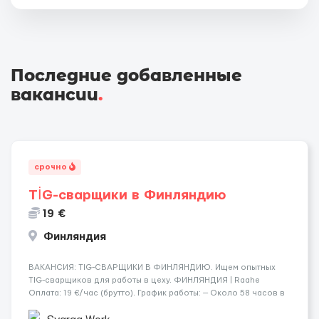
Последние добавленные
вакансии
.
срочно
TİG-сварщики в Финляндию
19 €
Финляндия
​​ВАКАНСИЯ: TIG-СВАРЩИКИ В ФИНЛЯНДИЮ. Ищем опытных
TIG-сварщиков для работы в цеху. ФИНЛЯНДИЯ | Raahe
Оплата: 19 €/час (брутто). График работы: — Около 58 часов в
неделю гарантированно. — Возможны дополнительные
переработки. Дата начала: — Как можно скорее....