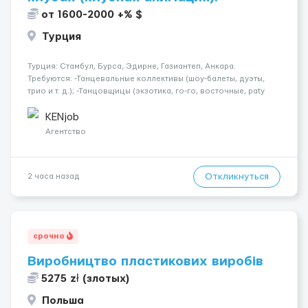
от 1600-2000 +% $
Турция
Турция: Стамбул, Бурса, Эдирне, Газиантеп, Анкара.
Требуются: -Танцевальные коллективы (шоу-балеты, дуэты,
трио и т. д.); -Танцовщицы (экзотика, го-го, восточные, paty
girls, и т. д.); -Вокалистки (эстрадный репертуар на разных
языках); -Гимнастки; -Работницы хостесc в кл...
KENjob
Агентство
Откликнуться
2 часа назад
срочно
Виробництво пластикових виробів
5275 zł (злотых)
Польша