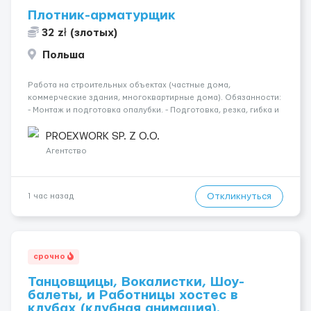
Плотник-арматурщик
32 zł (злотых)
Польша
Работа на строительных объектах (частные дома,
коммерческие здания, многоквартирные дома). Обязанности:
- Монтаж и подготовка опалубки. - Подготовка, резка, гибка и
монтаж арматуры согласно технической документации. -
Связка арматурных стержней. - Заливка бетона. - Демонтаж
PROEXWORK SP. Z O.O.
опалубки после за...
Агентство
Откликнуться
1 час назад
срочно
Танцовщицы, Вокалистки, Шоу-
балеты, и Работницы хостес в
клубах (клубная анимация).