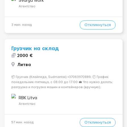
Svarga Work
Агентство
Откликнуться
3 мин. назад
Грузчик на склад
2000 €
Литва
📦 Грузчик (Клайпеда, Sudmantai) +37063970889; 🕗 График:
понедельник–пятница, с 08:00 до 17:00 💼 Что нужно делать:
разгрузка и погрузка машин и контейнеров (вручную);
сортировка товара; поддержание порядка на складе;
выполнение других поручений заведующего складом. ✅
RBK Litva
Требования: ...
Агентство
Откликнуться
57 мин. назад