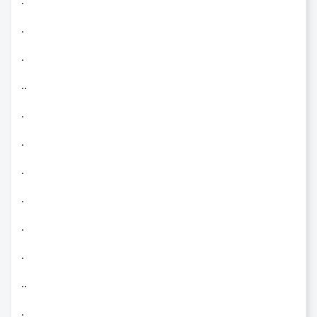
.
.
.
..
.
.
.
.
.
.
..
.