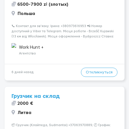
6500-7900 zł (злотых)
Польша
📞 Контакт для зв’язку: Ірина: +380973616953 📲 Номер
доступний у Viber та Telegram. Місце роботи - Brześć Kujawski
(13 км від Włocławek). Місце оформлення - Bydgoszcz Ставка:
31,40 zł/год brutto. Робочих годин на місяць: 170-200 Місячна
вар...
Work Hunt +
Агентство
Откликнуться
6 дней назад
Грузчик на склад
2000 €
Литва
📦 Грузчик (Клайпеда, Sudmantai) +37063970889; 🕗 График: