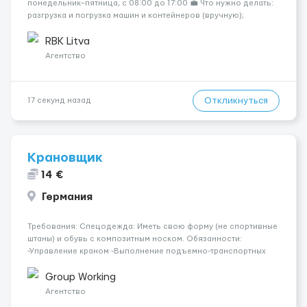
понедельник–пятница, с 08:00 до 17:00 💼 Что нужно делать:
разгрузка и погрузка машин и контейнеров (вручную);
сортировка товара; поддержание порядка на складе;
выполнение других поручений заведующего складом. ✅
RBK Litva
Требования: ...
Агентство
Откликнуться
17 секунд назад
Крановщик
14 €
Германия
Требования: Спецодежда: Иметь свою форму (не спортивные
штаны) и обувь с композитным носком. Обязанности:
-Управление краном -Выполнение подъемно-транспортных
работ на строительных объектах, -Соблюдение правил и
инструкций по безопасности. -Опыт управления различными
Group Working
типами кранов (моб...
Агентство