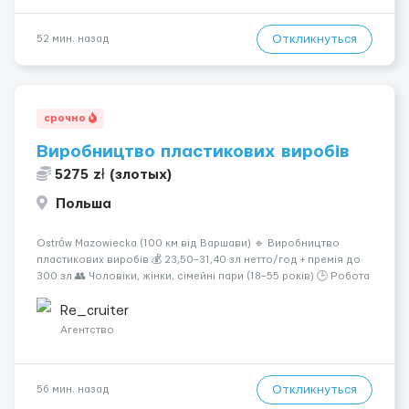
Откликнуться
52 мин. назад
срочно
Виробництво пластикових виробів
5275 zł (злотых)
Польша
Ostrów Mazowiecka (100 км від Варшави) 🔹 Виробництво
пластикових виробів 💰 23,50–31,40 зл нетто/год + премія до
300 зл 👥 Чоловіки, жінки, сімейні пари (18–55 років) 🕒 Робота
у 2–3 зміни 🏠 Житло — 650 зл/міс. Компенсація за власне
житло — 400 зл. 📦 Обов...
Re_cruiter
Агентство
Откликнуться
56 мин. назад