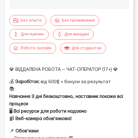
Без опыта
Без проживания
Для мужчин
Для женщин
Работа онлайн
Для студентов
💎 ВІДДАЛЕНА РОБОТА — ЧАТ-ОПЕРАТОР (17+) 💎
💰
Заробіток:
від 600$ + бонуси за результат
📚
Навчання 3 дні безкоштовно, наставник покаже всі
процеси
🖥
Всі ресурси для роботи надаємо
📹
Веб-камера обов’язкова!
📌
Обов’язки: