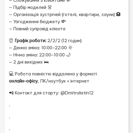
— Спілкування з клієнтами 💬
— Підбір моделей 👗
— Організація зустрічей (готелі, квартири, сауни) 🏨
— Узгодження бюджету 💸
— Повний супровід клієнта
⏰
Графік роботи:
2/2/2 (12 годин)
— Денна зміна: 10:00–22:00 🌞
— Нічна зміна: 22:00–10:00 🌙
— 2 дні вихідних 🛌
💻 Робота повністю віддалена у форматі
онлайн-офісу
, ПК/ноутбук + інтернет
📲 Контакт для старту: @Dmitrolistin12
.
.
.