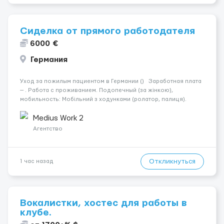
Сиделка от прямого работодателя
6000 €
Германия
Уход за пожилым пациентом в Германии () Заработная плата
— . Работа с проживанием. Подопечный (за жінкою),
мобильность: Мобільний з ходунками (ролатор, палиця).
Психологическое состояние: Початкова стадія деменції.
Ночью: Спить не прокидаючись. Требования: По...
Medius Work 2
Агентство
Откликнуться
1 час назад
Вокалистки, хостес для работы в
клубе.