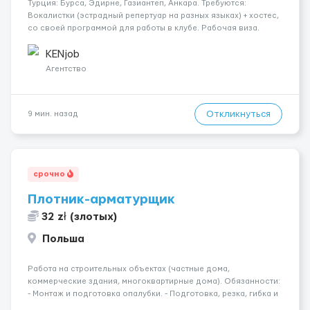
Турция: Бурса, Эдирне, Газиантеп, Анкара. Требуются:
Вокалистки (эстрадный репертуар на разных языках) + хостеc,
со своей программой для работы в клубе. Рабочая виза.
Контракт от четырех месяцев до года. Короткий контракт от
одного до трех месяцев. Мед. страховка. Высокая зарплат...
KENjob
Агентство
Откликнуться
9 мин. назад
срочно
Плотник-арматурщик
32 zł (злотых)
Польша
Работа на строительных объектах (частные дома,
коммерческие здания, многоквартирные дома). Обязанности:
- Монтаж и подготовка опалубки. - Подготовка, резка, гибка и
монтаж арматуры согласно технической документации. -