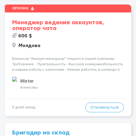
СРОЧНО
Менеджер ведения аккаунтов,
оператор чата
600 $
Молдова
Вакансия "Аккаунт-менеджер" открыта в нашей компании.
Требования: - Пунктуальность - Высокая коммуникабельность
и навыки работы с клиентами - Умение работать в команде и
достигать поставленных целей; - Наличие собственного ПК
или ноутбука - постоянный доступ к интернету - опыт р...
Wister
Агентство
Откликнуться
5 дней назад
Бригадир на склад