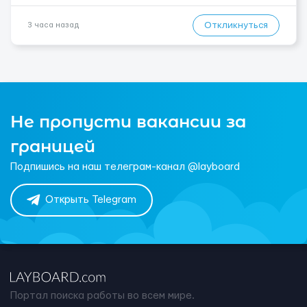
Откликнуться
3 часа назад
Не пропусти вакансии за
границей
Подпишись на наш телеграм-канал @layboard
Открыть Telegram
Портал поиска работы во всем мире.