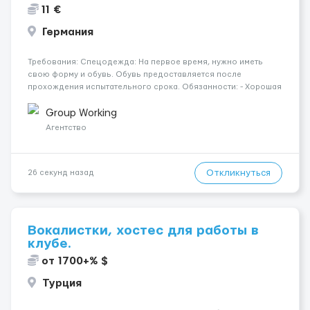
11 €
Германия
Требования: Спецодежда: На первое время, нужно иметь
свою форму и обувь. Обувь предоставляется после
прохождения испытательного срока. Обязанности: - Хорошая
физическая выносливость, готовность к активной работе; -
Опыт работы на складе или в сфере логистики будет
Group Working
преимуществом; - Навы...
Агентство
Откликнуться
26 секунд назад
Вокалистки, хостес для работы в
клубе.
от 1700+% $
Турция