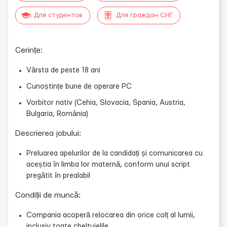
Для студентов
Для граждан СНГ
Cerințe:
Vârsta de peste 18 ani
Cunoștințe bune de operare PC
Vorbitor nativ (Cehia, Slovacia, Spania, Austria,
Bulgaria, România)
Descrierea jobului:
Preluarea apelurilor de la candidați și comunicarea cu
aceștia în limba lor maternă, conform unui script
pregătit în prealabil
Condiții de muncă:
Compania acoperă relocarea din orice colț al lumii,
inclusiv toate cheltuielile