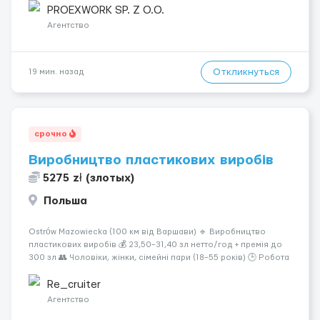
Связка арматурных стержней. - Заливка бетона. - Демонтаж
PROEXWORK SP. Z O.O.
опалубки после за...
Агентство
Откликнуться
19 мин. назад
срочно
Виробництво пластикових виробів
5275 zł (злотых)
Польша
Ostrów Mazowiecka (100 км від Варшави) 🔹 Виробництво
пластикових виробів 💰 23,50–31,40 зл нетто/год + премія до
300 зл 👥 Чоловіки, жінки, сімейні пари (18–55 років) 🕒 Робота
у 2–3 зміни 🏠 Житло — 650 зл/міс. Компенсація за власне
житло — 400 зл. 📦 Обов...
Re_cruiter
Агентство