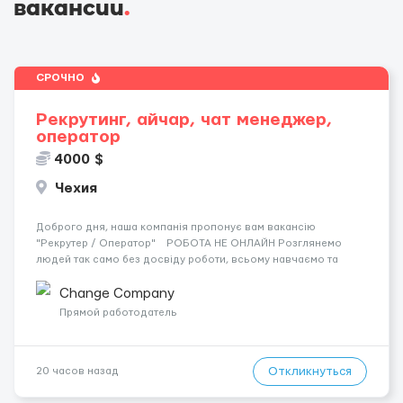
вакансии
.
СРОЧНО
Рекрутинг, айчар, чат менеджер,
оператор
4000 $
Чехия
Доброго дня, наша компанія пропонує вам вакансію
"Рекрутер / Оператор" РОБОТА НЕ ОНЛАЙН Розглянемо
людей так само без досвіду роботи, всьому навчаємо та
оплачуємо стажування. Якщо ви знаходитесь в іншому місті
чи країні, ми оплачуємо вам переїзд, щоб ви працювали у ...
Change Company
Прямой работодатель
Откликнуться
20 часов назад