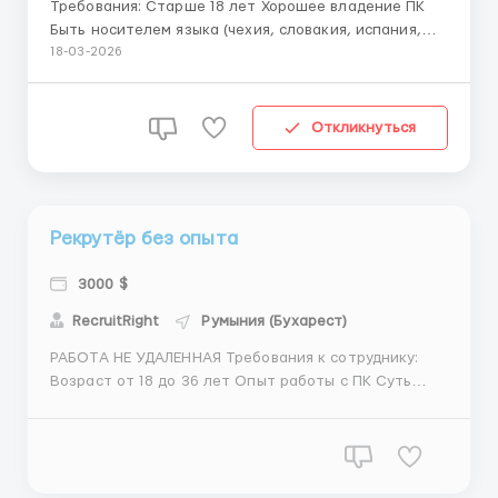
Требования: Старше 18 лет Хорошее владение ПК
Быть носителем языка (чехия, словакия, испания,
австрия, болгария, румыния) Суть работы: Принятие
18-03-2026
звонков от кандидатов и общение с ними на их
родном языке по заготовленному заранее тексту
Условия работы: Компания оплачива...
Откликнуться
Рекрутёр без опыта
3000 $
RecruitRight
Румыния (Бухарест)
РАБОТА НЕ УДАЛЕННАЯ Требования к сотруднику:
Возраст от 18 до 36 лет Опыт работы с ПК Суть
работы: вся суть работы будет заключаться в
общении с людьми, нужно будет трудоустраивать
людей на вакансии, которые предоставляет наша
компания Всё общение будет проходить только в