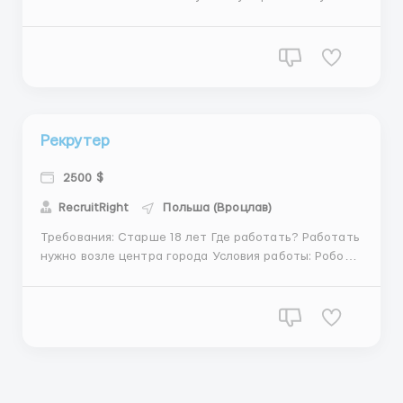
искать кандидатов на разные вакансии на разных
интернет-платформах общение проходит только
через чат руководство оплачивает рекламу,
поэтому люди сами будут писать вам, вам лишь о...
Рекрутер
2500 $
RecruitRight
Польша (Вроцлав)
Требования: Старше 18 лет Где работать? Работать
нужно возле центра города Условия работы: Робота
заключаеться в том, чтобы искать кандидатов на
разных онлайн-платформах. Вы консультируете
людей и направлять их на собеседование. Рекламу
будет оплачивать руководство, ва...