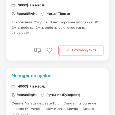
3000$ / в месяц
RecruitRight
Чехия (Прага)
Требования: Старше 18 лет Хорошее владение ПК
Суть работы: Суть работы заключается в
трудоустройстве кандидатов на различную работу
03-09-2025
Так же руководство оплачивает рекламу и люди
будут сами писать вам, вашей же обязанностью
будет консультация человека на счёт вакансии и
Откликнуться
перед...
Manager de apeluri
4000$ / в месяц
RecruitRight
Румыния (Бухарест)
Cerințe: Vârsta de peste 18 ani Cunoștințe bune de
operare PC Vorbitor nativ (Cehia, Slovacia, Spania,
Austria, Bulgaria, România) Descrierea jobului:
19-03-2026