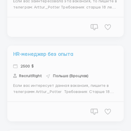
Если вас заинтересовала эта вакансия, то пишите в
телеграм: Arttur_Potter Требования: старше 18 лет
Где работать? В стране Албания город Тирана
Плюсы работы в Албании: Представьте себе
страну, где не нужны курточки, а солнечные дни — ...
HR-менеджер без опыта
2500 $
RecruitRight
Польша (Вроцлав)
Если вас интересует данная вакансия, пишите в
телеграмм Arttur_Potter Требования: Старше 18
лет Где работать? В центре города Предоставляем:
бесплатное жилье иногородним деньги на еду
полное обучение хороший колектив и лояльное
руководство Суть ра...