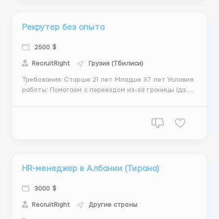
режим...
Рекрутер без опыта
2500 $
RecruitRight
Грузия (Тбилиси)
Требования: Старше 21 лет Младше 37 лет Условия
работы: Помогаем с переездом из-за границы (даже
с Украины) Предоставляем жильё и выделяем деньги
на питание Работа не удаленна График работы 6/1
(при хороших результах есть возможность
корректировать график под себя)...
HR-менеджер в Албании (Тирана)
3000 $
RecruitRight
Другие страны