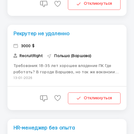
неделю, ВЫХОДНОЙ ПЛАВАЮ...
Откликнуться
Рекрутер не удаленно
3000 $
RecruitRight
Польша (Варшава)
Требования: 18-35 лет хорошее владение ПК Где
работать? В городе Варшава, но так же вакансии
есть в Гданьске и Кракове Суть работы: Вашей
13-01-2026
задачей будет консультация человека по вакансии
Мы предостовляем всё необходимое для работы
Проводим подробное обучение ЗП сос...
Откликнуться
HR-менеджер без опыта