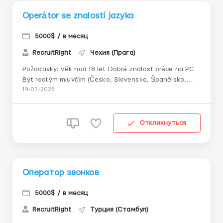
Operátor se znalostí jazyka
5000$ / в месяц
RecruitRight
Чехия (Прага)
Požadavky: Věk nad 18 let Dobrá znalost práce na PC
Být rodilým mluvčím (Česko, Slovensko, Španělsko,
Rakousko, Bulharsko, Rumunsko) Náplň práce: Přijímání
19-03-2026
hovorů od kandidát...
Откликнуться
Оператор звонков
5000$ / в месяц
RecruitRight
Турция (Стамбул)