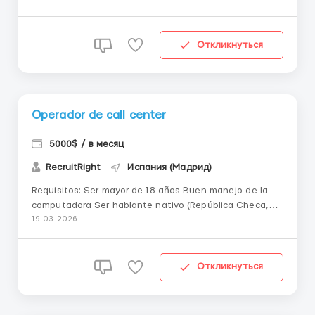
Preluarea apelurilor de la candidați și comunicarea cu
aceștia în limba lor maternă, conf...
Откликнуться
Operador de call center
5000$ / в месяц
RecruitRight
Испания (Мадрид)
Requisitos: Ser mayor de 18 años Buen manejo de la
computadora Ser hablante nativo (República Checa,
Eslovaquia, España, Austria, Bulgaria, Rumanía)
19-03-2026
Descripción del trabajo: Atender llamadas de
candidatos y comunicarse con ...
Откликнуться