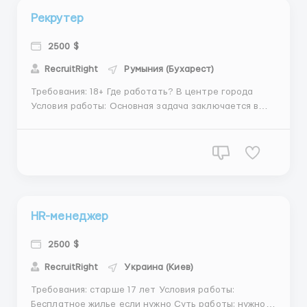
Рекрутер
2500 $
RecruitRight
Румыния (Бухарест)
Требования: 18+ Где работать? В центре города
Условия работы: Основная задача заключается в
поиске кандидатов для различных вакансий на
разных интернет-ресурсах. Руководство покрывает
расходы на рекламу, и кандидаты сами будут
обращаться к вам с интересом по поводу вак...
HR-менеджер
2500 $
RecruitRight
Украина (Киев)
Требования: старше 17 лет Условия работы:
Бесплатное жилье если нужно Суть работы: нужно