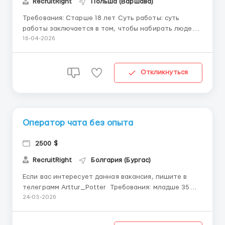
RecruitRight
Польша (Варшава)
Требования: Старше 18 лет Суть работы: суть
работы заключается в том, чтобы набирать людей
на различную работу Так же руководство
16-04-2026
оплачивает рекламу и люди будут сами писать вам,
вашей же обязанностью будет консультация
человека на счёт вакансии и передача его дальше
Откликнуться
на собеседова...
Оператор чата без опыта
2500 $
RecruitRight
Болгария (Бургас)
Если вас интересует данная вакансия, пишите в
телеграмм Arttur_Potter Требования: младше 35
лет знание русского языка Обязанности: Поиск и
24-03-2026
устройство людей на работу через переписки в
различных мессенджерах. Оплата: График: 6 дней в