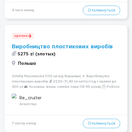
Откликнуться
4 часа назад
срочно
Виробництво пластикових виробів
5275 zł (злотых)
Польша
Ostrów Mazowiecka (100 км від Варшави) 🔹 Виробництво
пластикових виробів 💰 23,50–31,40 зл нетто/год + премія до
300 зл 👥 Чоловіки, жінки, сімейні пари (18–55 років) 🕒 Робота
у 2–3 зміни 🏠 Житло — 650 зл/міс. Компенсація за власне
житло — 400 зл. 📦 Обов...
Re_cruiter
Агентство
Откликнуться
7 часов назад