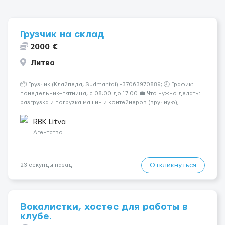
Грузчик на склад
2000 €
Литва
📦 Грузчик (Клайпеда, Sudmantai) +37063970889; 🕗 График:
понедельник–пятница, с 08:00 до 17:00 💼 Что нужно делать:
разгрузка и погрузка машин и контейнеров (вручную);
сортировка товара; поддержание порядка на складе;
выполнение других поручений заведующего складом. ✅
RBK Litva
Требования: ...
Агентство
Откликнуться
23 секунды назад
Вокалистки, хостес для работы в
клубе.