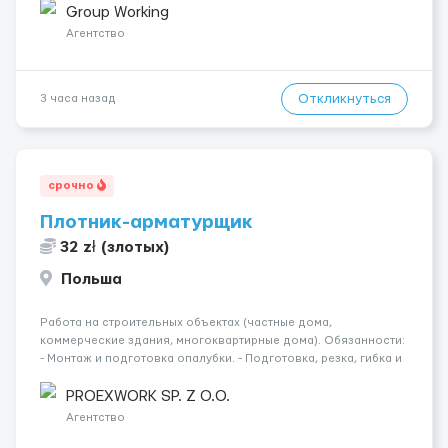
малярных работ (шпатлевка, грунтовка, покраска); -
Group Working
Штукатурные работы ...
Агентство
Откликнуться
3 часа назад
срочно
Плотник-арматурщик
32 zł (злотых)
Польша
Работа на строительных объектах (частные дома,
коммерческие здания, многоквартирные дома). Обязанности:
- Монтаж и подготовка опалубки. - Подготовка, резка, гибка и
монтаж арматуры согласно технической документации. -
Связка арматурных стержней. - Заливка бетона. - Демонтаж
PROEXWORK SP. Z O.O.
опалубки после за...
Агентство