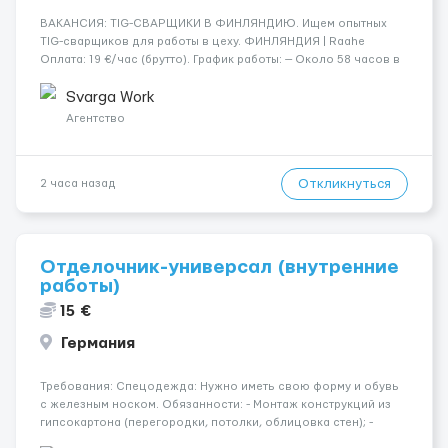
​​ВАКАНСИЯ: TIG-СВАРЩИКИ В ФИНЛЯНДИЮ. Ищем опытных
TIG-сварщиков для работы в цеху. ФИНЛЯНДИЯ | Raahe
Оплата: 19 €/час (брутто). График работы: — Около 58 часов в
неделю гарантированно. — Возможны дополнительные
переработки. Дата начала: — Как можно скорее....
Svarga Work
Агентство
Откликнуться
2 часа назад
Отделочник-универсал (внутренние
работы)
15 €
Германия
Требования: Спецодежда: Нужно иметь свою форму и обувь
с железным носком. Обязанности: - Монтаж конструкций из
гипсокартона (перегородки, потолки, облицовка стен); -
Подготовка поверхностей под отделку; - Выполнение