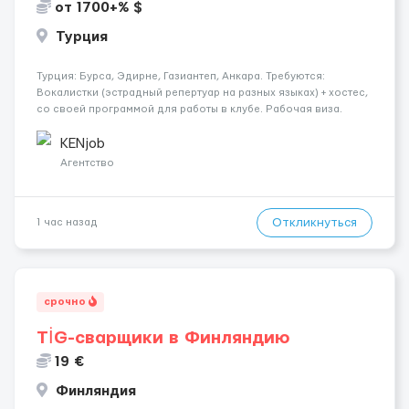
от 1700+% $
Турция
Турция: Бурса, Эдирне, Газиантеп, Анкара. Требуются:
Вокалистки (эстрадный репертуар на разных языках) + хостеc,
со своей программой для работы в клубе. Рабочая виза.
Контракт от четырех месяцев до года. Короткий контракт от
одного до трех месяцев. Мед. страховка. Высокая зарплат...
KENjob
Агентство
Откликнуться
1 час назад
срочно
TİG-сварщики в Финляндию
19 €
Финляндия