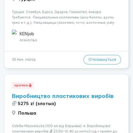
Турция: Стамбул, Бурса, Эдирне, Газиантеп, Анкара.
Требуются: -Танцевальные коллективы (шоу-балеты, дуэты,
трио и т. д.); -Танцовщицы (экзотика, го-го, восточные, paty
girls, и т. д.); -Вокалистки (эстрадный репертуар на разных
языках); -Гимнастки; -Работницы хостесc в кл...
KENjob
Агентство
Откликнуться
35 мин. назад
срочно
Виробництво пластикових виробів
5275 zł (злотых)
Польша
Ostrów Mazowiecka (100 км від Варшави) 🔹 Виробництво
пластикових виробів 💰 23,50–31,40 зл нетто/год + премія до