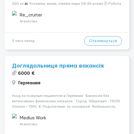
300 зл 👥 Чоловіки, жінки, сімейні пари (18–55 років) 🕒 Робота
у 2–3 зміни 🏠 Житло — 650 зл/міс. Компенсація за власне
житло — 400 зл. 📦 Обов...
Re_cruiter
Агентство
Откликнуться
3 часа назад
Доглядальниця пряма вакансія
6000 €
Германия
Уход за пожилым пациентом в Германии Вакансия без
интенсивных физических нагрузок. Город: Göppingen , 73035.
Оплата — 1550 €. Подопечный: за чоловіком. Мобильность:
Мобільний. Психологическое состояние: Початкова стадія
деменції. Ночной уход: ...
Medius Work
Агентство