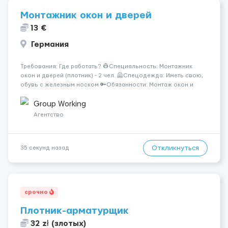
Монтажник окон и дверей
13 €
Германия
Требования: Где работать? 👷‍Специальность: Монтажник
окон и дверей (плотник) - 2 чел. 🦺Спецодежда: Иметь свою,
обувь с железным носком 🔑Обязанности: Монтаж окон и
дверей, транспортировка, переносить груз весом 200 кг,
делать стеклянный фасад из окон. 💶Оплата чистыми: ...
Group Working
Агентство
Откликнуться
35 секунд назад
срочно
Плотник-арматурщик
32 zł (злотых)