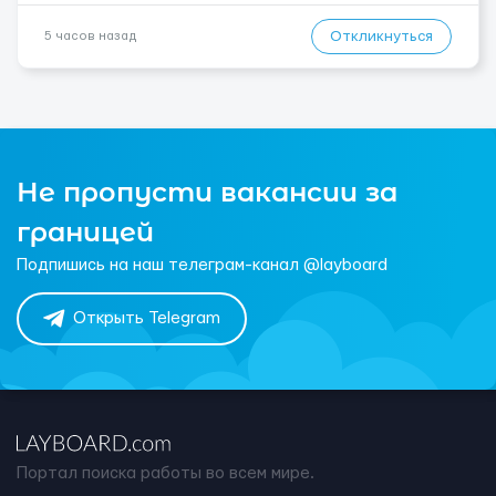
Откликнуться
5 часов назад
Не пропусти вакансии за
границей
Подпишись на наш телеграм-канал @layboard
Открыть Telegram
Портал поиска работы во всем мире.