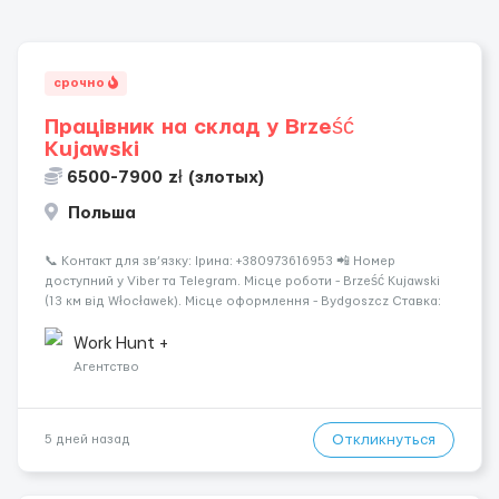
срочно
Працівник на склад у Brześć
Kujawski
6500-7900 zł (злотых)
Польша
📞 Контакт для зв’язку: Ірина: +380973616953 📲 Номер
доступний у Viber та Telegram. Місце роботи - Brześć Kujawski
(13 км від Włocławek). Місце оформлення - Bydgoszcz Ставка:
31,40 zł/год brutto. Робочих годин на місяць: 170-200 Місячна
вар...
Work Hunt +
Агентство
Откликнуться
5 дней назад