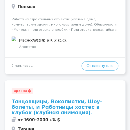
Польша
Работа на строительных объектах (частные дома,
коммерческие здания, многоквартирные дома). Обязанности:
- Монтаж и подготовка опалубки. - Подготовка, резка, гибка и
монтаж арматуры согласно технической документации. -
Связка арматурных стержней. - Заливка бетона. - Демонтаж
PROEXWORK SP. Z O.O.
опалубки после за...
Агентство
Откликнуться
5 мин. назад
срочно
Танцовщицы, Вокалистки, Шоу-
балеты, и Работницы хостес в
клубах (клубная анимация).
от 1600-2000 +% $
Турция