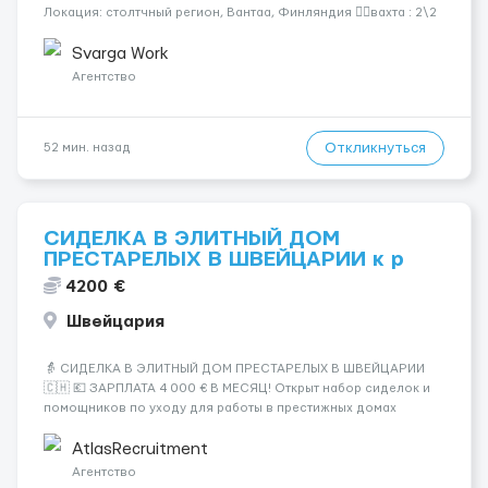
Локация: столтчный регион, Вантаа, Финляндия 👌🏻вахта : 2\2
недели 📅 Старт: как только вас утверждают 💶 Зарплата: 19 €/
час брутто 🏠 Жильё: предоставляется БЕСПЛАТНО 📞
Svarga Work
Контакт: +3725672...
Агентство
Откликнуться
52 мин. назад
СИДЕЛКА В ЭЛИТНЫЙ ДОМ
ПРЕСТАРЕЛЫХ В ШВЕЙЦАРИИ к р
4200 €
Швейцария
👵 СИДЕЛКА В ЭЛИТНЫЙ ДОМ ПРЕСТАРЕЛЫХ В ШВЕЙЦАРИИ
🇨🇭 💶 ЗАРПЛАТА 4 000 € В МЕСЯЦ! Открыт набор сиделок и
помощников по уходу для работы в престижных домах
престарелых Швейцарии. Высокий уровень сервиса,
комфортные условия и стабильный доход! 💰 Оплата: 4 000 €
AtlasRecruitment
в месяц Своевременн...
Агентство