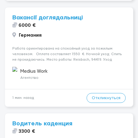
Вакансії доглядальниці
6000 €
Германия
Работа ориентирована на спокойный уход за пожилым
человеком. Оплата составляет 1550 €. Ночной уход: Спить
не прокидаючись. Место работы: Reisbach, 94419. Уход
осуществляется за жінкою. Психологическое состояние:
Початкова стадія деменції. Мобильность пациента: Прикутий
Medius Work
до ліж...
Агентство
Откликнуться
1 мин. назад
Водитель каденция
3300 €