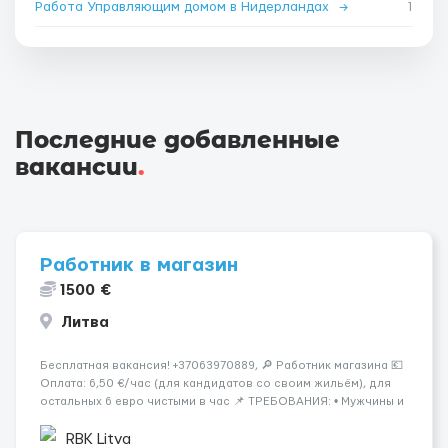
Работа Управляющим домом в Нидерландах
→
1
Последние добавленные
вакансии
.
Работник в магазин
1500 €
Литва
Бесплатная вакансия! +37063970889, 🔎 Работник магазина 💶
Оплата: 6,50 €/час (для кандидатов со своим жильём), для
остальных 6 евро чистыми в час 📌 ТРЕБОВАНИЯ: • Мужчины и
женщины • Без опыта работы • Ответственность и желание
работать • Готовность работать в ...
RBK Litva