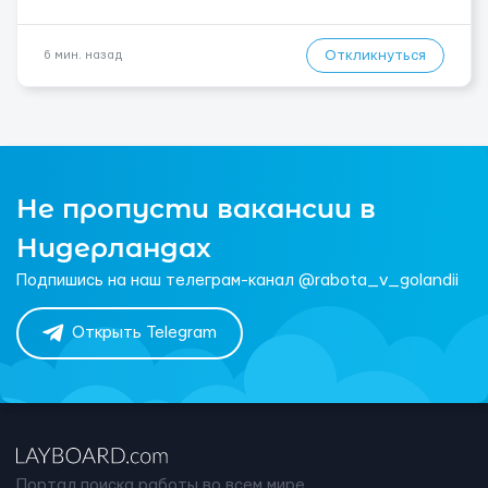
Откликнуться
6 мин. назад
Не пропусти вакансии в
Нидерландах
Подпишись на наш телеграм-канал @rabota_v_golandii
Открыть Telegram
Портал поиска работы во всем мире.