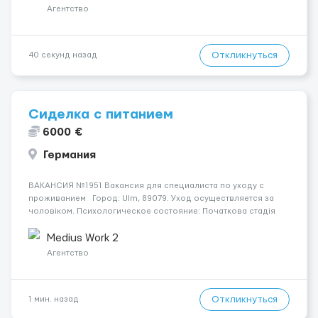
Агентство
Откликнуться
40 секунд назад
Сиделка с питанием
6000 €
Германия
ВАКАНСИЯ №1951 Вакансия для специалиста по уходу с
проживанием Город: Ulm, 89079. Уход осуществляется за
чоловіком. Психологическое состояние: Початкова стадія
деменції. Мобильность пациента: Мобільний з ходунками
(ролатор, палиця). Ночью пациент: Іноді прокидається, не щ...
Medius Work 2
Агентство
Откликнуться
1 мин. назад