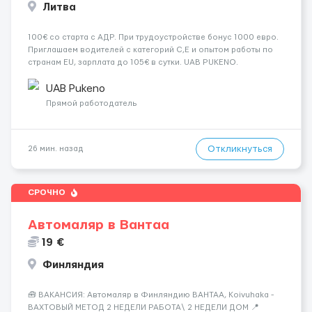
Литва
100€ со старта c АДР. При трудоустройстве бонус 1000 евро.
Приглашаем водителей с категорий С,Е и опытом работы по
странам EU, зарплата до 105€ в сутки. UAB PUKENO.
+37066051138 Мы предлагаем: 🌍 работу на каденции с чётким
и понятным графиком и индивидуальным подходом; 🌎 наш
UAB Pukeno
парк...
Прямой работодатель
Откликнуться
26 мин. назад
СРОЧНО
Автомаляр в Вантаа
19 €
Финляндия
🧰 ВАКАНСИЯ: Автомаляр в Финляндию ВАНТАА, Koivuhaka -
ВАХТОВЫЙ МЕТОД 2 НЕДЕЛИ РАБОТА\ 2 НЕДЕЛИ ДОМ 📍