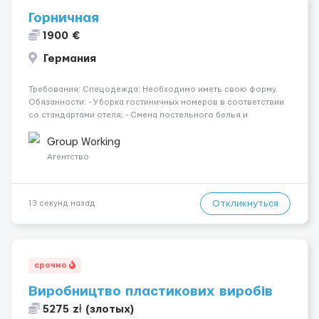
Горничная
1900 €
Германия
Требования: Спецодежда: Необходимо иметь свою форму.
Обязанности: - Уборка гостиничных номеров в соответствии
со стандартами отеля; - Смена постельного белья и
полотенец; - Пополнение номеров средствами гигиены и
другими необходимыми принадлежностями; - Поддержание
Group Working
чистоты в общественн...
Агентство
Откликнуться
13 секунд назад
срочно
Виробництво пластикових виробів
5275 zł (злотых)