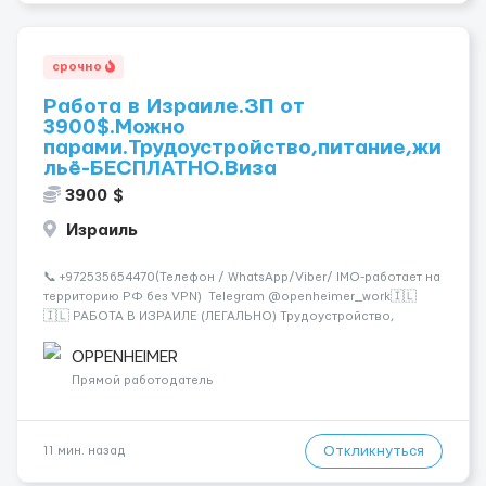
срочно
Работа в Израиле.ЗП от
3900$.Можно
парами.Трудоустройство,питание,жи
льё-БЕСПЛАТНО.Виза
3900 $
Израиль
📞 +972535654470(Телефон / WhatsApp/Viber/ IMO-работает на
территорию РФ без VPN) Telegram @openheimer_work🇮🇱
🇮🇱 РАБОТА В ИЗРАИЛЕ (ЛЕГАЛЬНО) Трудоустройство,
питание и жильё предоставляются БЕСПЛАТНО. Хотите жить в
развитой и цивилизованной стране? Хотите получать досто...
OPPENHEIMER
Прямой работодатель
Откликнуться
11 мин. назад