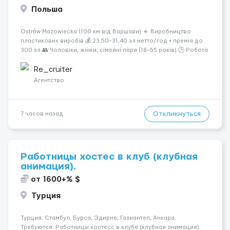
Польша
Ostrów Mazowiecka (100 км від Варшави) 🔹 Виробництво
пластикових виробів 💰 23,50–31,40 зл нетто/год + премія до
300 зл 👥 Чоловіки, жінки, сімейні пари (18–55 років) 🕒 Робота
у 2–3 зміни 🏠 Житло — 650 зл/міс. Компенсація за власне
житло — 400 зл. 📦 Обов...
Re_cruiter
Агентство
Откликнуться
7 часов назад
Работницы хостес в клуб (клубная
анимация).
от 1600+% $
Турция
Турция: Стамбул, Бурса, Эдирне, Газиантеп, Анкара.
Требуются: Работницы хостесc в клубе (клубная анимация).