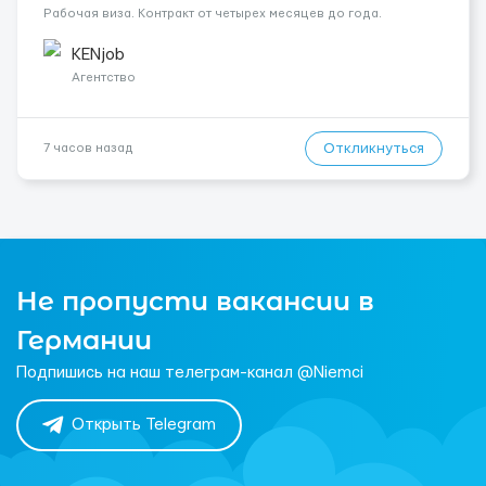
Рабочая виза. Контракт от четырех месяцев до года.
Короткий контракт от одного до трех месяцев. Мед.
страховка. Высокая зарплата + %. Легально. Безопасно.
KENjob
*Коммуникабел...
Агентство
Откликнуться
7 часов назад
Не пропусти вакансии в
Германии
Подпишись на наш телеграм-канал @Niemci
Открыть Telegram