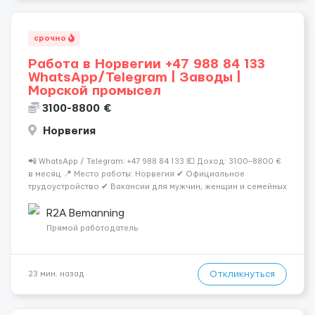
срочно
Работа в Норвегии +47 988 84 133
WhatsApp/Telegram | Заводы |
Морской промысел
3100-8800 €
Норвегия
📲 WhatsApp / Telegram: +47 988 84 133 💶 Доход: 3100–8800 €
в месяц 📍 Место работы: Норвегия ✔ Официальное
трудоустройство ✔ Вакансии для мужчин, женщин и семейных
пар ✔ Возможно без опыта работы ✔ Предоставляется жильё
✔ Помощь с оформлением рабочей визы D и ВНЖ 📅 Идёт
R2A Bemanning
приём...
Прямой работодатель
Откликнуться
23 мин. назад