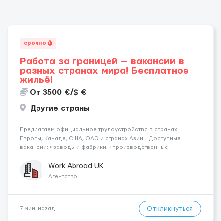
срочно
Работа за границей — вакансии в
разных странах мира! Бесплатное
жильё!
От 3500 €/$ €
Другие страны
Предлагаем официальное трудоустройство в странах
Европы, Канаде, США, ОАЭ и странах Азии. Доступные
вакансии: • заводы и фабрики; • производственные
предприятия; • нефтяные платформы; • краболовные суда; •
водители (различные категории); •...
Work Abroad UK
Агентство
Откликнуться
7 мин. назад