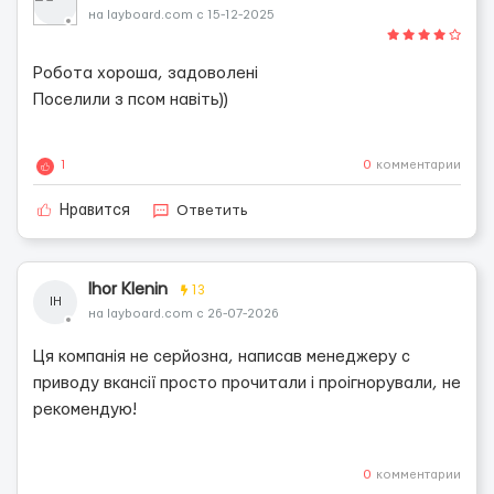
на layboard.com с 15-12-2025
Робота хороша, задоволені
Поселили з псом навіть))
1
0
комментарии
Ответить
Нравится
Ihor Klenin
13
IH
на layboard.com с 26-07-2026
Ця компанія не серйозна, написав менеджеру с
приводу вкансії просто прочитали і проігнорували, не
рекомендую!
0
комментарии