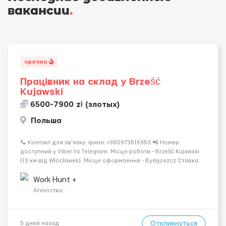
вакансии
.
срочно
Працівник на склад у Brześć
Kujawski
6500-7900 zł (злотых)
Польша
📞 Контакт для зв’язку: Ірина: +380973616953 📲 Номер
доступний у Viber та Telegram. Місце роботи - Brześć Kujawski
(13 км від Włocławek). Місце оформлення - Bydgoszcz Ставка:
31,40 zł/год brutto. Робочих годин на місяць: 170-200 Місячна
вар...
Work Hunt +
Агентство
Откликнуться
5 дней назад