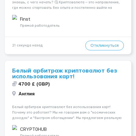
знаешь, с чего начать? 🤔 Криптовалюта — это направление,
где можно стартовать без опыта и постепенно выйти на
стабильный доход. 💻 Всё обучение проходит поэтапно и
понятно. 📈 Ты не останешься один — наставник поможет на
Finst
каждом ш...
Прямой работодатель
Откликнуться
21 секунда назад
Белый арбитраж криптовалют без
использования карт!
4700 £ (GBP)
Англия
Белый арбитраж криптовалют без использования карт!
Почему это работает? Мы не говорим вам о "космических
доходах" и "быстром обогащении". Мы предлагаем реальную
работу с криптовалютами, где ваш доход — это результат
вашей активности, а не случайность. С нами нет места н...
CRYPT0HUB
Прямой работодатель