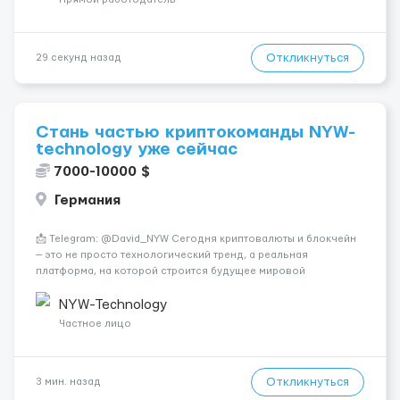
Откликнуться
29 секунд назад
Стань частью криптокоманды NYW-
technology уже сейчас
7000-10000 $
Германия
📩 Telegram: @David_NYW Сегодня криптовалюты и блокчейн
— это не просто технологический тренд, а реальная
платформа, на которой строится будущее мировой
экономики. Всё больше компаний переходят в цифровую
сферу, и спрос на специалистов растёт с невероятной
NYW-Technology
скоростью. Мы создаём решения дл...
Частное лицо
Откликнуться
3 мин. назад