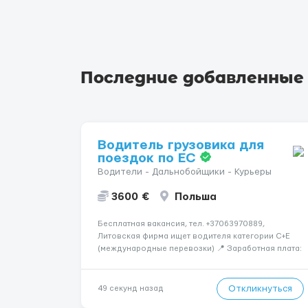
Последние добавленные
Водитель грузовика для
поездок по ЕС
Водители - Дальнобойщики - Курьеры
3600 €
Польша
Бесплатная вакансия, тел. +37063970889,
Литовская фирма ищет водителя категории C+E
(международные перевозки) 📍 Заработная плата:
💶 3600 € нетто в месяц 🚛 Что предстоит делать:
Международные перевозки на тентах и
рефрижераторах. В среднем 400–500 км в день.
Откликнуться
49 секунд назад
Погрузки и разгрузки...