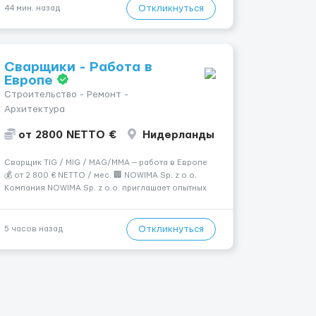
— 400 зл. 📦 Обов...
Откликнуться
44 мин. назад
Сварщики - Работа в
Европе
Строительство - Ремонт -
Архитектура
от 2800 NETTO €
Нидерланды
Сварщик TIG / MIG / MAG/MMA — работа в Европе
💰 от 2 800 € NETTO / мес. 🏢 NOWIMA Sp. z o.o.
Компания NOWIMA Sp. z o.o. приглашает опытных
сварщиков на промышленные объекты и заводы в
странах Европы: Польша, Германия, Бельгия,
Нидерланды, Италия, Швеция, Франция. Мы
Откликнуться
5 часов назад
гарантиру...