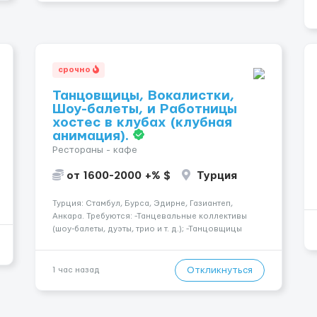
срочно
Танцовщицы, Вокалистки,
Шоу-балеты, и Работницы
хостес в клубах (клубная
анимация).
Рестораны - кафе
от 1600-2000 +% $
Турция
Турция: Стамбул, Бурса, Эдирне, Газиантеп,
Анкара. Требуются: -Танцевальные коллективы
(шоу-балеты, дуэты, трио и т. д.); -Танцовщицы
(экзотика, го-го, восточные, paty girls, и т. д.);
-Вокалистки (эстрадный репертуар на разных
языках); -Гимнастки; -Работницы хостесc в кл...
Откликнуться
1 час назад