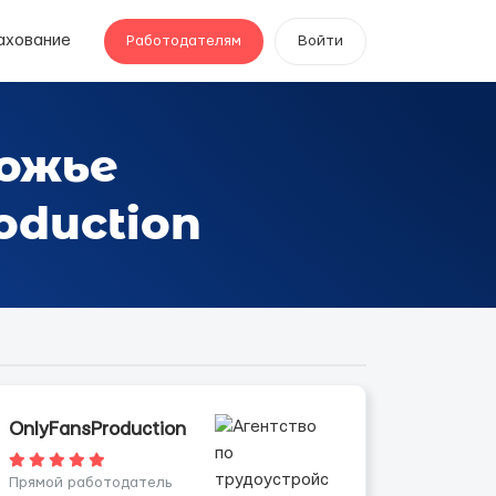
ахование
Работодателям
Войти
ожье
oduction
OnlyFansProduction
Прямой работодатель