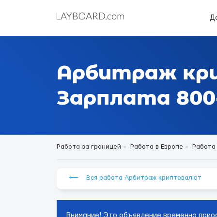
Д
Арбитраж кр
Зарплата 800-
Работа за границей
Работа в Европе
Работа
⟵ Вся работа Арбитраж криптовалют
Внимание! Это объявление временно прио