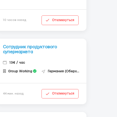
Откликнуться
10 часов назад
Сотрудник продуктового
супермаркета
13€ / час
Group Working
Германия (Оберхаузен)
Откликнуться
44 мин. назад