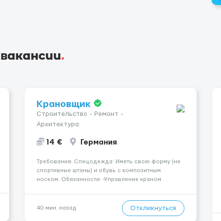
 вакансии
.
Крановщик
Строительство - Ремонт -
Архитектура
14 €
Германия
Требования: Спецодежда: Иметь свою форму (не
спортивные штаны) и обувь с композитным
носком. Обязанности: -Управление краном
-Выполнение подъемно-транспортных работ на
строительных объектах, -Соблюдение правил и
инструкций по безопасности. -Опыт управления
Откликнуться
40 мин. назад
различными типами кранов (моб...