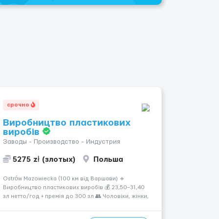
срочно
Виробництво пластикових
виробів
Заводы - Производство - Индустрия
5275 zł (злотых)
Польша
Ostrów Mazowiecka (100 км від Варшави) 🔹
Виробництво пластикових виробів 💰 23,50–31,40
зл нетто/год + премія до 300 зл 👥 Чоловіки, жінки,
сімейні пари (18–55 років) 🕒 Робота у 2–3 зміни 🏠
Житло — 650 зл/міс. Компенсація за власне житло