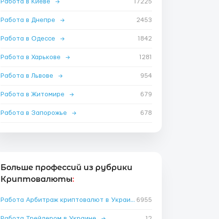
Работа в Киеве
→
17225
Работа в Днепре
→
2453
Работа в Одессе
→
1842
Работа в Харькове
→
1281
Работа в Львове
→
954
Работа в Житомире
→
679
Работа в Запорожье
→
678
Больше профессий из рубрики
Криптовалюты
:
Работа Арбитраж криптовалют в Украине
6955
→
Работа Трейдером в Украине
→
12