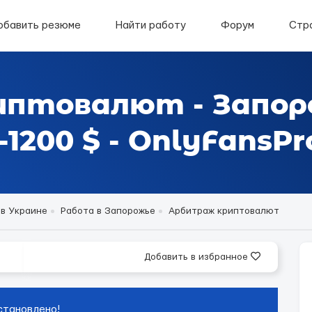
обавить резюме
Найти работу
Форум
Стр
иптовалют - Запор
1200 $ - OnlyFansPr
 в Украине
Работа в Запорожье
Арбитраж криптовалют
Добавить в избранное
становлено!