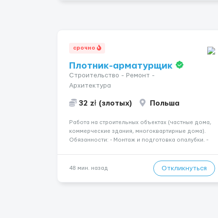
срочно
Плотник-арматурщик
Строительство - Ремонт -
Архитектура
32 zł (злотых)
Польша
Работа на строительных объектах (частные дома,
коммерческие здания, многоквартирные дома).
Обязанности: - Монтаж и подготовка опалубки. -
Подготовка, резка, гибка и монтаж арматуры
согласно технической документации. - Связка
арматурных стержней. - Заливка бетона. -
Откликнуться
48 мин. назад
Демонтаж опалубки после за...