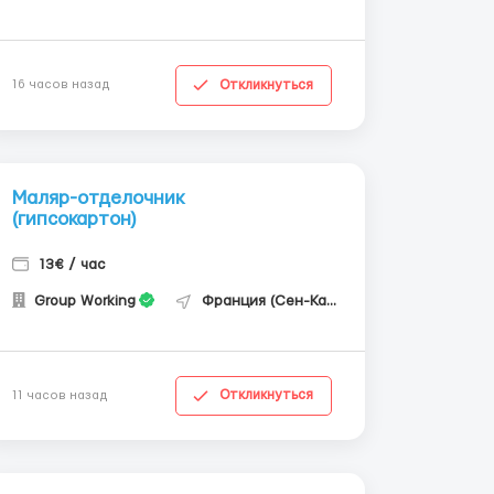
Откликнуться
16 часов назад
Маляр-отделочник
(гипсокартон)
13€ / час
Group Working
Франция (Сен-Кантен)
Откликнуться
11 часов назад