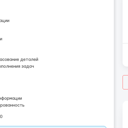
тации
и
ласование деталей
ыполнения задач
информации
ированность
20