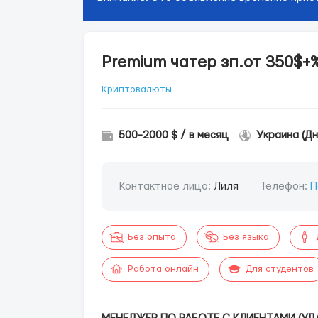
Рremium чатер зп.от 350$+%
Криптовалюты
500-2000 $ / в месяц
Украина (Дн
Контактное лицо:
Лиля
Телефон:
П
Без опыта
Без языка
Работа онлайн
Для студентов