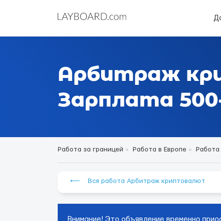
Д
Арбитраж кр
Зарплата 500-
Работа за границей
Работа в Европе
Работа
⟵ Вся работа Арбитраж криптовалют
Внимание! Это объявление временно прио