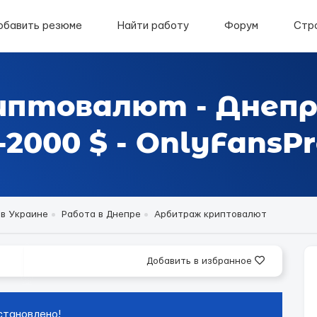
обавить резюме
Найти работу
Форум
Стр
иптовалют - Днеп
2000 $ - OnlyFansPr
 в Украине
Работа в Днепре
Арбитраж криптовалют
Добавить в избранное
становлено!