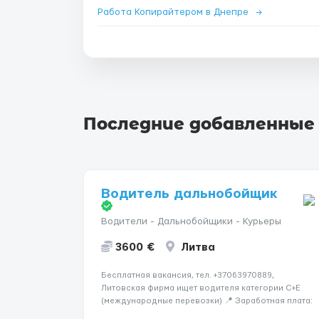
Работа Копирайтером в Днепре
→
Последние добавленные
Водитель дальнобойщик
Водители - Дальнобойщики - Курьеры
3600 €
Литва
Бесплатная вакансия, тел. +37063970889,
Литовская фирма ищет водителя категории C+E
(международные перевозки) 📍 Заработная плата:
💶 3600 € нетто в месяц 🚛 Что предстоит делать: