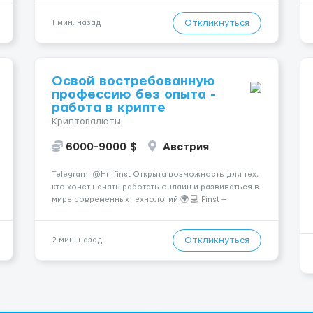
УТОЧНЕНИЯ УСЛОВИЙ Польша +48 459 567 591
Украин...
Откликнуться
1 мин. назад
Освой востребованную
профессию без опыта -
работа в крипте
Криптовалюты
6000-9000 $
Австрия
Telegram: @Hr_finst Открыта возможность для тех,
кто хочет начать работать онлайн и развиваться в
мире современных технологий 🌍 💻 Finst —
команда специалистов в сфере криптовалют и
цифровых решений, которая помогает новичкам
получать практический опыт и выходить на
Откликнуться
2 мин. назад
стабильный заработок 🚀...