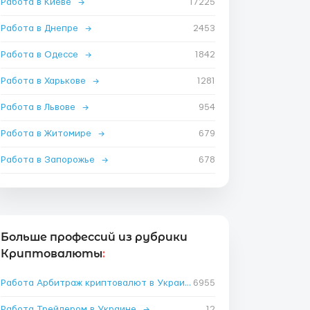
Работа в Киеве
→
17225
Работа в Днепре
→
2453
Работа в Одессе
→
1842
Работа в Харькове
→
1281
Работа в Львове
→
954
Работа в Житомире
→
679
Работа в Запорожье
→
678
Больше профессий из рубрики
Криптовалюты
:
Работа Арбитраж криптовалют в Украине
6955
→
Работа Трейдером в Украине
→
12