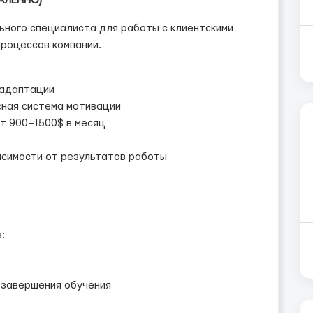
АЛЁННО)
ьного специалиста для работы с клиентскими
процессов компании.
 адаптации
сная система мотивации
т 900–1500$ в месяц
исимости от результатов работы
:
 завершения обучения