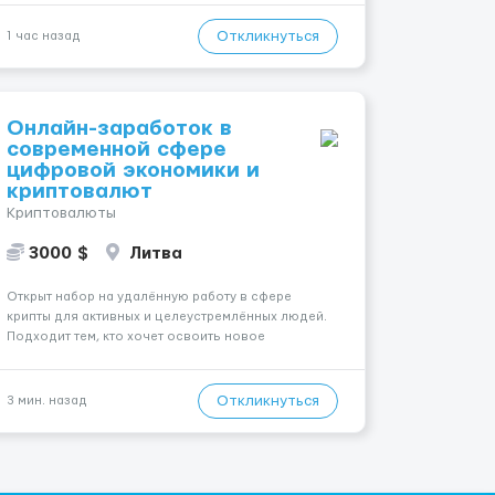
осуществляется за чоловіком. Мобильность
пациента: Мобільний. Психологическое...
Откликнуться
1 час назад
Онлайн-заработок в
современной сфере
цифровой экономики и
криптовалют
Криптовалюты
3000 $
Литва
Открыт набор на удалённую работу в сфере
крипты для активных и целеустремлённых людей.
Подходит тем, кто хочет освоить новое
направление без долгого обучения. Мы работаем
в digital-среде и создаём комфортные условия
для онлайн-сотрудничества. Внутри команды
Откликнуться
3 мин. назад
ценится желание расти и развиваться вме...