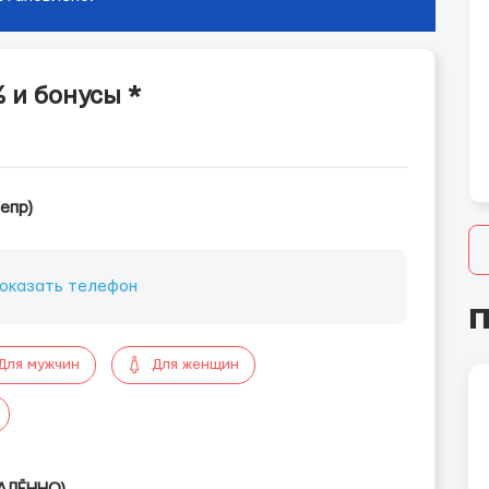
 и бонусы *
епр)
оказать телефон
П
Для мужчин
Для женщин