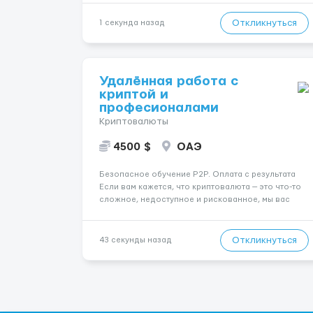
Международные перевозки на тентах и
рефрижераторах. В среднем 400–500 км в день.
Откликнуться
1 секунда назад
Погрузки и разгрузки ...
Удалённая работа с
криптой и
професионалами
Криптовалюты
4500 $
ОАЭ
Безопасное обучение P2P. Оплата с результата
Если вам кажется, что криптовалюта — это что-то
сложное, недоступное и рискованное, мы вас
понимаем. Когда-то многие из нас были в том же
положении. Но теперь мы понимаем:
криптовалюта — это не страшно. Это шанс для тех,
Откликнуться
43 секунды назад
кто готов действова...