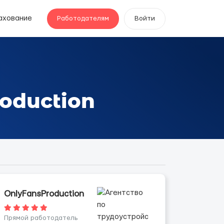
ахование
Работодателям
Войти
р
oduction
OnlyFansProduction
Прямой работодатель