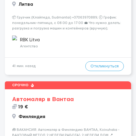
Литва
📦 Грузчик (Клайпеда, Sudmantai) +37063970889; 🕗 График:
понедельник–пятница, с 08:00 до 17:00 💼 Что нужно делать:
разгрузка и погрузка машин и контейнеров (вручную);
сортировка товара; поддержание порядка на складе;
выполнение других поручений заведующего складом. ✅
RBK Litva
Требования: ...
Агентство
Откликнуться
41 мин. назад
СРОЧНО
Автомаляр в Вантаа
19 €
Финляндия
🧰 ВАКАНСИЯ: Автомаляр в Финляндию ВАНТАА, Koivuhaka -
ВАХТОВЫЙ МЕТОД 2 НЕДЕЛИ РАБОТА\ 2 НЕДЕЛИ ДОМ 📍