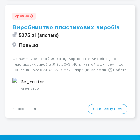
срочно
Виробництво пластикових виробів
5275 zł (злотых)
Польша
Ostrów Mazowiecka (100 км від Варшави) 🔹 Виробництво
пластикових виробів 💰 23,50–31,40 зл нетто/год + премія до
300 зл 👥 Чоловіки, жінки, сімейні пари (18–55 років) 🕒 Робота
у 2–3 зміни 🏠 Житло — 650 зл/міс. Компенсація за власне
житло — 400 зл. 📦 Обов...
Re_cruiter
Агентство
Откликнуться
4 часа назад