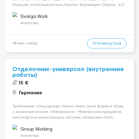
Локация: столтчный регион, Вантаа, Финляндия 👌🏻вахта : 2\2
недели 📅 Старт: как только вас утверждают 💶 Зарплата: 19 €/
час брутто 🏠 Жильё: предоставляется БЕСПЛАТНО 📞
Svarga Work
Контакт: +3725672...
Агентство
Откликнуться
48 мин. назад
Отделочник-универсал (внутренние
работы)
15 €
Германия
Требования: Спецодежда: Нужно иметь свою форму и обувь
с железным носком. Обязанности: - Монтаж конструкций из
гипсокартона (перегородки, потолки, облицовка стен); -
Подготовка поверхностей под отделку; - Выполнение
малярных работ (шпатлевка, грунтовка, покраска); -
Group Working
Штукатурные работы ...
Агентство