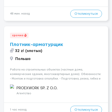
Откликнуться
48 мин. назад
срочно
Плотник-арматурщик
32 zł (злотых)
Польша
Работа на строительных объектах (частные дома,
коммерческие здания, многоквартирные дома). Обязанности:
- Монтаж и подготовка опалубки. - Подготовка, резка, гибка и
монтаж арматуры согласно технической документации. -
Связка арматурных стержней. - Заливка бетона. - Демонтаж
PROEXWORK SP. Z O.O.
опалубки после за...
Агентство
Откликнуться
1 час назад