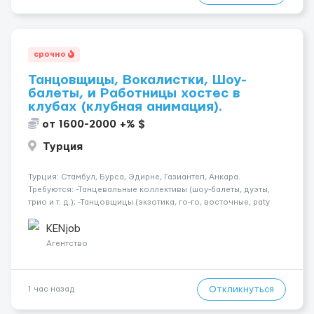
срочно
Танцовщицы, Вокалистки, Шоу-
балеты, и Работницы хостес в
клубах (клубная анимация).
от 1600-2000 +% $
Турция
Турция: Стамбул, Бурса, Эдирне, Газиантеп, Анкара.
Требуются: -Танцевальные коллективы (шоу-балеты, дуэты,
трио и т. д.); -Танцовщицы (экзотика, го-го, восточные, paty
girls, и т. д.); -Вокалистки (эстрадный репертуар на разных
языках); -Гимнастки; -Работницы хостесc в кл...
KENjob
Агентство
Откликнуться
1 час назад