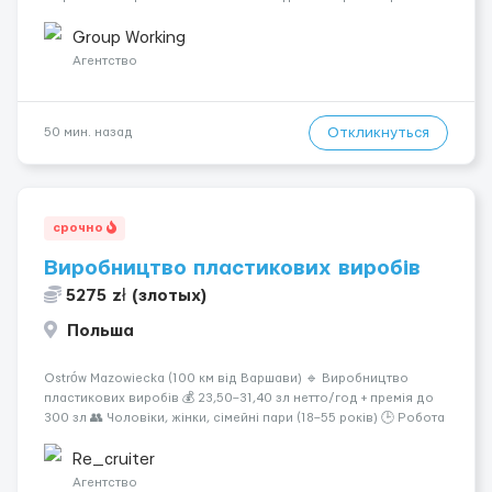
работ на строительных объектах, -Соблюдение правил и
инструкций по безопасности. -Опыт управления различными
Group Working
типами кранов (моб...
Агентство
Откликнуться
50 мин. назад
срочно
Виробництво пластикових виробів
5275 zł (злотых)
Польша
Ostrów Mazowiecka (100 км від Варшави) 🔹 Виробництво
пластикових виробів 💰 23,50–31,40 зл нетто/год + премія до
300 зл 👥 Чоловіки, жінки, сімейні пари (18–55 років) 🕒 Робота
у 2–3 зміни 🏠 Житло — 650 зл/міс. Компенсація за власне
житло — 400 зл. 📦 Обов...
Re_cruiter
Агентство