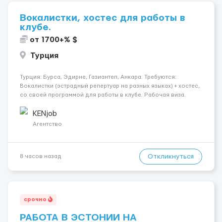
Вокалистки, хостес для работы в
клубе.
от 1700+% $
Турция
Турция: Бурса, Эдирне, Газиантеп, Анкара. Требуются:
Вокалистки (эстрадный репертуар на разных языках) + хостеc,
со своей программой для работы в клубе. Рабочая виза.
Контракт от четырех месяцев до года. Короткий контракт от
одного до трех месяцев. Мед. страховка. Высокая зарплат...
KENjob
Агентство
Откликнуться
8 часов назад
срочно
РАБОТА В ЭСТОНИИ НА