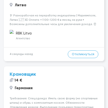
Литва
🦃 Разнорабочая на переработку индюшатины | Мариямполе,
Литва 🇱🇹 💶 Оплата: • 1100–1200 € в месяц на руки •
Возможны дополнительные часы для увеличения дохода. ⏰
График работы: • 200–240 часов в месяц • Работа в 2 смены: —
с 06:00 (иногда с 07:00...
RBK Litva
Агентство
Откликнуться
4 секунды назад
Крановщик
14 €
Германия
Требования: Спецодежда: Иметь свою форму (не спортивные
штаны) и обувь с композитным носком. Обязанности:
-Управление краном -Выполнение подъемно-транспортных