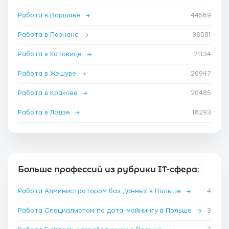
Работа в Варшаве
→
44569
Работа в Познане
→
36581
Работа в Катовице
→
21134
Работа в Жешуве
→
20947
Работа в Кракове
→
20485
Работа в Лодзе
→
18293
Больше профессий из рубрики IT-сфера
:
Работа Администратором баз данных в Польше
→
4
Работа Специалистом по дата-майнингу в Польше
→
3