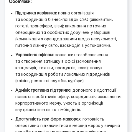
Обов’язки:
Підтримка керівника:
повна організація
та координація бізнес-поїздок СЕО (авіаквитки,
готелі, трансфери, візи); виконання поточних
операційних та особистих доручень у Варшаві
(комунікація з орендодавцями щодо нерухомості,
питання лізингу авто, взаємодія з установами).
Управління офісом:
повне життєзабезпечення
та створення затишку в офісі (замовлення
канцелярії, техніки, продуктів, кави); пошук
та координація роботи локальних підрядників
(клінінг, ремонтні служби, кур'єри).
Адміністративна підтримка:
допомога в адаптації
нових співробітників офісу, координація замовлення
корпоративного мерчу, участь в організації
внутрішніх івентів та тімбілдінгів.
Доступність при форс-мажорах:
готовність
оперативно підключитися в месенджерах у вечірній