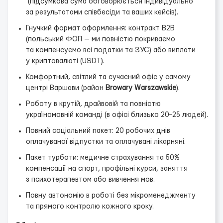
(підсумкова сума обговорюється індивідуально
за результатами співбесіди та ваших кейсів).
Гнучкий формат оформлення: контракт B2B
(польський ФОП — ми повністю покриваємо
та компенсуємо всі податки та ЗУС) або виплати
у криптовалюті (USDT).
Комфортний, світлий та сучасний офіс у самому
центрі Варшави (район
Browary Warszawskie
).
Роботу в крутій, драйвовій та повністю
україномовній команді (в офісі близько 20−25 людей).
Повний соціальний пакет: 20 робочих днів
оплачуваної відпустки та оплачувані лікарняні.
Пакет турботи: медичне страхування та 50%
компенсації на спорт, профільні курси, заняття
з психотерапевтом або вивчення мов.
Повну автономію в роботі без мікроменеджменту
та прямого контролю кожного кроку.