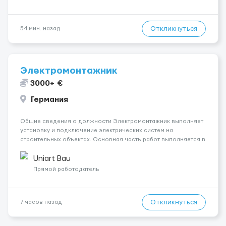
Откликнуться
54 мин. назад
Электромонтажник
3000+ €
Германия
Общие сведения о должности Электромонтажник выполняет
установку и подключение электрических систем на
строительных объектах. Основная часть работ выполняется в
Берлине. Ищем профессионалов на месте, приглашения
делаем только для профессионалов с доказательным
Uniart Bau
портфолио Обязанности ...
Прямой работодатель
Откликнуться
7 часов назад