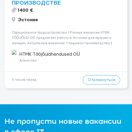
ПРОИЗВОДСТВЕ
1400 €
Эстония
Официальное трудоустройство | Разные вакансии HTMK
TÖÖJÕUD OÜ предлагает работу в Эстонии для мужчин и
женщин. Актуальные вакансии: • пищевое производство •
упаковка продукции • деревообработка • работа на линии •
склады и логистика • п...
HTMK Tööjõulahendused OÜ
Агентство
Откликнуться
9 часов назад
Не пропусти новые вакансии
в сфере IT