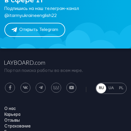
Подпишись на наш телеграм-канал
@itarmyukraineenglish22
Открыть Telegram
Портал поиска работы во всем мире.
RU
UA
PL
О нас
Карьера
Отзывы
Страхование