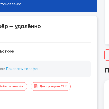
становлено!
ёр — удалённо
(Бат-Ям)
П
он:
Показать телефон
Работа онлайн
Для граждан СНГ