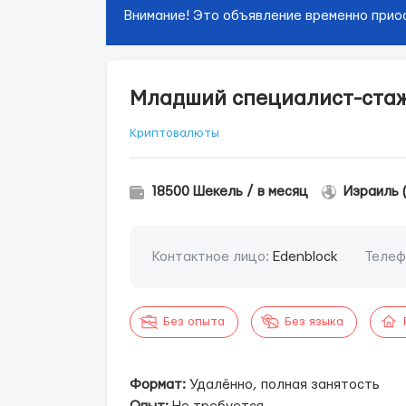
Внимание! Это объявление временно прио
Младший специалист-стаж
Криптовалюты
18500 Шекель / в месяц
Израиль 
Контактное лицо:
Edenblock
Телеф
Без опыта
Без языка
Формат:
Удалённо, полная занятость