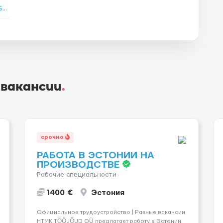
Работа Менеджером по продажам удаленно в Бат-Яме
→
 вакансии
.
срочно
РАБОТА В ЭСТОНИИ НА
ПРОИЗВОДСТВЕ
Рабочие специальности
1400 €
Эстония
Официальное трудоустройство | Разные вакансии
HTMK TÖÖJÕUD OÜ предлагает работу в Эстонии