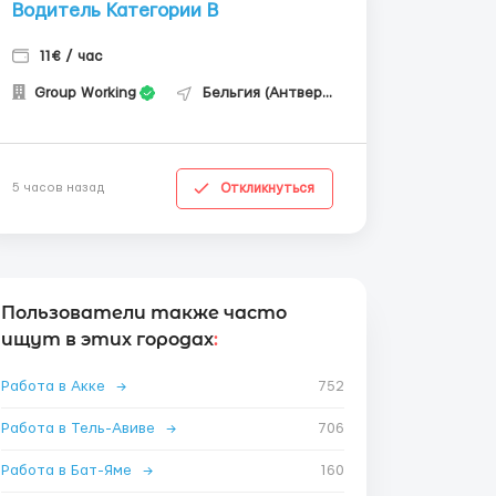
Водитель Категории В
11€ / час
Group Working
Бельгия (Антверпен)
Откликнуться
5 часов назад
Пользователи также часто
ищут в этих городах
:
Работа в Акке
→
752
Работа в Тель-Авиве
→
706
Работа в Бат-Яме
→
160