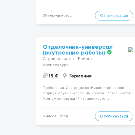
месяц (зависит от выработки) 🕒 Количество
часов: около 160 часов в месяц 📅 График: 5
рабочих дней в неделю (пн–сб, плавающий
Откликнуться
35 секунд назад
график) 📦 Обязанности...
Отделочник-универсал
(внутренние работы)
Строительство - Ремонт -
Архитектура
15 €
Германия
Требования: Спецодежда: Нужно иметь свою
форму и обувь с железным носком. Обязанности: -
Монтаж конструкций из гипсокартона
(перегородки, потолки, облицовка стен); -
Подготовка поверхностей под отделку; -
Выполнение малярных работ (шпатлевка,
Откликнуться
5 часов назад
грунтовка, покраска); - Штукатурные работы ...