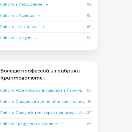
Работа в Иерусалиме
→
99
Работа в Ашдоде
→
92
Работа в Ашкелоне
→
69
Работа в Афуле
→
52
Больше профессий из рубрики
Криптовалюты
:
Работа Арбитраж криптовалют в Израиле
167
→
Работа Специалистом по nft и криптовалюте в Израиле
91
→
Работа Спеціалістом з криптоаналізу в Израиле
39
→
Работа Трейдером в Израиле
→
85