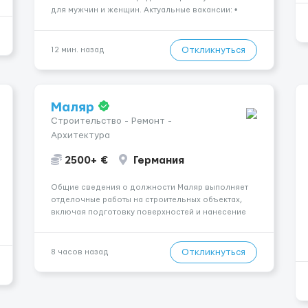
для мужчин и женщин. Актуальные вакансии: •
пищевое производство • упаковка продукции •
деревообработка • работа на линии • склады и
логистика • п...
Откликнуться
12 мин. назад
Маляр
Строительство - Ремонт -
Архитектура
2500+ €
Германия
Общие сведения о должности Маляр выполняет
отделочные работы на строительных объектах,
включая подготовку поверхностей и нанесение
лакокрасочных материалов. Основная работа
выполняется в Берлине. Ищем профессионалов
на месте, приглашения делаем только для
Откликнуться
8 часов назад
профессионалов с доказательным портф...