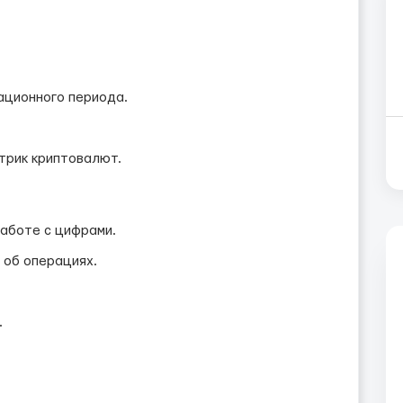
ационного периода.
трик криптовалют.
работе с цифрами.
 об операциях.
.