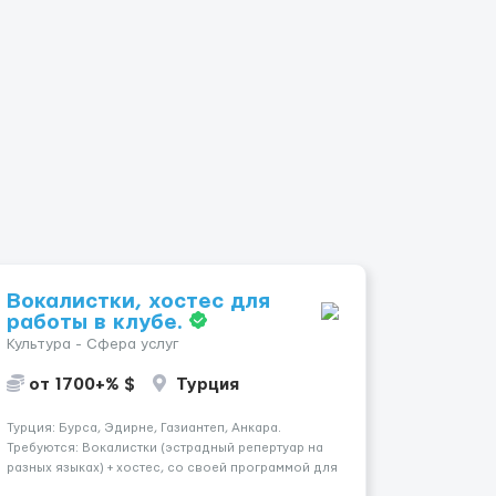
Вокалистки, хостес для
работы в клубе.
Культура - Сфера услуг
от 1700+% $
Турция
Турция: Бурса, Эдирне, Газиантеп, Анкара.
Требуются: Вокалистки (эстрадный репертуар на
разных языках) + хостеc, со своей программой для
работы в клубе. Рабочая виза. Контракт от четырех