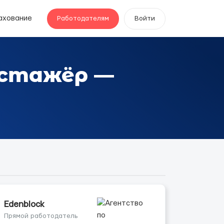
ахование
Работодателям
Войти
-стажёр —
Edenblock
Прямой работодатель