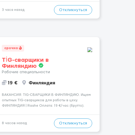
месяцев до года. Короткий контракт от одного до
трех месяцев. Мед. страховка. Высокая зарплат...
Откликнуться
3 часа назад
срочно
TİG-сварщики в
Финляндию
Рабочие специальности
19 €
Финляндия
​​ВАКАНСИЯ: TIG-СВАРЩИКИ В ФИНЛЯНДИЮ. Ищем
опытных TIG-сварщиков для работы в цеху.
ФИНЛЯНДИЯ | Raahe Оплата: 19 €/час (брутто).
График работы: — Около 58 часов в неделю
гарантированно. — Возможны дополнительные
переработки. Дата начала: — Как можно скорее....
Откликнуться
8 часов назад