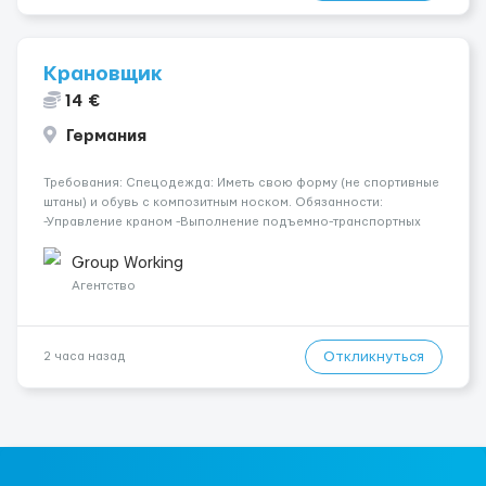
Крановщик
14 €
Германия
Требования: Спецодежда: Иметь свою форму (не спортивные
штаны) и обувь с композитным носком. Обязанности:
-Управление краном -Выполнение подъемно-транспортных
работ на строительных объектах, -Соблюдение правил и
инструкций по безопасности. -Опыт управления различными
Group Working
типами кранов (моб...
Агентство
Откликнуться
2 часа назад