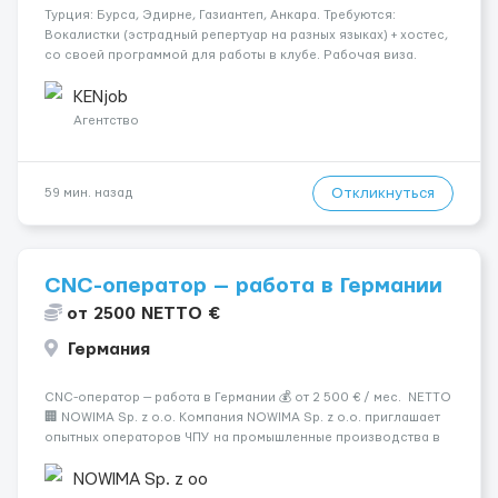
Турция: Бурса, Эдирне, Газиантеп, Анкара. Требуются:
Вокалистки (эстрадный репертуар на разных языках) + хостеc,
со своей программой для работы в клубе. Рабочая виза.
Контракт от четырех месяцев до года. Короткий контракт от
одного до трех месяцев. Мед. страховка. Высокая зарплат...
KENjob
Агентство
Откликнуться
59 мин. назад
CNC-оператор — работа в Германии
от 2500 NETTO €
Германия
CNC-оператор — работа в Германии 💰 от 2 500 € / мес. NETTO
🏢 NOWIMA Sp. z o.o. Компания NOWIMA Sp. z o.o. приглашает
опытных операторов ЧПУ на промышленные производства в
Германии. Прямой контракт. Стабильная загрузка.
Проживание, оформление и билеты — за счёт компани...
NOWIMA Sp. z oo