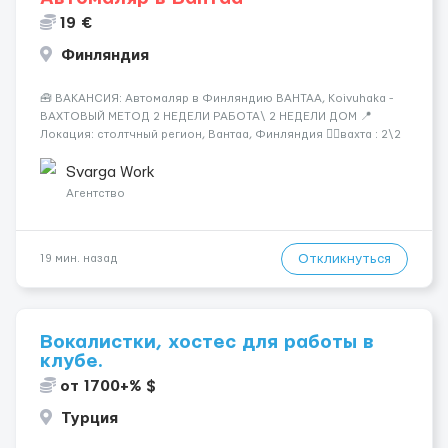
19 €
Финляндия
🧰 ВАКАНСИЯ: Автомаляр в Финляндию ВАНТАА, Koivuhaka -
ВАХТОВЫЙ МЕТОД 2 НЕДЕЛИ РАБОТА\ 2 НЕДЕЛИ ДОМ 📍
Локация: столтчный регион, Вантаа, Финляндия 👌🏻вахта : 2\2
недели 📅 Старт: как только вас утверждают 💶 Зарплата: 19 €/
час брутто 🏠 Жильё: предоставляется БЕСПЛАТНО 📞
Svarga Work
Контакт: +3725672...
Агентство
Откликнуться
19 мин. назад
Вокалистки, хостес для работы в
клубе.
от 1700+% $
Турция