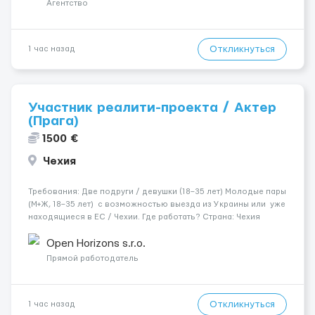
Агентство
Откликнуться
1 час назад
Участник реалити-проекта / Актер
(Прага)
1500 €
Чехия
Требования: Две подруги / девушки (18–35 лет) Молодые пары
(М+Ж, 18–35 лет) с возможностью выезда из Украины или уже
находящиеся в ЕС / Чехии. Где работать? Страна: Чехия ​
Город: Прага Условия работы: Проживание: Бесплатно ...
Open Horizons s.r.o.
Прямой работодатель
Откликнуться
1 час назад