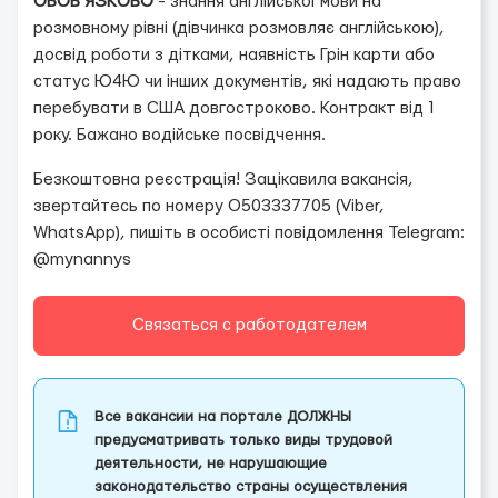
ОБОВ'ЯЗКОВО
- знання англійської мови на
розмовному рівні (дівчинка розмовляє англійською),
досвід роботи з дітками, наявність Грін карти або
статус Ю4Ю чи інших документів, які надають право
перебувати в США довгостроково. Контракт від 1
року. Бажано водійське посвідчення.
Безкоштовна реєстрація! Зацікавила вакансія,
звертайтесь по номеру О503337705 (Viber,
WhatsApp), пишіть в особисті повідомлення Telegram:
@mynannys
Связаться с работодателем
Все вакансии на портале ДОЛЖНЫ
предусматривать только виды трудовой
деятельности, не нарушающие
законодательство страны осуществления