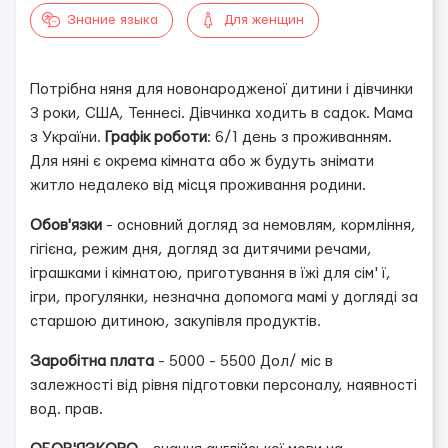
Знание языка
Для женщин
Потрібна няня для новонародженої дитини і дівчинки
3 роки, США, Теннесі. Дівчинка ходить в садок. Мама
з України.
Графік
роботи
: 6/1 день з проживанням.
Для няні є окрема кімната або ж будуть знімати
житло недалеко від місця проживання родини.
Обов'
язки
- основний догляд за немовлям, кормління,
гігієна, режим дня, догляд за дитячими речами,
іграшками і кімнатою, приготування в їжі для сім' ї,
ігри, прогулянки, незначна допомога мамі у догляді за
старшою дитиною, закупівля продуктів.
Заробітна
плата
- 5000 - 5500 Дол/ міс в
залежності від рівня підготовки персоналу, наявності
вод. прав.