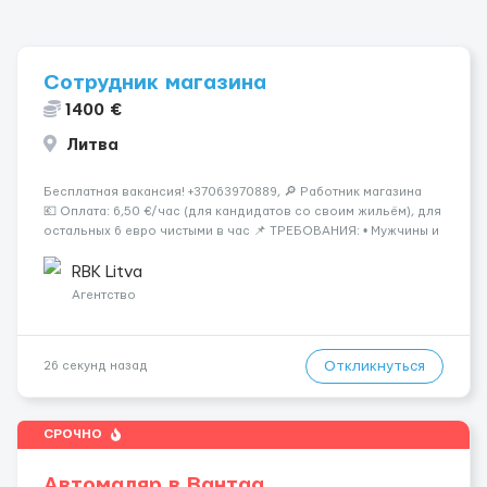
Сотрудник магазина
1400 €
Литва
Бесплатная вакансия! +37063970889, 🔎 Работник магазина
💶 Оплата: 6,50 €/час (для кандидатов со своим жильём), для
остальных 6 евро чистыми в час 📌 ТРЕБОВАНИЯ: • Мужчины и
женщины • Без опыта работы • Ответственность и желание
работать &bul...
RBK Litva
Агентство
Откликнуться
26 секунд назад
СРОЧНО
Автомаляр в Вантаа