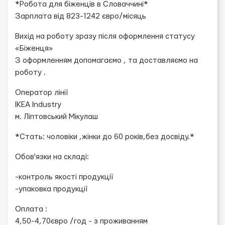
*Робота для біженців в Словаччині*
Зарплата від 823-1242 євро/місяць
Вихід на роботу зразу після оформлення статусу
«Біженця»
З оформленням допомагаємо , та доставляємо на
роботу .
Оператор лінії
IKEA Industry
м. Ліптовський Мікулаш
*Стать: чоловіки ,жінки до 60 років,без досвіду.*
Обов'язки на складі:
-контроль якості продукції
-упаковка продукції
Оплата :
4,50-4,70євро /год - з проживанням