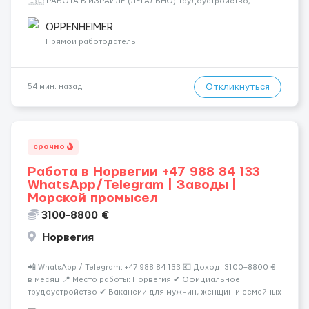
🇮🇱 РАБОТА В ИЗРАИЛЕ (ЛЕГАЛЬНО) Трудоустройство,
питание и жильё предоставляются БЕСПЛАТНО. Хотите жить в
развитой и цивилизованной стране? Хотите получать досто...
OPPENHEIMER
Прямой работодатель
Откликнуться
54 мин. назад
срочно
Работа в Норвегии +47 988 84 133
WhatsApp/Telegram | Заводы |
Морской промысел
3100-8800 €
Норвегия
📲 WhatsApp / Telegram: +47 988 84 133 💶 Доход: 3100–8800 €
в месяц 📍 Место работы: Норвегия ✔ Официальное
трудоустройство ✔ Вакансии для мужчин, женщин и семейных
пар ✔ Возможно без опыта работы ✔ Предоставляется жильё