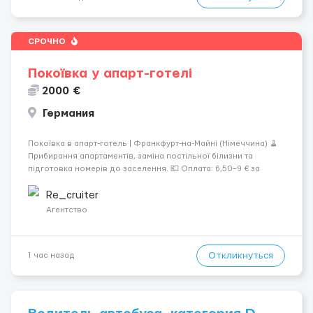
СРОЧНО
Покоївка у апарт-готелі
2000 €
Германия
Покоївка в апарт-готель | Франкфурт-на-Майні (Німеччина) 🧹
Прибирання апартаментів, заміна постільної білизни та
підготовка номерів до заселення. 💶 Оплата: 6,50–9 € за
номер, під час стажування — 8 €/год. Середній дохід —
близько 2000 € на місяць (після вирахув...
Re_cruiter
Агентство
Откликнуться
1 час назад