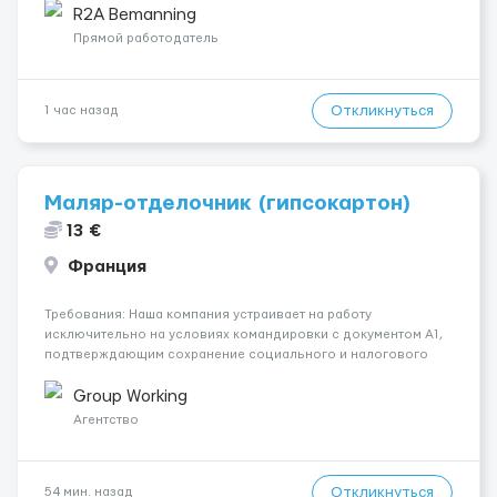
✔ Помощь с оформлением рабочей визы D и ВНЖ 📅 Идёт
R2A Bemanning
приём...
Прямой работодатель
Откликнуться
1 час назад
Маляр-отделочник (гипсокартон)
13 €
Франция
Требования: Наша компания устраивает на работу
исключительно на условиях командировки с документом A1,
подтверждающим сохранение социального и налогового
статуса в стране проживания во время работы в ЕС.Документ
A1 могут получить граждане стран с упрощенным доступом к
Group Working
рынку труда ЕС (Укра...
Агентство
Откликнуться
54 мин. назад