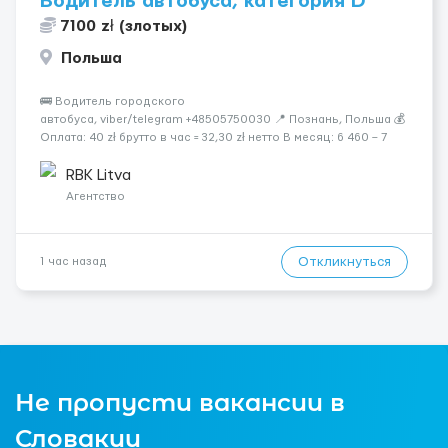
Водитель автобуса, категория D
7100 zł (злотых)
Польша
🚌 Водитель городского
автобуса, viber/telegram +48505750030 📍 Познань, Польша 💰
Оплата: 40 zł брутто в час = 32,30 zł нетто В месяц: 6 460 – 7
100 zł чистыми 🏠 Бесплатное проживание первые 3 месяца.
Далее - 450 zł/месяц или +1 zł к ставке для тех, кто арендует
RBK Litva
жильё ...
Агентство
Откликнуться
1 час назад
Не пропусти вакансии в
Словакии