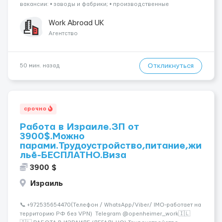
вакансии: • заводы и фабрики; • производственные
предприятия; • нефтяные платформы; • краболовные суда; •
водители (различные категории); •...
Work Abroad UK
Агентство
Откликнуться
50 мин. назад
срочно
Работа в Израиле.ЗП от
3900$.Можно
парами.Трудоустройство,питание,жи
льё-БЕСПЛАТНО.Виза
3900 $
Израиль
📞 +972535654470(Телефон / WhatsApp/Viber/ IMO-работает на
территорию РФ без VPN) Telegram @openheimer_work🇮🇱