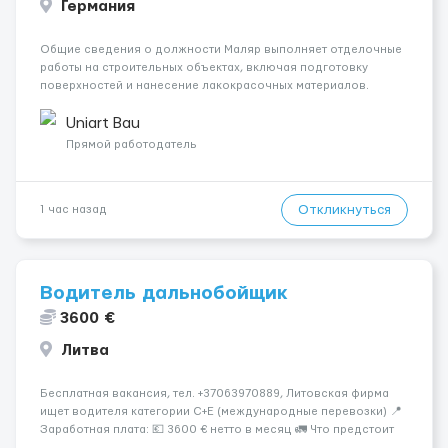
Германия
Общие сведения о должности Маляр выполняет отделочные
работы на строительных объектах, включая подготовку
поверхностей и нанесение лакокрасочных материалов.
Основная работа выполняется в Берлине. Ищем
профессионалов на месте, приглашения делаем только для
Uniart Bau
профессионалов с доказательным портф...
Прямой работодатель
Откликнуться
1 час назад
Водитель дальнобойщик
3600 €
Литва
Бесплатная вакансия, тел. +37063970889, Литовская фирма
ищет водителя категории C+E (международные перевозки) 📍
Заработная плата: 💶 3600 € нетто в месяц 🚛 Что предстоит
делать: Международные перевозки на тентах и