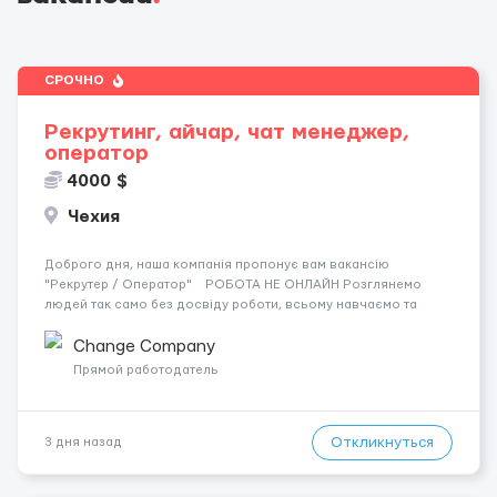
СРОЧНО
Рекрутинг, айчар, чат менеджер,
оператор
4000 $
Чехия
Доброго дня, наша компанія пропонує вам вакансію
"Рекрутер / Оператор" РОБОТА НЕ ОНЛАЙН Розглянемо
людей так само без досвіду роботи, всьому навчаємо та
оплачуємо стажування. Якщо ви знаходитесь в іншому місті
чи країні, ми оплачуємо вам переїзд, щоб ви працювали у ...
Change Company
Прямой работодатель
Откликнуться
3 дня назад