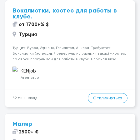
Вокалистки, хостес для работы в
клубе.
от 1700+% $
Турция
Турция: Бурса, Эдирне, Газиантеп, Анкара. Требуются:
Вокалистки (эстрадный репертуар на разных языках) + хостеc,
со своей программой для работы в клубе. Рабочая виза.
Контракт от четырех месяцев до года. Короткий контракт от
одного до трех месяцев. Мед. страховка. Высокая зарплат...
KENjob
Агентство
Откликнуться
32 мин. назад
Маляр
2500+ €