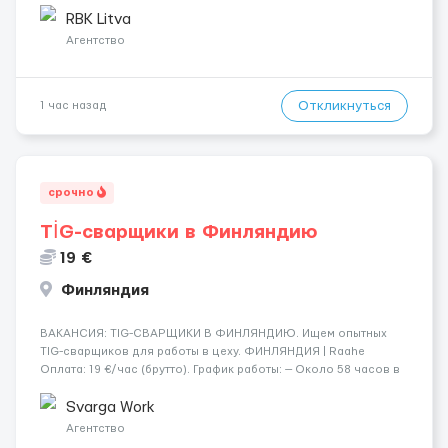
рефрижераторах. В среднем 400–500 км в день. Погрузки и
RBK Litva
разгрузки ...
Агентство
Откликнуться
1 час назад
срочно
TİG-сварщики в Финляндию
19 €
Финляндия
​​ВАКАНСИЯ: TIG-СВАРЩИКИ В ФИНЛЯНДИЮ. Ищем опытных
TIG-сварщиков для работы в цеху. ФИНЛЯНДИЯ | Raahe
Оплата: 19 €/час (брутто). График работы: — Около 58 часов в
неделю гарантированно. — Возможны дополнительные
переработки. Дата начала: — Как можно скорее....
Svarga Work
Агентство