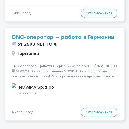
Откликнуться
1 час назад
CNC-оператор — работа в Германии
от 2500 NETTO €
Германия
CNC-оператор — работа в Германии 💰 от 2 500 € / мес. NETTO
🏢 NOWIMA Sp. z o.o. Компания NOWIMA Sp. z o.o. приглашает
опытных операторов ЧПУ на промышленные производства в
Германии. Прямой контракт. Стабильная загрузка.
Проживание, оформление и билеты — за счёт компани...
NOWIMA Sp. z oo
Агентство
Откликнуться
4 часа назад