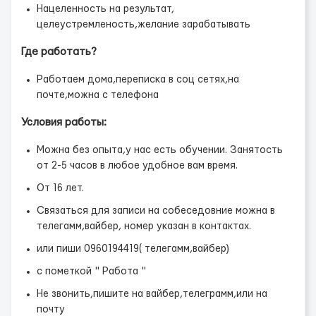
Нацеленность на результат,
целеустремленость,желание зарабатывать
Где работать?
Работаем дома,переписка в соц сетях,на
почте,можна с телефона
Условия работы:
Можна без опыта,у нас есть обучении. Занятость
от 2-5 часов в любое удобное вам время.
От 16 лет.
Связаться для записи на собеседовние можна в
телегамм,вайбер, номер указан в контактах.
или пиши 0960194419( телегамм,вайбер)
с пометкой " Работа "
Не звонить,пишите на вайбер,телеграмм,или на
почту