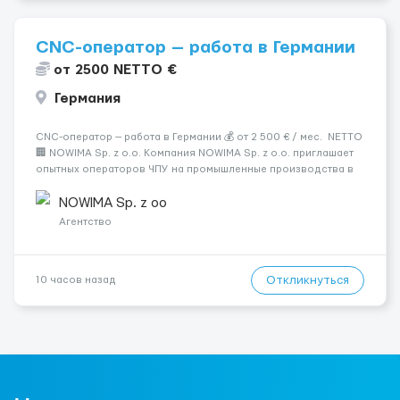
CNC-оператор — работа в Германии
от 2500 NETTO €
Германия
CNC-оператор — работа в Германии 💰 от 2 500 € / мес. NETTO
🏢 NOWIMA Sp. z o.o. Компания NOWIMA Sp. z o.o. приглашает
опытных операторов ЧПУ на промышленные производства в
Германии. Прямой контракт. Стабильная загрузка.
Проживание, оформление и билеты — за счёт компани...
NOWIMA Sp. z oo
Агентство
Откликнуться
10 часов назад