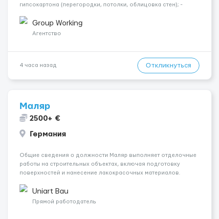
гипсокартона (перегородки, потолки, облицовка стен); -
Подготовка поверхностей под отделку; - Выполнение
малярных работ (шпатлевка, грунтовка, покраска); -
Group Working
Штукатурные работы ...
Агентство
Откликнуться
4 часа назад
Маляр
2500+ €
Германия
Общие сведения о должности Маляр выполняет отделочные
работы на строительных объектах, включая подготовку
поверхностей и нанесение лакокрасочных материалов.
Основная работа выполняется в Берлине. Ищем
профессионалов на месте, приглашения делаем только для
Uniart Bau
профессионалов с доказательным портф...
Прямой работодатель