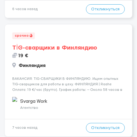
Откликнуться
6 часов назад
срочно
TİG-сварщики в Финляндию
19 €
Финляндия
​​ВАКАНСИЯ: TIG-СВАРЩИКИ В ФИНЛЯНДИЮ. Ищем опытных
TIG-сварщиков для работы в цеху. ФИНЛЯНДИЯ | Raahe
Оплата: 19 €/час (брутто). График работы: — Около 58 часов в
неделю гарантированно. — Возможны дополнительные
переработки. Дата начала: — Как можно скорее....
Svarga Work
Агентство
Откликнуться
7 часов назад