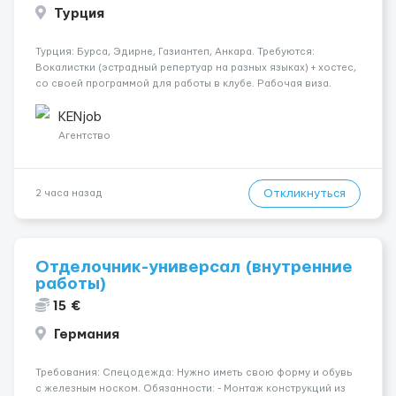
Турция
Турция: Бурса, Эдирне, Газиантеп, Анкара. Требуются:
Вокалистки (эстрадный репертуар на разных языках) + хостеc,
со своей программой для работы в клубе. Рабочая виза.
Контракт от четырех месяцев до года. Короткий контракт от
одного до трех месяцев. Мед. страховка. Высокая зарплат...
KENjob
Агентство
Откликнуться
2 часа назад
Отделочник-универсал (внутренние
работы)
15 €
Германия
Требования: Спецодежда: Нужно иметь свою форму и обувь
с железным носком. Обязанности: - Монтаж конструкций из