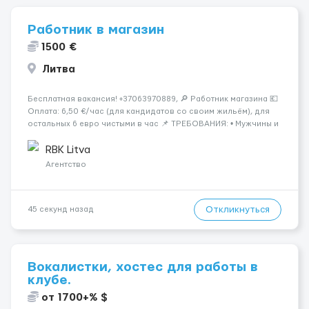
Работник в магазин
1500 €
Литва
Бесплатная вакансия! +37063970889, 🔎 Работник магазина 💶
Оплата: 6,50 €/час (для кандидатов со своим жильём), для
остальных 6 евро чистыми в час 📌 ТРЕБОВАНИЯ: • Мужчины и
женщины • Без опыта работы • Ответственность и желание
работать • Готовность работать в ...
RBK Litva
Агентство
Откликнуться
45 секунд назад
Вокалистки, хостес для работы в
клубе.
от 1700+% $