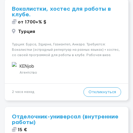
Вокалистки, хостес для работы в
клубе.
от 1700+% $
Турция
Турция: Бурса, Эдирне, Газиантеп, Анкара. Требуются:
Вокалистки (эстрадный репертуар на разных языках) + хостеc,
со своей программой для работы в клубе. Рабочая виза.
Контракт от четырех месяцев до года. Короткий контракт от
одного до трех месяцев. Мед. страховка. Высокая зарплат...
KENjob
Агентство
Откликнуться
2 часа назад
Отделочник-универсал (внутренние
работы)
15 €