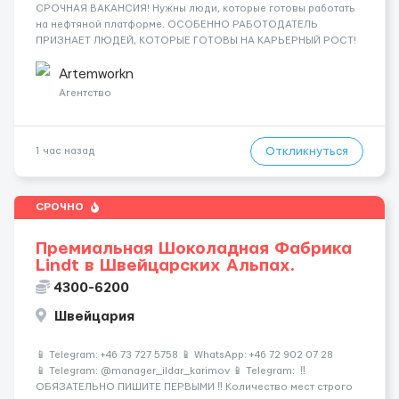
СРОЧНАЯ ВАКАНСИЯ! Нужны люди, которые готовы работать
на нефтяной платформе. ОСОБЕННО РАБОТОДАТЕЛЬ
ПРИЗНАЕТ ЛЮДЕЙ, КОТОРЫЕ ГОТОВЫ НА КАРЬЕРНЫЙ РОСТ!
ДАЮТ БЕСПЛАТНУЮ ВОЗМОЖНОСТЬ ОБУЧАТЬСЯ. Помощник
сварщика, Помощник механика ( стыковка метала, зачистка
Artemworkn
метала, подготовка рабочего места и т....
Агентство
Откликнуться
1 час назад
СРОЧНО
Премиальная Шоколадная Фабрика
Lindt в Швейцарских Альпах.
4300-6200
Швейцария
📱 Telegram: +46 73 727 5758 📱 WhatsApp: +46 72 902 07 28
📱 Telegram: @manager_ildar_karimov 📱 Telegram: ‼️
ОБЯЗАТЕЛЬНО ПИШИТЕ ПЕРВЫМИ ‼️ Количество мест строго