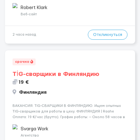
ограничено 🍫 Альпы • 💎 Премиум-условия • 💰 Высокие
зарплаты 🏔 Швейцария &mdash...
Robert Klark
Веб-сайт
Откликнуться
2 часа назад
срочно
TİG-сварщики в Финляндию
19 €
Финляндия
​​ВАКАНСИЯ: TIG-СВАРЩИКИ В ФИНЛЯНДИЮ. Ищем опытных
TIG-сварщиков для работы в цеху. ФИНЛЯНДИЯ | Raahe
Оплата: 19 €/час (брутто). График работы: — Около 58 часов в
неделю гарантированно. — Возможны дополнительные
переработки. Дата начала: — Как можно скорее....
Svarga Work
Агентство