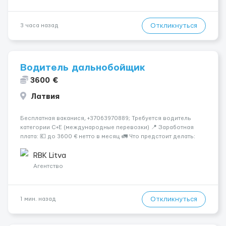
Откликнуться
3 часа назад
Водитель дальнобойщик
3600 €
Латвия
Бесплатная ваканися, +37063970889; Требуется водитель
категории C+E (международные перевозки) 📍 Заработная
плата: 💶 до 3600 € нетто в месяц 🚛 Что предстоит делать:
Международные перевозки на тентах и рефрижераторах. В
среднем 400–500 км в день. Погр...
RBK Litva
Агентство
Откликнуться
1 мин. назад