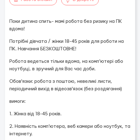
Поки дитина спить- мамі робота без ризику на ПК
вдома!
Потрібні дівчата / жінки 18-45 років для роботи на
ПК. Навчання БЕЗКОШТОВНЕ!
Робота ведеться тільки вдома, на комп'ютері або
ноутбуці, в зручний для Вас час доби.
Обов'язки: робота з поштою, невеликі листи,
періодичний вихід в відеозв'язок (без роздягання)
вимоги:
1. Жінка від 18-45 років.
2. Наявність комп'ютера, веб камери або ноутбук, та
інтернету.