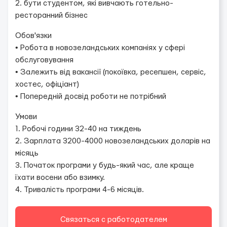
2. бути студентом, які вивчають готельно-
ресторанний бізнес
Обов'язки
• Робота в новозеландських компаніях у сфері
обслуговування
• Залежить від вакансії (покоївка, ресепшен, сервіс,
хостес, офіціант)
• Попередній досвід роботи не потрібний
Умови
1. Робочі години 32-40 на тиждень
2. Зарплата 3200-4000 новозеландських доларів на
місяць
3. Початок програми у будь-який час, але краще
їхати восени або взимку.
4. Тривалість програми 4-6 місяців.
Связаться с работодателем