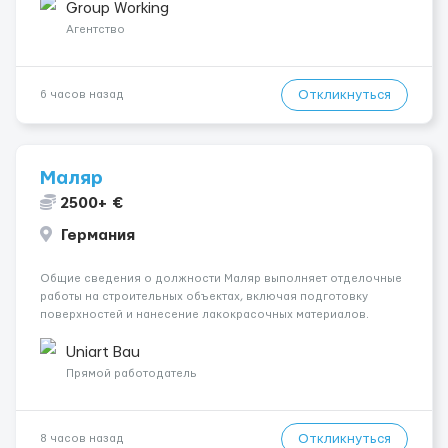
малярных работ (шпатлевка, грунтовка, покраска); -
Group Working
Штукатурные работы ...
Агентство
Откликнуться
6 часов назад
Маляр
2500+ €
Германия
Общие сведения о должности Маляр выполняет отделочные
работы на строительных объектах, включая подготовку
поверхностей и нанесение лакокрасочных материалов.
Основная работа выполняется в Берлине. Ищем
профессионалов на месте, приглашения делаем только для
Uniart Bau
профессионалов с доказательным портф...
Прямой работодатель
Откликнуться
8 часов назад