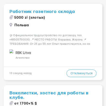
Работник газетного склада
5000 zł (злотых)
Польша
🤝 Официальное трудоустройство по договору, тел.
+48505750030; 📍 МЕСТО РАБОТЫ: Варшава, Жерань 📌
ТРЕБОВАНИЯ: От 25 до 55 лет Опыт приветствуется, но не
обязателен Разговорный польский (уровень А кандидаты:
Мужчины (25-55 лет) язык: разговорный уровень польского 📆
RBK Litva
ГРАФИК РАБОТЫ...
Агентство
Откликнуться
13 секунд назад
Вокалистки, хостес для работы в
клубе.
от 1700+% $