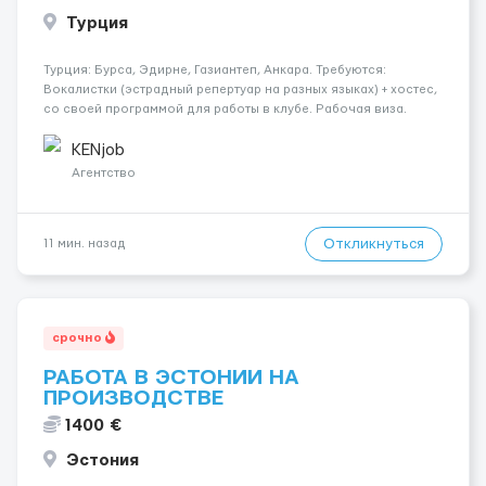
Турция
Турция: Бурса, Эдирне, Газиантеп, Анкара. Требуются:
Вокалистки (эстрадный репертуар на разных языках) + хостеc,
со своей программой для работы в клубе. Рабочая виза.
Контракт от четырех месяцев до года. Короткий контракт от
одного до трех месяцев. Мед. страховка. Высокая зарплат...
KENjob
Агентство
Откликнуться
11 мин. назад
срочно
РАБОТА В ЭСТОНИИ НА
ПРОИЗВОДСТВЕ
1400 €
Эстония