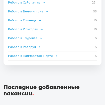
Работа в Хейстингсе
→
281
Работа в Веллингтоне
→
33
Работа в Окленде
→
16
Работа в Фангареи
→
10
Работа в Тауранге
→
6
Работа в Роторуа
→
5
Работа в Палмерстон-Норте
→
5
Последние добавленные
вакансии
.