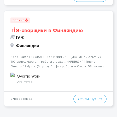
срочно
TİG-сварщики в Финляндию
19 €
Финляндия
​​ВАКАНСИЯ: TIG-СВАРЩИКИ В ФИНЛЯНДИЮ. Ищем опытных
TIG-сварщиков для работы в цеху. ФИНЛЯНДИЯ | Raahe
Оплата: 19 €/час (брутто). График работы: — Около 58 часов в
неделю гарантированно. — Возможны дополнительные
переработки. Дата начала: — Как можно скорее....
Svarga Work
Агентство
Откликнуться
9 часов назад