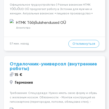
Официальное трудоустройство | Разные вакансии HTMK
TÖÖJÕUD OÜ предлагает работу в Эстонии для мужчин и
женщин. Актуальные вакансии: • пищевое производство •
упаковка продукции • деревообработка • работа на линии •
склады и логистика • п...
HTMK Tööjõulahendused OÜ
Агентство
Откликнуться
57 мин. назад
Отделочник-универсал (внутренние
работы)
15 €
Германия
Требования: Спецодежда: Нужно иметь свою форму и обувь
с железным носком. Обязанности: - Монтаж конструкций из
гипсокартона (перегородки, потолки, облицовка стен); -
Подготовка поверхностей под отделку; - Выполнение