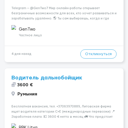
Telegram — @GenTwo7 Мир онлайн-работы открывает
безграничные возможности для всех, кто хочет развиваться и
зарабатывать удалённо. 🌎 Ты сам выбираешь, когда и где
работать, совмещая работу с учёбой, хобби или
путешествиями. 🏡 Пока все только говорят про нейросети и
GenTwo
блокчейн, швейцарс...
Частное лицо
Откликнуться
4 дня назад
Водитель дальнобойщик
3600 €
Румыния
Бесплатная вакансия, тел. +37063970889, Литовская фирма
ищет водителя категории C+E (международные перевозки) 📍
Заработная плата: 💶 3600 € нетто в месяц 🚛 Что предстоит
делать: Международные перевозки на тентах и
рефрижераторах. В среднем 400–500 км в день. Погрузки и
RBK Litva