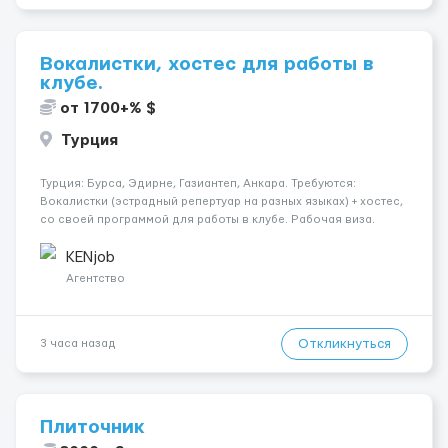
Вокалистки, хостес для работы в
клубе.
от 1700+% $
Турция
Турция: Бурса, Эдирне, Газиантеп, Анкара. Требуются:
Вокалистки (эстрадный репертуар на разных языках) + хостеc,
со своей программой для работы в клубе. Рабочая виза.
Контракт от четырех месяцев до года. Короткий контракт от
одного до трех месяцев. Мед. страховка. Высокая зарплат...
KENjob
Агентство
Откликнуться
3 часа назад
Плиточник