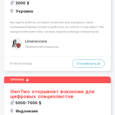
2000 $
Украина
Вы ищете работу, которая позволит вам раскрыть свой
коммуникативный талант и работать из любой точки мира? Мы
предлагаем вам стать частью нашей команды операторов
чата 💌🌍 ДЛЯ ПОЛУЧЕНИЯ ПОДРОБНОСТЕЙ НАПИШИТЕ В
ТЕЛЕГРАМ: Особенности работы: Коммуникация: Ваша задача
Limerencere
— общение с клие...
Прямой работодатель
Откликнуться
8 часов назад
СРОЧНО
GenTwo открывает вакансии для
цифровых специалистов
5000-7000 $
Индонезия