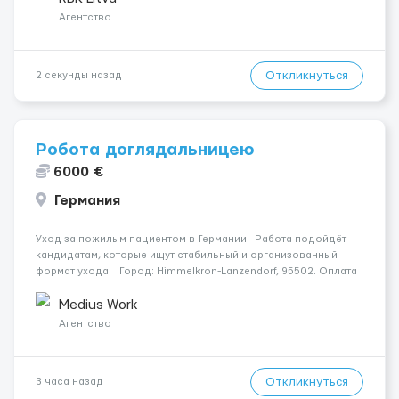
разгрузки...
Агентство
Откликнуться
2 секунды назад
Робота доглядальницею
6000 €
Германия
Уход за пожилым пациентом в Германии Работа подойдёт
кандидатам, которые ищут стабильный и организованный
формат ухода. Город: Himmelkron-Lanzendorf, 95502. Оплата
— 1800 €. Подопечный: за жінкою. Мобильность: Мобільний на
візку (потрібна допомога при пе...
Medius Work
Агентство
Откликнуться
3 часа назад