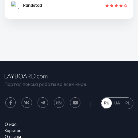
Randstad
Портал поиска работы во всем мире.
RU
UA
PL
О нас
Карьера
Отзывы