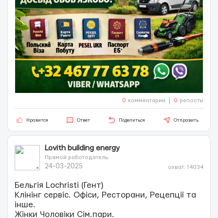
0
комментарии
0
репосты
Нравится
Ответ
Поделиться
Отправить
Lovith building energy
Прямой работодатель
24-03-2025
охват: 14034
Бельгія Lochristi (Гент)
Клінінг сервіс. Офіси, Ресторани, Рецепції та
інше.
Жінки Чоловіки Сім.пари.