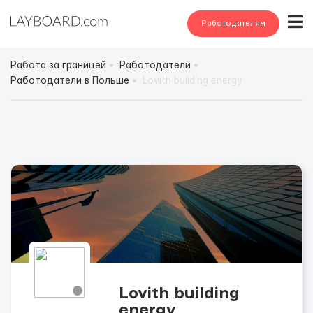
Работодателям
Работа за границей
Работодатели
Работодатели в Польше
Lovith building energy
Lovith building
energy