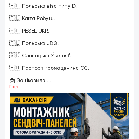
🇵🇱 Польська віза типу D.
🇵🇱 Karta Pobytu.
🇵🇱 PESEL UKR.
🇵🇱 Польська JDG.
🇸🇰 Словацька Živnosť.
🇪🇺 Паспорт громадянина ЄС.
📩 Зацікавила
...
Еще