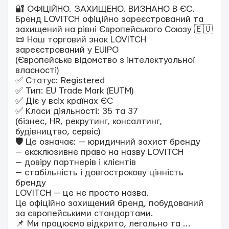
🔐 ОФІЦІЙНО. ЗАХИЩЕНО. ВИЗНАНО В ЄС.
Бренд LOVITCH офіційно зареєстрований та
захищений на рівні Європейського Союзу 🇪🇺
📜 Наш торговий знак LOVITCH
зареєстрований у EUIPO
(Європейське відомство з інтелектуальної
власності)
✅ Статус: Registered
✅ Тип: EU Trade Mark (EUTM)
✅ Діє у всіх країнах ЄС
✅ Класи діяльності: 35 та 37
(бізнес, HR, рекрутинг, консалтинг,
будівництво, сервіс)
🛡️ Це означає: — юридичний захист бренду
— ексклюзивне право на назву LOVITCH
— довіру партнерів і клієнтів
— стабільність і довгострокову цінність
бренду
LOVITCH — це не просто назва.
Це офіційно захищений бренд, побудований
за європейськими стандартами.
📌 Ми працюємо відкрито, легально та
...