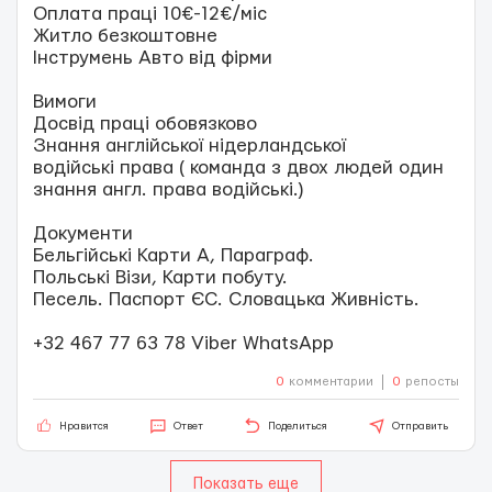
Оплата праці 10€-12€/міс
Житло безкоштовне
Інструмень Авто від фірми
Вимоги
Досвід праці обовязково
Знання англійської нідерландської
водійські права ( команда з двох людей один
знання англ. права водійські.)
Документи
Бельгійські Карти А, Параграф.
Польські Візи, Карти побуту.
Песель. Паспорт ЄС. Словацька Живність.
+32 467 77 63 78 Viber WhatsApp
0
комментарии
0
репосты
Нравится
Ответ
Поделиться
Отправить
Показать еще