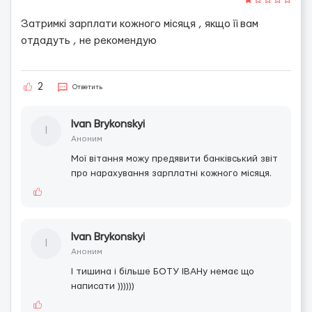
Затримкі зарплати кожного місяця , якщо її вам
отдадуть , не рекомендую
2
Ответить
Ivan Brykonskyi
I
Аноним
Мої вітання можу предявити банківський звіт
про нарахування зарплатні кожного місяця.
Ivan Brykonskyi
I
Аноним
І тишина і більше БОТУ ІВАНу немає що
написати ))))))