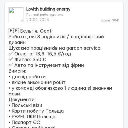
Lovith building energy
Прямой работодатель
20-04-2026
охват: 3841
🇧🇪 Бельгія, Gent
Робота для 3 садівників / ландшафтний
дизайн
Шукаємо працівників на garden service.
✅ Оплата: 13,6–16,5 €/год
✅ Житло: 350 €
✅ Авто та інструмент від фірми
Вимоги:
• досвід роботи
• якісне виконання робіт
• у команді обов’язково 1 людина зі знанням
мови
Документи:
• Польські візи
• Карти побиту Польща
• PESEL UKR Польща
• Паспорт ЄС