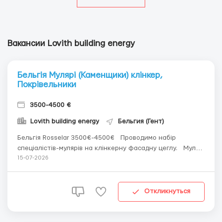
Вакансии Lovith building energy
Бельгія Мулярі (Каменщики) клінкер,
Покрівельники
3500-4500 €
Lovith building energy
Бельгия (Гент)
Бельгія Rosselar 3500€-4500€ Проводимо набір
спеціалістів-мулярів на клінкерну фасадну цеглу. Мулярі
клінкер від 17€ на старт Від 40€ м² Покрівельники дахи з
15-07-2026
черепиці 14-18 Вітаються бригади Житло 350€
Інструмень Авто від фірми ...
Откликнуться