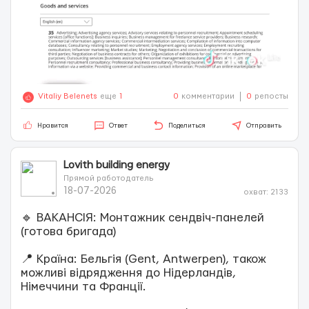
Vitaliy Belenets
еще
1
0
комментарии
0
репосты
Нравится
Ответ
Поделиться
Отправить
Lovith building energy
Прямой работодатель
18-07-2026
охват: 2133
🔹 ВАКАНСІЯ: Монтажник сендвіч-панелей
(готова бригада)
📍 Країна: Бельгія (Gent, Antwerpen), також
можливі відрядження до Нідерландів,
Німеччини та Франції.