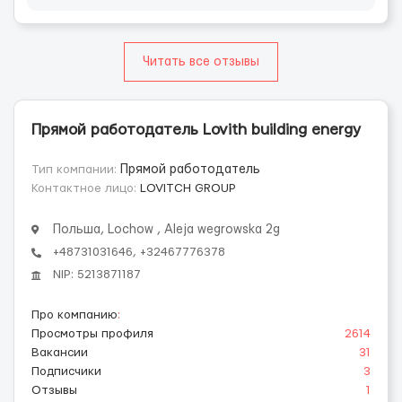
Читать все отзывы
Прямой работодатель Lovith building energy
Тип компании:
Прямой работодатель
Контактное лицо:
LOVITCH GROUP
Польша, Lochow , Aleja wegrowska 2g
+48731031646, +32467776378
NIP: 5213871187
Про компанию
:
Просмотры профиля
2614
Вакансии
31
Подписчики
3
Отзывы
1