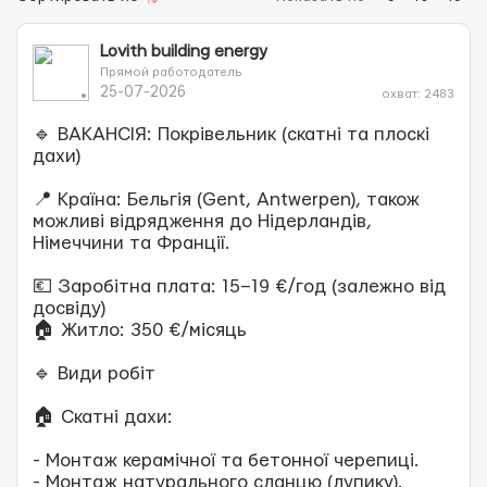
Lovith building energy
Прямой работодатель
25-07-2026
охват: 2483
🔹 ВАКАНСІЯ: Покрівельник (скатні та плоскі
дахи)
📍 Країна: Бельгія (Gent, Antwerpen), також
можливі відрядження до Нідерландів,
Німеччини та Франції.
💶 Заробітна плата: 15–19 €/год (залежно від
досвіду)
🏠 Житло: 350 €/місяць
🔹 Види робіт
🏠 Скатні дахи:
- Монтаж керамічної та бетонної черепиці.
- Монтаж натурального сланцю (лупику).