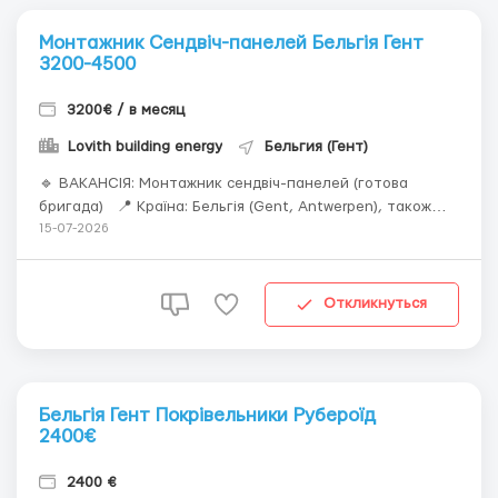
Монтажник Сендвіч-панелей Бельгія Гент
3200-4500
3200€ / в месяц
Lovith building energy
Бельгия (Гент)
🔹 ВАКАНСІЯ: Монтажник сендвіч-панелей (готова
бригада) 📍 Країна: Бельгія (Gent, Antwerpen), також
можливі відрядження до Нідерландів, Німеччини та
15-07-2026
Франції. 💶 Заробітна плата: 14–18 €/год (залежно від
досвіду) 🏠 Житло: 350 €/місяць Вимоги: ...
Откликнуться
Бельгія Гент Покрівельники Рубероїд
2400€
2400 €