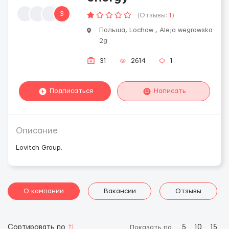
3
(Отзывы:
1
)
Польша, Lochow , Aleja wegrowska
2g
31
2614
1
Подписаться
Написать
Описание
Lovitch Group.
О компании
Вакансии
Отзывы
Сортировать по
Показать по
5
10
15