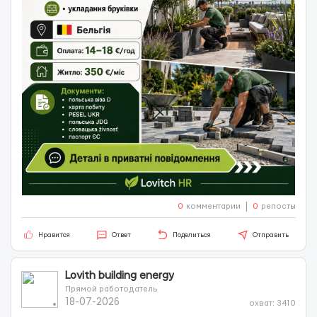
0
комментарии
0
репосты
Нравится
Ответ
Поделиться
Отправить
Lovith building energy
Прямой работодатель
18-07-2026
охват: 3410