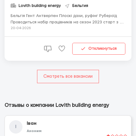
Lovith building energy
Бельгия
Бельгія Гент Антверпен Плоскі дахи, руфінг Рубероїд
Проводиться набір працівників на сезон 2023 старт з 9
січня. Оформляємо документи від зараз Бельгія Гент
20-04-2026
Рубероїд, утеплення (руфінг) та гідроізоляція дахів
Оплата Старт 12€/год-(14€//год ) Житло 200-300&eu...
Откликнуться
Смотреть все вакансии
Отзывы о компании Lovith building energy
Іван
І
Аноним