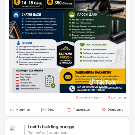
0
комментарии
0
репосты
Нравится
Ответ
Поделиться
Отправить
Lovith building energy
Прямой работодатель