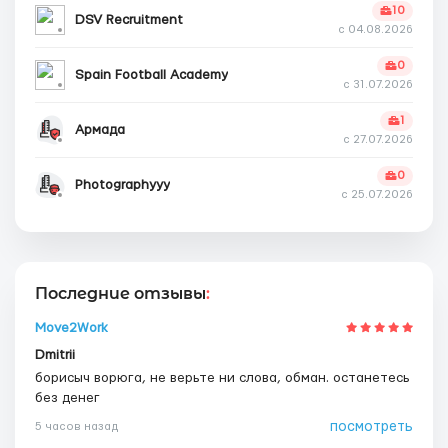
10
DSV Recruitment
с 04.08.2026
0
Spain Football Academy
с 31.07.2026
1
Армада
с 27.07.2026
0
Photographyyy
с 25.07.2026
Последние отзывы
:
Move2Work
Dmitrii
борисыч ворюга, не верьте ни слова, обман. останетесь
без денег
посмотреть
5 часов назад