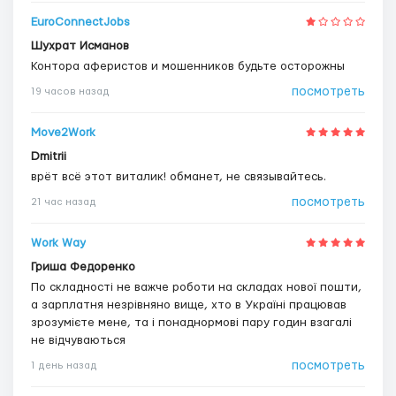
EuroConnectJobs
Шухрат Исманов
Контора аферистов и мошенников будьте осторожны
посмотреть
19 часов назад
Move2Work
Dmitrii
врёт всё этот виталик! обманет, не связывайтесь.
посмотреть
21 час назад
Work Way
Гриша Федоренко
По складності не важче роботи на складах нової пошти,
а зарплатня незрівняно вище, хто в Україні працював
зрозумієте мене, та і понаднормові пару годин взагалі
не відчуваються
посмотреть
1 день назад