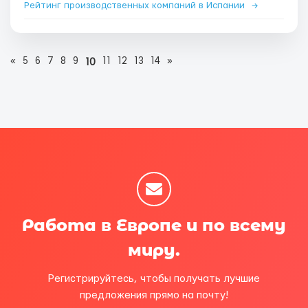
Рейтинг производственных компаний в Испании
→
«
5
6
7
8
9
11
12
13
14
»
10
Работа в Европе и по всему
миру.
Регистрируйтесь, чтобы получать лучшие
предложения прямо на почту!