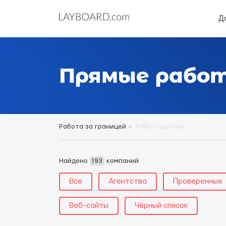
Д
Прямые работ
Работа за границей
Работодатели
Найдено
193
компаний
Все
Агентства
Проверенные
Веб-сайты
Чёрный список