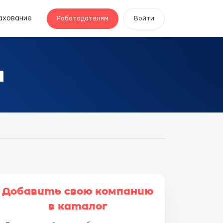
ахование
Работодателям
Войти
и
Добавить свою компанию
в каталог