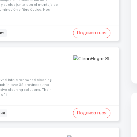
 y suelos junto con el montaje de
luminación y fibra óptica. Nos
Подписаться
ия
olved into a renowned cleaning
ach in over 35 provinces, the
ive cleaning solutions. Their
f i...
Подписаться
ния