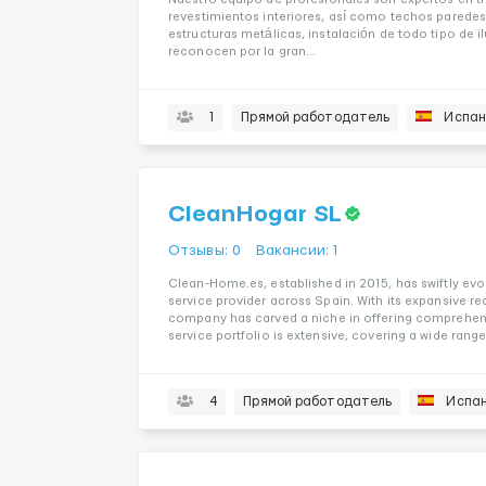
revestimientos interiores, así como techos paredes
estructuras metálicas, instalación de todo tipo de i
reconocen por la gran...
1
Прямой работодатель
Испан
CleanHogar SL
Отзывы: 0
Вакансии: 1
Clean-Home.es, established in 2015, has swiftly ev
service provider across Spain. With its expansive re
company has carved a niche in offering comprehens
service portfolio is extensive, covering a wide range o
4
Прямой работодатель
Испа