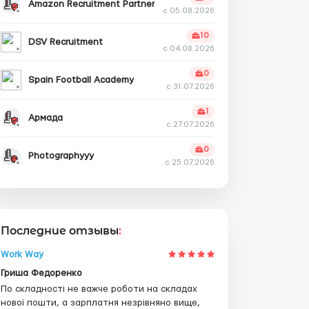
Amazon Recruitment Partner
с 05.08.2026
10
DSV Recruitment
с 04.08.2026
0
Spain Football Academy
с 31.07.2026
1
Армада
с 27.07.2026
0
Photographyyy
с 25.07.2026
Последние отзывы
:
Work Way
Гриша Федоренко
По складності не важче роботи на складах
нової пошти, а зарплатня незрівняно вище,