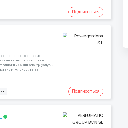
Подписаться
трасли возобновляемых
ечные технологии а также
вляет широкий спектр услуг, и
истему и установить ее
Подписаться
ния
L