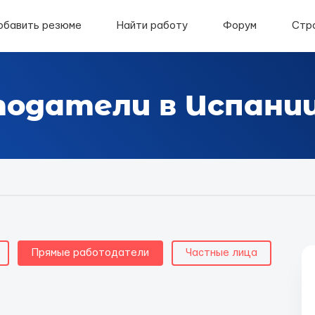
обавить резюме
Найти работу
Форум
Стр
одатели в Испани
Прямые работодатели
Частные лица