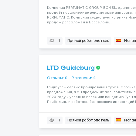
Компания PERFUMATIC GROUP BCN SL, единствен
продаёт парфюмерные вендинговые аппараты, п
PERFUMATIC. Компания существует на рынке Испа
продаж рапсоложен в Барселоне. ...
1
Прямой работодатель
Испан
LTD Guideburg
Отзывы: 0
Вакансии: 4
Гайдбург — сервис бронирования туров. Органи
предложения, а мы продаём их пользователям с
2020 году и успешно пережили пандемию Туры 
Прибыльны и работаем без внешних инвестиций Ц
1
Прямой работодатель
Испан