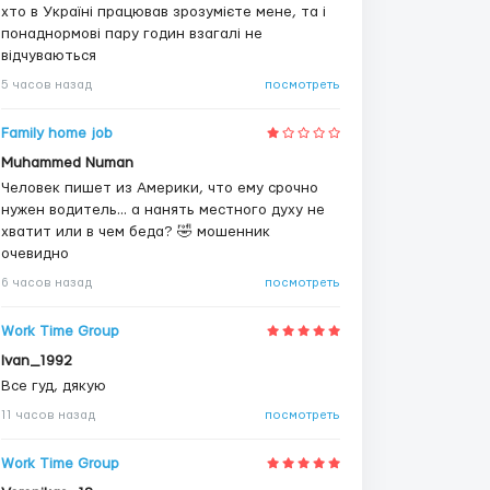
хто в Україні працював зрозумієте мене, та і
понаднормові пару годин взагалі не
відчуваються
5 часов назад
посмотреть
Family home job
Muhammed Numan
Человек пишет из Америки, что ему срочно
нужен водитель... а нанять местного духу не
хватит или в чем беда? 🤣 мошенник
очевидно
6 часов назад
посмотреть
Work Time Group
Ivan_1992
Все гуд, дякую
11 часов назад
посмотреть
Work Time Group