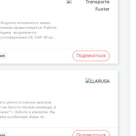
сбодного испанского языка.
мпаниях приветствуется. Работа
йщики -водители по
остоверением СЕ, CAP 95 ко...
Подписаться
ния
шего уютного салона красоты
т не просто частью команды, а
жно? 1. Забота о клиентах: Мы
ебя особенным. Ваше те...
Подписаться
ния