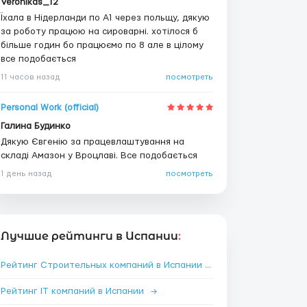
Veronikas_12
Їхала в Нідерланди по А1 через польщу, дякую
за роботу працюю на сироварні. хотілося б
більше годин бо працюємо по 8 але в цілому
все подобається
11 часов назад
посмотреть
Personal Work (official)
Галина Будинко
Дякую Євгенію за працевлаштування на
складі Амазон у Вроцлаві. Все подобається
1 день назад
посмотреть
Лучшие рейтинги в Испании
:
Рейтинг Строительных компаний в Испании
→
Рейтинг IT компаний в Испании
→