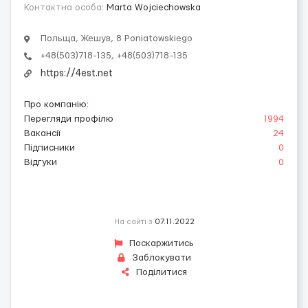
Контактна особа:
Marta Wojciechowska
Польща, Жешув, 8 Poniatowskiego
+48(503)718-135, +48(503)718-135
https://4est.net
Про компанію
:
Перегляди профілю
1994
Вакансії
24
Підписники
0
Відгуки
0
На сайті з
07.11.2022
Поскаржитись
Заблокувати
Поділитися