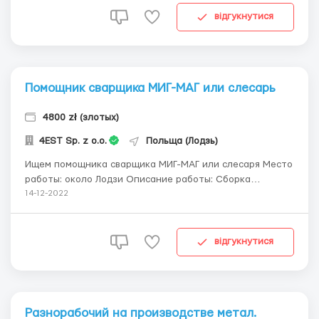
Требования: техническое образование по профилю
відгукнутися
электрик или аналог...
Помощник сварщика МИГ-МАГ или слесарь
4800 zł (злотых)
4EST Sp. z o.o.
Польща (Лодзь)
Ищем помощника сварщика МИГ-МАГ или слесаря Место
работы: около Лодзи Описание работы: Сборка
приборов, Сварка металлических элементов методом
14-12-2022
MAG (в среде CO2) Сортировка элементов. Требования:
Опыт работы на аналогичной должности, сертификат
сварщика приветствуется Зарплата 19-20 злот...
відгукнутися
Разнорабочий на производстве метал.