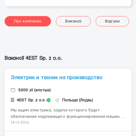
Про компанію
Вакансії
Відгуки
Вакансії 4EST Sp. z o.o.
Электрик и техник на производство
5000 zł (злотых)
4EST Sp. z o.o.
Польща (Лодзь)
Мы ищем электрика, задача которого будет
обеспечение надлежащего функционирования машин и
установок с целью обеспечения непрерывности
14-12-2022
производственного процесса, устранения сбоев,
выполнения монтажных, ремонтных и надзорных работ.