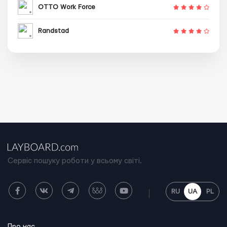
OTTO Work Force
Randstad
Сервіс пошуку роботи у всьому світі.
RU
UA
PL