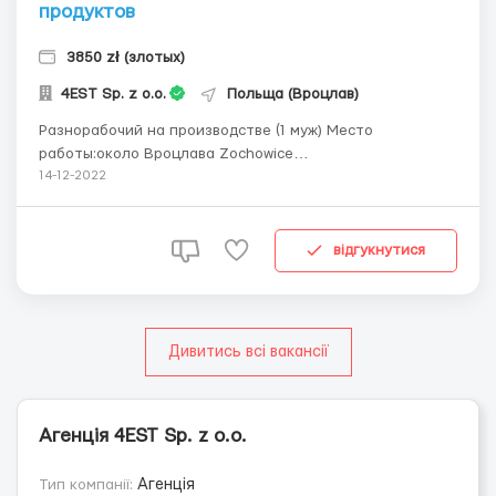
продуктов
3850 zł (злотых)
4EST Sp. z o.o.
Польща (Вроцлав)
Разнорабочий на производстве (1 муж) Место
работы:около Вроцлава Zochowice
Обязанности:подготовка элементов к покраске:
14-12-2022
подвешивание и снятие деталей. Возможна помощь в
очистке метал. Компонентов ( в дробеструйной камере),
уход за элементами после покраски. Уборка, подсобные
відгукнутися
работы на заводе.Ж...
Дивитись всі вакансії
Агенція 4EST Sp. z o.o.
Тип компанії:
Агенція