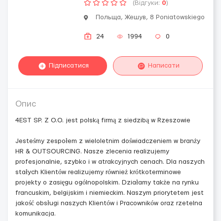
(Відгуки:
0
)
Польща, Жешув, 8 Poniatowskiego
24
1994
0
Підписатися
Написати
Опис
4EST SP. Z O.O. jest polską firmą z siedzibą w Rzeszowie
Jesteśmy zespołem z wieloletnim doświadczeniem w branży
HR & OUTSOURCING. Nasze zlecenia realizujemy
profesjonalnie, szybko i w atrakcyjnych cenach. Dla naszych
stałych Klientów realizujemy również krótkoterminowe
projekty o zasięgu ogólnopolskim. Działamy także na rynku
francuskim, belgijskim i niemieckim. Naszym priorytetem jest
jakość obsługi naszych Klientów i Pracowników oraz rzetelna
komunikacja.