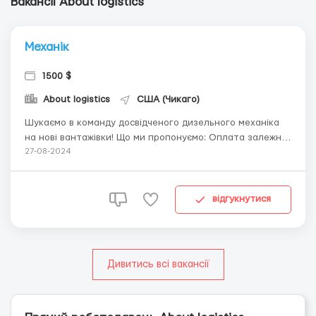
Вакансії About logistics
Механік
1500 $
About logistics
США (Чикаго)
Шукаємо в команду досвідченого дизельного механіка
на нові вантажівки! Що ми пропонуємо: Оплата залежно
від досвіду $30+ за годину! Чисте та впорядковане
27-08-2024
робоче місце (Bridgeview, IL 60455) Дружній колектив
Графік роботи: пн-пт з 8:00 до 17:00 Що потрібно
робити: Усунення несправностей т...
відгукнутися
Дивитись всі вакансії