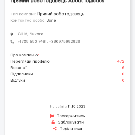
Прямий роботодавець About logistics
Тип компанії:
Прямий роботодавець
Контактна особа:
Jane
США, Чикаго
+1708 580 7481, +380975992923
Про компанію
:
Перегляди профілю
472
Вакансії
6
Підписники
0
Відгуки
0
На сайті з
11.10.2023
Поскаржитись
Заблокувати
Поділитися