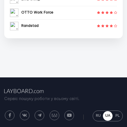
OTTO Work Force
Randstad
Сервіс пошуку роботи у всьому світі.
RU
UA
PL