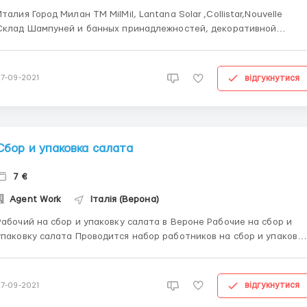
Город Милан ТМ MilMil, Lantana Solar ,Collistar,Nouvelle
Склад Шампуней и банных принадлежностей, декоративной
етики Сортировка и упаковка Мыл, шампуней, лосьонов,
ремов, масок , кондиционеров Зарплата 7 евро в час Требования:
мужчины, женщины, семейные пары ...
відгукнутися
27-09-2021
Сбор и упаковка салата
7 €
Agent Work
Італія (Верона)
абочий на сбор и упаковку салата в Вероне Рабочие на сбор и
ковку салата Проводится набор работников на сбор и упаковку
а. Обязнности: мужчины собирают салат, женщины
ковывают Требования: семейные пары, а также женщины, и
мужчины до 55 лет; Условия: Оплата труда: ...
відгукнутися
27-09-2021