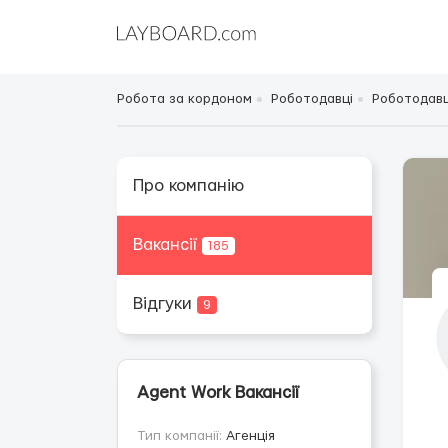
Робота за кордоном
Роботодавці
Роботодавці
Про компанію
Вакансії
185
Відгуки
9
Agent Work Вакансії
Тип компанії:
Агенція