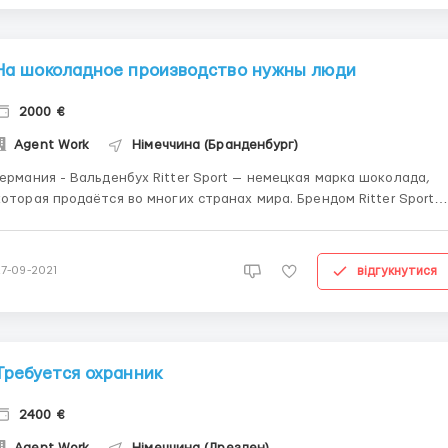
На шоколадное производство нужны люди
2000 €
Agent Work
Німеччина (Бранденбург)
рмания - Вальденбух Ritter Sport — немецкая марка шоколада,
которая продаётся во многих странах мира. Брендом Ritter Sport
владеет компания Alfred Ritter GmbH & Co. KG. Компания Ritter Spor
является сегодня одним из лучших примеров европейского
семейного предприятия, которым руководи...
відгукнутися
27-09-2021
Требуется охранник
2400 €
Agent Work
Німеччина (Дрезден)