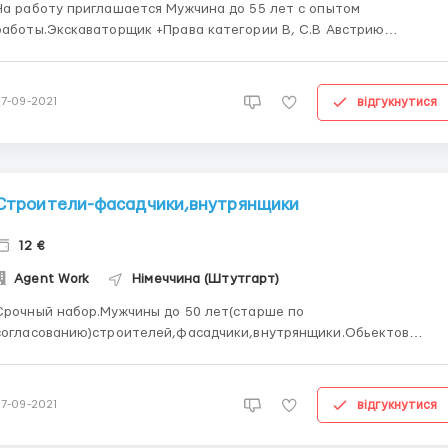
На работу приглашается Мужчина до 55 лет с опытом
работы.Экскаваторщик +Права категории В, С.В Австрию
stalzell Заработная плата: 13 евро / час График:По часовая
работа, стандартно 8-10 рабочих часов в день, выходные по
договоренности Жилье: Около 250-300€/мес. Пишите ...
відгукнутися
27-09-2021
Строители-фасадчики,внутрянщики
12 €
Agent Work
Німеччина (Штутгарт)
Срочный набор.Мужчины до 50 лет(старше по
согласованию)строителей,фасадчики,внутрянщики.Обьектов
Объектов много:аэропорт,стадион,жилые высотки,бизнес
центры.Жилье бесплатно от работодателя-квартиры со всеми
удобствами.Мужчин любителей алкоголя -не беспокоить.По
відгукнутися
27-09-2021
контракту 240р.часов 10€/час.Квал...