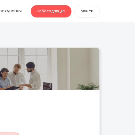
рахування
Роботодавцям
Увійти