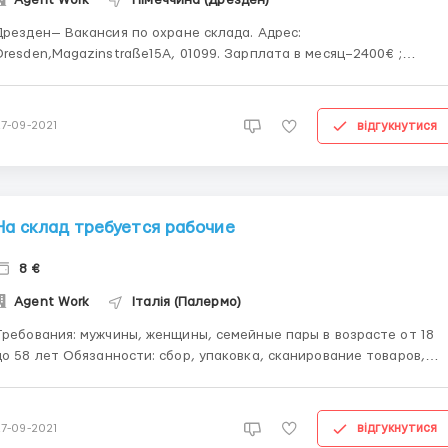
Дрезден— Вакансия по охране склада. Адрес:
resden,Magazinstraße15A, 01099. Зарплата в месяц–2400€ ;
абота ПН-ПТ с 21.00 до 10.00. — Перерывы в процессе работы
оматические. — В субботу и воскресенье выходит постоянный
охранник который не входит в основ...
відгукнутися
27-09-2021
На склад требуется рабочие
8 €
Agent Work
Італія (Палермо)
ования: мужчины, женщины, семейные пары в возрасте от 18
 лет Обязанности: сбор, упаковка, сканирование товаров,
транспортировка товара на складе при помощи электро роклы,
подготовка товара к отправки и прием товара на складе
Заработная плата 8 EURO в час (нетто...
відгукнутися
27-09-2021