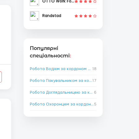
OTTO Work Force
Randstad
Популярні
спеціальності
:
Робота Водієм за кордоном
→
18
Робота Пакувальником за кордоном
17
→
Робота Доглядальницею за кордоном
6
→
Робота Охоронцем за кордоном
5
→