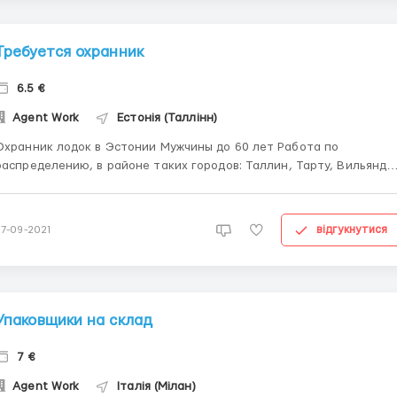
Требуется охранник
6.5 €
Agent Work
Естонія (Таллінн)
хранник лодок в Эстонии Мужчины до 60 лет Работа по
распределению, в районе таких городов: Таллин, Тарту, Вильянди
овия работы: каждый день с утра до вечера, один
ыходной, легкая работа,оплата 6.5 евро в час брутто Бесплатное
проживание в квартире со всеми удобствами( оплата ...
відгукнутися
27-09-2021
Упаковщики на склад
7 €
Agent Work
Італія (Мілан)