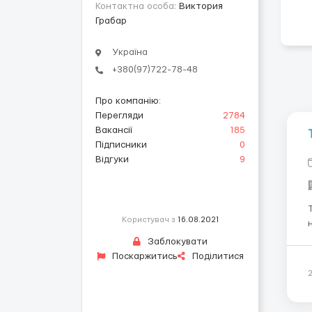
Контактна особа:
Виктория
Грабар
Україна
+380(97)722-78-48
Про компанію
:
Перегляди
2784
Вакансії
185
Підписники
0
Відгуки
9
Користувач з
16.08.2021
на-М
Заблокувати
Поскаржитись
Поділитися