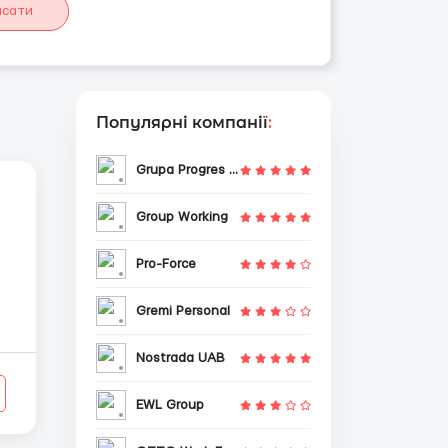
исати
Популярні компанії
:
Grupa Progres Sp. z o.o.
Group Working
Pro-Force
Gremi Personal
Nostrada UAB
EWL Group