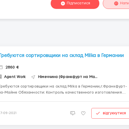
Підписатися
Нап
Требуются сортировщики на склад Milka в Германии
2860 €
Agent Work
Німеччина (Франкфурт на Майні)
Требуются сортировщики на склад Milka в Германии,г.Франкфурт-
айне Обязанности: Контроль качественного изготовления
изделий; Сортировка и фасовка выпускаемой продукции;
Запаковка в картонные коробки; Маркировка и сканирование к
дальнейшей отправке; Запаковка в большие ящики; Требуются:...
відгукнутися
27-09-2021