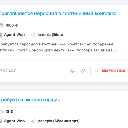
Приглашается персонал в гостиничный комплекс
1600 €
Agent Work
Іспанія (Ібіца)
Требуется персонал в гостиничный комплекс на побережье
пании, Коста Донара Документы: внж, паспорт ЕС, визы ЕС.
Требуется знание английского или испанского языков!!! Мужчины,
женщины, семейные пары до 45 лет Официанты, бармены,
разнорабочие на кухню, горничные, рецепшен. Работа хороша...
відгукнутися
27-09-2021
Требуется экскаваторщик
13 €
Agent Work
Австрія (Айзенштадт)