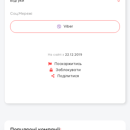
Відгуки
0
Соц.Мережі
Viber
На сайті з
22.12.2019
Поскаржитись
Заблокувати
Поділитися
Популярні компанії
: