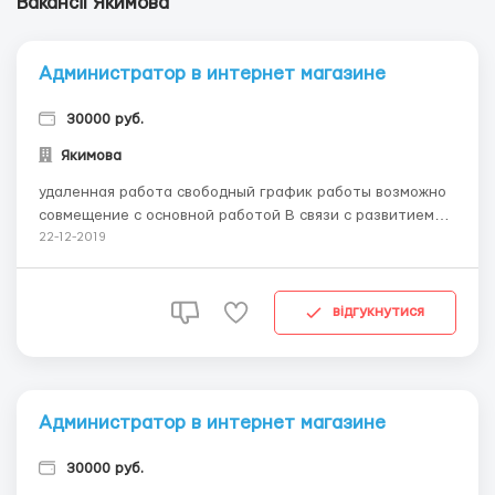
Вакансії Якимова
Администратор в интернет магазине
30000 руб.
Якимова
удаленная работа свободный график работы возможно
совмещение с основной работой В связи с развитием
интернет - магазинов по СНГ требуются специалисты
22-12-2019
для удаленной работы. Обучение бесплатное
(вебинары, видеокурсы, консультации). Предоставляется
в помощь куратор-менеджер. Об...
відгукнутися
Администратор в интернет магазине
30000 руб.