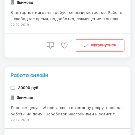
Якимова
В интернет магазин требуется администратор. Работа
в свободное время, подработка, совмещение с основной
работой или учёбой. Требования к соискателю:-
22-12-2019
наличие ПК с хорошим интернетом; - владение
компьютером на уровне пользователя; - грамотная
письменная речь, умение вести переписку; - обу...
відгукнутися
Работа онлайн
30000 руб.
Якимова
Дорогие девушки! приглашаю в команду рекрутеров для
работы на дому . Заработок неограничен и зависит
только от Ваших усилий ( в среднем 25-70 000 руб ) .
22-12-2019
Работа в крупной косметической компании №1 в России
Если вы любите косметику , любите красиво и модно