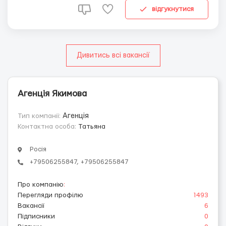
выглядеть , любите общаться в соц сетяхи ...
відгукнутися
Дивитись всі вакансії
Агенція Якимова
Тип компанії:
Агенція
Контактна особа:
Татьяна
Росія
+79506255847, +79506255847
Про компанію
:
Перегляди профілю
1493
Вакансії
6
Підписники
0