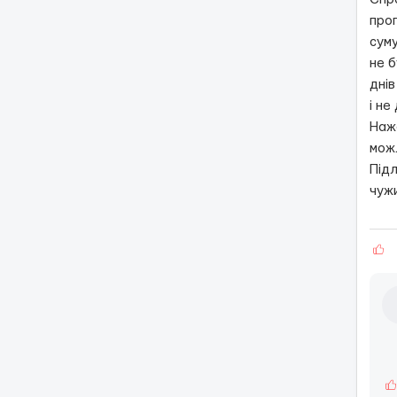
про
суму
не б
днів
і не
Нажа
можл
Підл
чуж