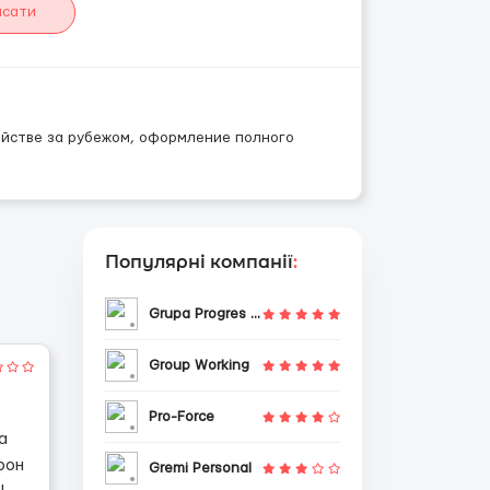
исати
ойстве за рубежом, оформление полного
Популярні компанії
:
Grupa Progres Sp. z o.o.
Group Working
Pro-Force
а
фон
Gremi Personal