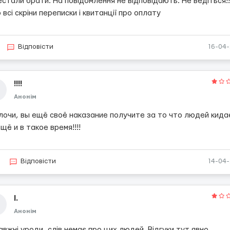
стали брати. На повідомлення не відповідають. Не ведіться!!
всі скріни переписки і квитанції про оплату
Відповісти
16-04
!!!!
Анонім
лочи, вы ещё своё наказание получите за то что людей кида
щё и в такое время!!!!
Відповісти
14-04
I.
Анонім
вжні уроди, слів немає про цих людей. Відгуки тут явно