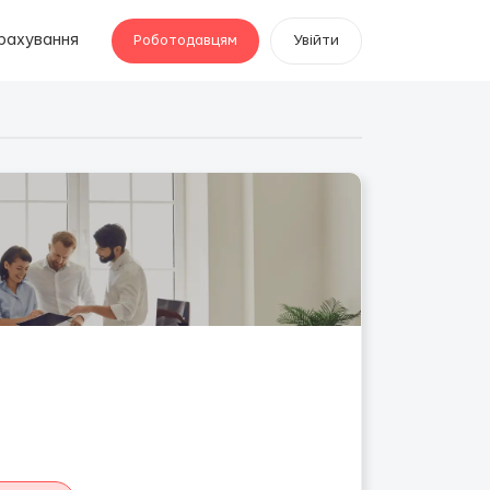
рахування
Роботодавцям
Увійти