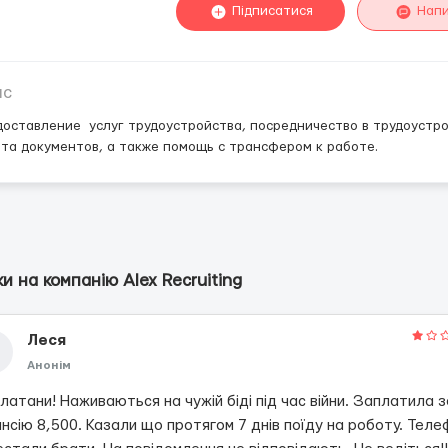
Підписатися
Нап
ис
оставление услуг трудоустройства, посредничество в трудоустр
та документов, а также помощь с трансфером к работе.
ки на компанію Alex Recruiting
Леся
Анонім
атани! Наживаються на чужій біді під час війни. Заплатила з
нсію 8,500. Казали що протягом 7 днів поїду на роботу. Теле