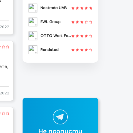
!
Nostrada UAB
EWL Group
-2022
OTTO Work Force
Randstad
ете,
-2022
Не пропусти