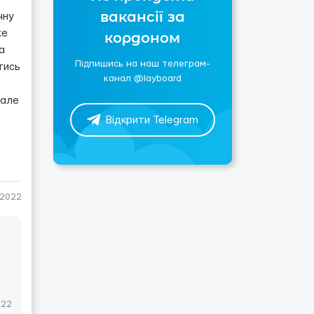
вакансії за
чну
же
кордоном
а
Підпишись на наш телеграм-
тись
канал @layboard
 але
Відкрити Telegram
-2022
022