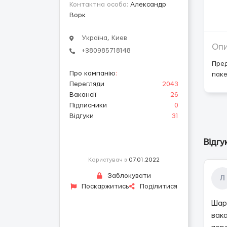
Контактна особа:
Александр
Ворк
Україна, Киев
Оп
+380985718148
Пред
Про компанію
:
паке
Перегляди
2043
Вакансії
26
Підписники
0
Відгуки
31
Відгу
Користувач з
07.01.2022
Заблокувати
Л
Поскаржитись
Поділитися
Шарл
вака