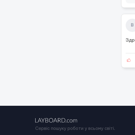
В
Здр
Сервіс пошуку роботи у всьому світі.