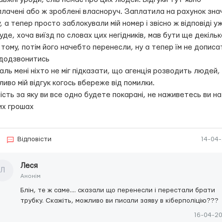
плачені або ж зроблені власноруч. Заплатила на рахунок зна
, а тепер просто заблокували мій номер і звісно ж відповіді у
уде, хоча виїзд по словах цих негідників, мав бути ще декільк
 тому, потім його начебто перенесли, ну а тепер їм не дописа
 додзвонитись
ль мені ніхто не міг підказати, що агенція розводить людей,
иво мій відгук когось вбереже від помилки.
ість за яку ви все одно будете покарані, не наживетесь ви на
их грошах
Відповісти
14-04
Леся
Л
Анонім
Блін, те ж саме.... сказали що перенесли і перестали брати
трубку. Скажіть, можливо ви писали заяву в кіберполіцію???
16-04-2