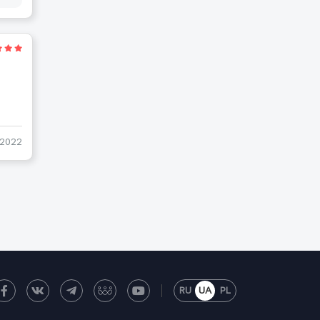
-2022
RU
UA
PL