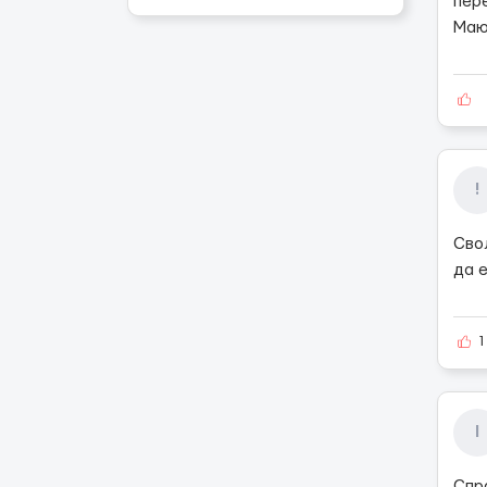
пере
Маю 
!
Сво
да е
1
I
Спра