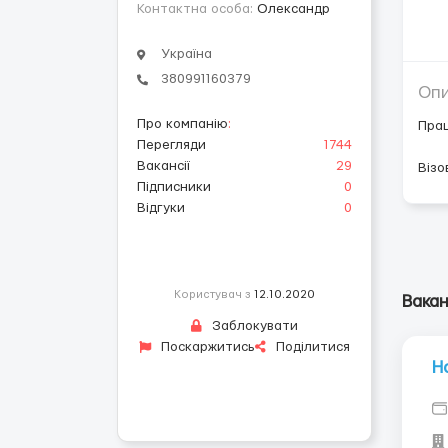
Контактна особа:
Олександр
Україна
380991160379
Оп
Про компанію
:
Пра
Перегляди
1744
Вакансії
29
Візо
Підписники
0
Відгуки
0
Користувач з
12.10.2020
Вакан
Заблокувати
Поскаржитись
Поділитися
Н