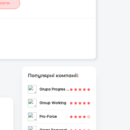
исати
Популярні компанії
:
Grupa Progres Sp. z o.o.
Group Working
Pro-Force