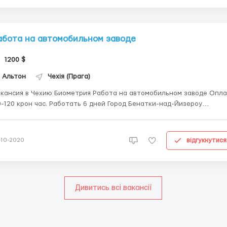
абота на автомобильном заводе
1200 $
Альтон
Чехія (Прага)
 в Чехию Биометрия Работа на автомобильном заводе Оплата
крон час. Работать 6 дней Город Бенатки-над-Йизероу
ины, женщины семейные пары Проживание 4000 тис с зарплаты
о 15 человек на эту неделю. За информацией обращайтесь по
номеру: +3809829...
відгукнутися
-10-2020
Дивитись всі вакансії