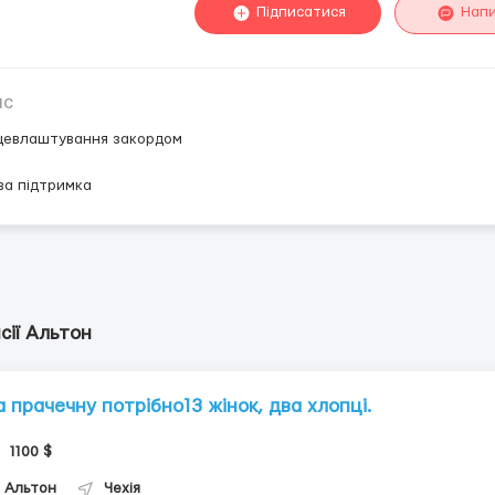
Підписатися
Нап
ис
цевлаштування закордом
ва підтримка
сії Альтон
а прачечну потрібно13 жінок, два хлопці.
1100 $
Альтон
Чехія