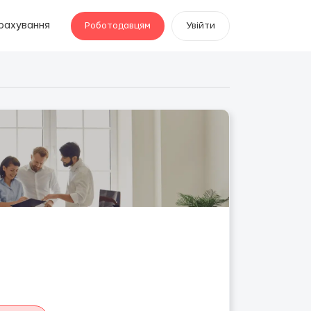
рахування
Роботодавцям
Увійти