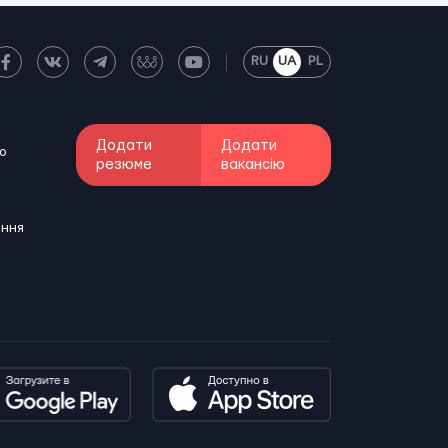
RU
UA
PL
Додати
Додати
о
резюме
вакансію
ення