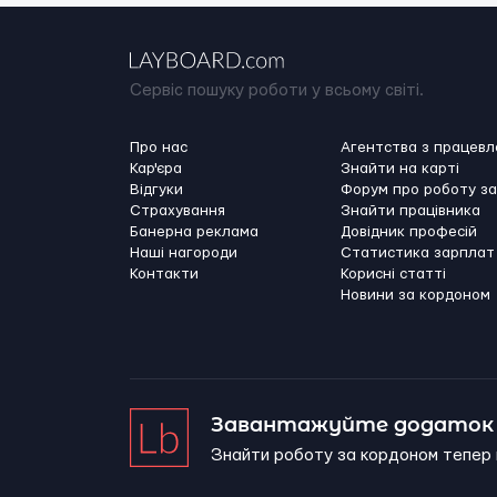
Сервіс пошуку роботи у всьому світі.
Про нас
Агентства з працев
Кар'єра
Знайти на карті
Відгуки
Форум про роботу з
Страхування
Знайти працівника
Банерна реклама
Довідник професій
Наші нагороди
Статистика зарплат
Контакти
Корисні статті
Новини за кордоном
Завантажуйте додаток 
Знайти роботу за кордоном тепер 