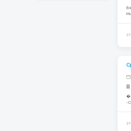
Вакансія 
Мі
Жінка
27
С
���
-Стро
час -Электрики-��Зп.140 кр/час -Пи
��Жи
27