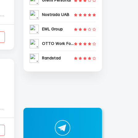
Gremi Personal
Nostrada UAB
же м...
EWL Group
OTTO Work Force
Randstad