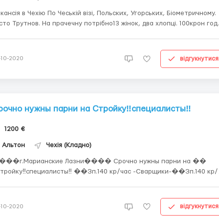
в Чехію По Чеській візі, Польских, Угорських, Біометричному.
сто Трутнов. На прачечну потрібно13 жінок, два хлопці. 100крон год.
м, 110 крон год. хлопцям. По 12 годин. 5-6 днів/тиждень. Житло є.
3000-3500 крон Люди потрібні з 15 вересня вже на роботі. 13-14 в
відгукнутися
-10-2020
рочно нужны парни на Стройку‼️специалисты‼️
1200 €
Альтон
Чехія (Кладно)
�г.Марианские Лазни���� Срочно нужны парни на ��
йку‼️специалисты‼️ ��Зп.140 кр/час -Сварщики-��Зп.140 кр/
лорама-��Зп.100 кр/час
льё :3500-4000 кр/мес ⌛️ 12 раб.час минимум.Авансы каждую
субботу За детальною інформацією телефон...
відгукнутися
-10-2020