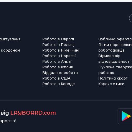
лаштування
Робота в Європі
Публічна оферта
Робота в Польщі
Як ми перевіряєм
а кордоном
Робота в Німеччині
роботодавців
Робота в Норвегії
Відмова від
Робота в Англії
відповідальності
Робота в Іспанії
Сучасне твердж
Віддалена робота
рабства
Работа в США
Політика скарг
Работа в Канадe
Кодекс етики
від
LAYBOARD.com
просто!