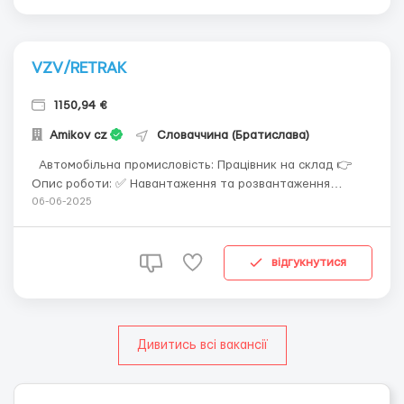
VZV/RETRAK
1150,94 €
Amikov cz
Словаччина (Братислава)
Автомобільна промисловість: Працівник на склад 👉
Опис роботи: ✅ Навантаження та розвантаження
продукції ✅ Прийом товару Робота в 3 зміни по 8 год
06-06-2025
(пн-пт) 👉 Ми вимагаємо: ✅ ліцензія на VZV/RETRAK 👉
Ми пропонуємо: ✅ заробітна плата 1150,94-1400 євро/
брутто (стартова зарплата 1150,94 євро + надб...
відгукнутися
Дивитись всі вакансії