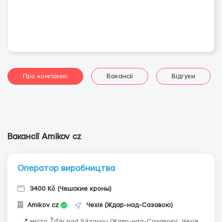
Про компанію
Вакансії
Відгуки
Вакансії Amikov cz
Оператор виробництва
3400 Kč (Чешские кроны)
Amikov cz
Чехія (Ждар-над-Сазавою)
📍 місто Žďár nad Sázavou (Ждяр-над-Сазавою), Чехія