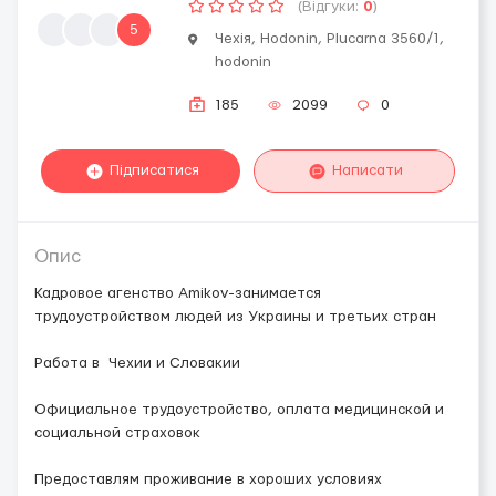
(Відгуки:
0
)
5
Чехія, Hodonin, Plucarna 3560/1,
hodonin
185
2099
0
Підписатися
Написати
Опис
Кадровое агенство Amikov-занимается
трудоустройством людей из Украины и третьих стран
Работа в Чехии и Словакии
Официальное трудоустройство, оплата медицинской и
социальной страховок
Предоставлям проживание в хороших условиях