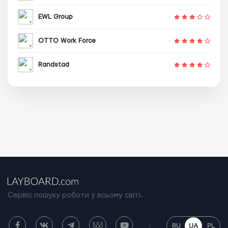
EWL Group
OTTO Work Force
Randstad
Сервіс пошуку роботи у всьому світі.
RU
UA
PL