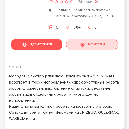
(Відгуки:
0
)
Польща, Варшава, Warszawa,
Aleja Wilanowska 7A /32, 02-765
5
1784
0
Підписатися
Написати
Опис
Молодая и быстро развивающаяся фирма ANVONGRAFF
работает в таких направлениях как : арматурные работы
любой сложности, выставление опалубки, рекрутинг,
любые виды отделочных работ и много других
направлений.
Наша фирма выполняет работу качественно и в срок.
Сотрудничаем с такими фирмами как NIZBUD, GULERMAK,
WARBUD и т.д.