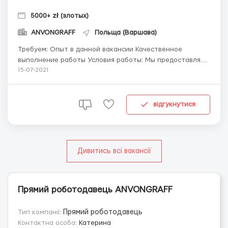
5000+ zł (злотых)
ANVONGRAFF
Польща (Варшава)
Требуем: Опыт в данной вакансии Качественное
выполнение работы Условия работы: Мы предоставляем
официальное оформление в первые дни работы.
15-07-2021
Бесплатные обеды на стройке Рабочая одежда
Еженедельные авансы Возможность работать в ночные
смены По всем вопросам звонить по...
відгукнутися
Дивитись всі вакансії
Прямий роботодавець ANVONGRAFF
Тип компанії:
Прямий роботодавець
Контактна особа:
Катерина