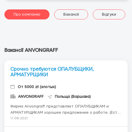
Про компанію
Вакансії
Відгуки
Вакансії ANVONGRAFF
Срочно требуются ОПАЛУБЩИКИ,
АРМАТУРЩИКИ
От 5000 zł (злотых)
ANVONGRAFF
Польща (Варшава)
Фирма Anvongraff представляет ОПАЛУБЩИКАМ и
АРМАТУРЩИКАМ хорошее предложение о работе. (Есть
возможность рассмотреть другие вакансии) Если ищите
11-08-2021
постоянную работу, стабильную и хорошо
оплачиваемую, с официальным трудоустройством в