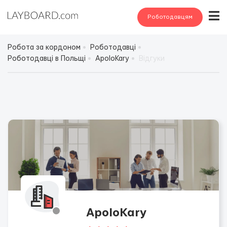
Роботодавцям
Робота за кордоном
Роботодавці
Роботодавці в Польщі
ApoloKary
Відгуки
ApoloKary