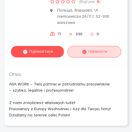
(Відгуки:
0
)
Польща, Варшава, Ul.
niemcewicza 26/117, 02-306
warszawa
71
330
0
Підписатися
Написати
Опис
ASA WORK – Twój partner w zatrudnianiu pracowników
– szybko, legalnie i profesjonalnie!
Z nami znajdziesz właściwych ludzi!
Pracownicy z Europy Wschodniej i Azji dla Twojej firmy!
Działamy na terenie całej Polski!