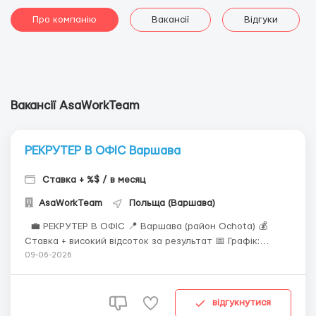
Про компанію
Вакансії
Відгуки
Вакансії AsaWorkTeam
РЕКРУТЕР В ОФІС Варшава
Ставка + %$ / в месяц
AsaWorkTeam
Польща (Варшава)
💼 РЕКРУТЕР В ОФІС 📍 Варшава (район Ochota) 💰
Ставка + високий відсоток за результат 📅 Графік:
понеділок–п‘ятниця ⏰ 08:00–17:00 У кадрове агентство
09-06-2026
потрібен рекрутер з досвідом роботи. Шукаємо активну
та відповідальну людину, яка вміє спілкуватися з
людьми, працювати з великою ...
відгукнутися