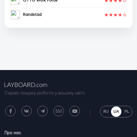
OTTO Work Force
Randstad
Сервіс пошуку роботи у всьому світі.
RU
UA
PL
Про нас