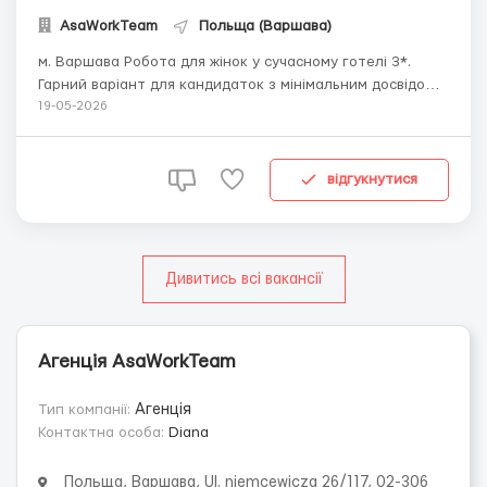
AsaWorkTeam
Польща (Варшава)
м. Варшава Робота для жінок у сучасному готелі 3*.
Гарний варіант для кандидаток з мінімальним досвідом
роботи, які шукають стабільну роботу в денні зміни. 💰
19-05-2026
Оплата: • standard wyjazd — 14 зл/номер • standard
pobyt — 12 зл/номер • навчання — 21 зл/година 📌
Оплата ...
відгукнутися
Дивитись всі вакансії
Агенція AsaWorkTeam
Тип компанії:
Агенція
Контактна особа:
Diana
Польща, Варшава, Ul. niemcewicza 26/117, 02-306