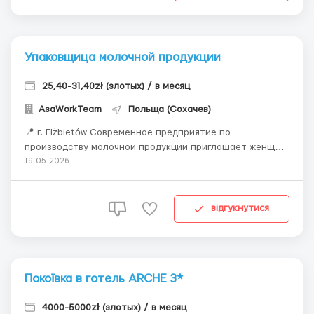
Упаковщица молочной продукции
25,40-31,40zł (злотых) / в месяц
AsaWorkTeam
Польща (Сохачев)
📍 г. Elżbietów Современное предприятие по
производству молочной продукции приглашает женщин
на стабильную работу. Работа подходит кандидатам,
19-05-2026
которые ищут долгосрочное трудоустройство и
большое количество часов. 💰 Оплата: • 25,40 зл/час
нетто • +1 зл/час за свое жилье 🕒 Г...
відгукнутися
Покоївка в готель ARCHE 3*
4000-5000zł (злотых) / в месяц