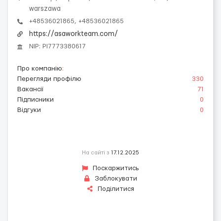
warszawa
+48536021865, +48536021865
https://asaworkteam.com/
NIP: Pl7773380617
Про компанію
:
Перегляди профілю
330
Вакансії
71
Підписники
0
Відгуки
0
На сайті з
17.12.2025
Поскаржитись
Заблокувати
Поділитися