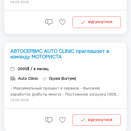
Требования: - Ответственность - Пунктуальность -
14-05-2026
Знание города - Личный автомобиль ...
відгукнутися
АВТОСЕРВИС AUTO CLINIC приглашает в
команду МОТОРИСТА
2000$ / в месяц
Auto Clinic
Грузія (Батумі)
- Максимальный процент в сервисе - Высокий
заработок (работы много) - Постоянная загрузка 100%
🔧 Что нужно делать: - Диагностика двигателей -
14-05-2026
Капитальный ремонт - Разбор / сборка ДВС 📌
Требования: - Опыт именно по двигателям обязателен
⚠️ Важно - Только трезвый образ жизни ...
відгукнутися