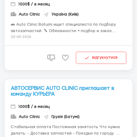
1500$ / в месяц
Auto Clinic
Україна (Київ)
🚗 Auto Clinic Batumi ищет специалиста по подбору
автозапчастей. 🔧 Обязанности: • подбор и заказ
автозапчастей • работа с каталогами и поставщиками •
20-05-2026
поиск лучших цен и сроков доставки • контроль
поступления деталей • проверка совместимости
запчастей ✅ У нас: &bul...
відгукнутися
АВТОСЕРВИС AUTO CLINIC приглашает в
команду КУРЬЕРА
1000$ / в месяц
Auto Clinic
Грузія (Батумі)
Стабильная оплата Постоянная занятость Что нужно
делать: - Доставка запчастей - Поездки по городу