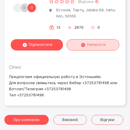
(Відгуки:
0
)
b
3
Естонія, Тарту, Jalaka 69, tartu
linn, 50109
13
2870
0
Підписатися
Написати
Опис
Предлогаем официальную работу в Эстоньийю
Для вопросов свяжытесь через Вибер +37253781498 или
Ватсап/Телеграм +37253781498
Тел +37253781498
Про компанію
Вакансії
Відгуки