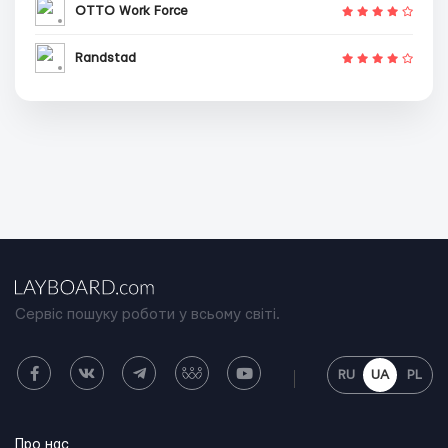
OTTO Work Force
Randstad
Сервіс пошуку роботи у всьому світі.
RU
UA
PL
Про нас