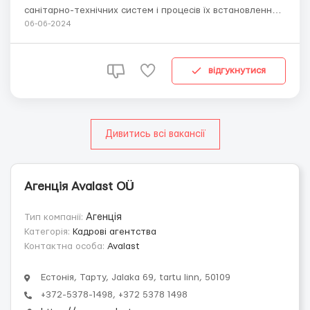
санітарно-технічних систем і процесів їх встановлення/
ремонту. Здатність працювати самостійно та приймати
06-06-2024
рішення. Наявність дійсного сертифіката сантехніка є
перевагою. Де працювати? Робота на різних об'єктах по
всій Естонії. Наразі об'єкт знаход...
відгукнутися
Дивитись всі вакансії
Агенція Avalast OÜ
Тип компанії:
Агенція
Категорія:
Кадрові агентства
Контактна особа:
Avalast
Естонія, Тарту, Jalaka 69, tartu linn, 50109
+372-5378-1498, +372 5378 1498