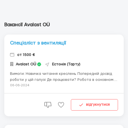
Вакансії Avalast OÜ
Спеціаліст з вентиляції
от 1500 €
Avalast OÜ
Естонія (Тарту)
Вимоги: Навичка читання креслень Попередній досвід
роботи у цій галузі Де працювати? Робота в основному
проходить у Тарту та його околицях. Умови роботи:
06-06-2024
Робота проходить на нових будівельних майданчиках За
потреби ми можемо надати житло ...
відгукнутися