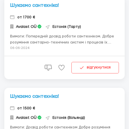
Шукаємо сантехніка!
от 1700 €
Avalast OÜ
Естонія (Тарту)
Вимоги: Попередній досвід роботи сантехніком. Добре
розуміння санітарно-технічних систем і процесів їх
встановлення. Де працювати? Робота проводиться в
06-06-2024
Тарту/Елва/Вільянді. Умови роботи: За необхідності ми
можемо надати житло. Роботи виконуються на різних
об'єктах (новобудов...
відгукнутися
Шукаємо сантехніка!
от 1500 €
Avalast OÜ
Естонія (Вільянді)
Вимоги: Досвід роботи сантехніком Добре розуміння