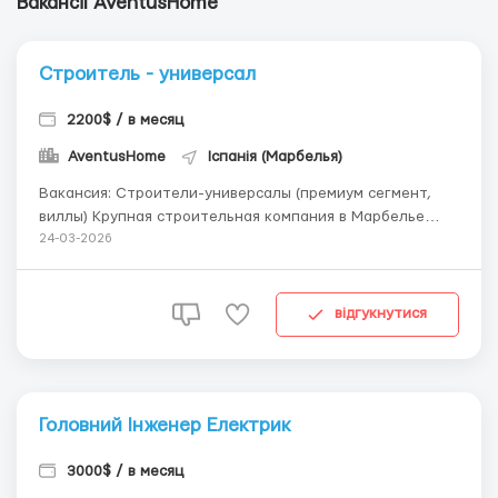
Вакансії AventusHome
Строитель - универсал
2200$ / в месяц
AventusHome
Іспанія (Марбелья)
Вакансия: Строители-универсалы (премиум сегмент,
виллы) Крупная строительная компания в Марбелье
приглашает в команду опытных мастеров-универсалов
24-03-2026
для работы над проектами вилл премиум-класса.
Обязанности: Отделочные работы Кладка Стяжка
Монолитные работы Выполнение общестроительных
відгукнутися
задач...
Головний Інженер Електрик
3000$ / в месяц