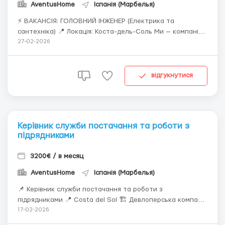
AventusHome
Іспанія (Марбелья)
⚡ ВАКАНСІЯ: ГОЛОВНИЙ ІНЖЕНЕР (Електрика та
сантехніка) 📍 Локація: Коста-дель-Соль Ми — компанія,
що спеціалізується на будівництві вілл преміум-класу на
27-02-2026
узбережжі Коста-дель-Соль. У зв'язку з розширенням
шукаємо сильного технічного лідера, який очолить
інженерний напрямок на наших об'єктах та заб...
відгукнутися
Керівник служби постачання та роботи з
підрядниками
3200€ / в месяц
AventusHome
Іспанія (Марбелья)
📌 Керівник служби постачання та роботи з
підрядниками 📍 Costa del Sol 🏗 Девлоперська компанія
🎯 Мета позиції Забезпечення контролю собівартості
17-02-2026
проектів через ефективні закупівлі, жорстку роботу з