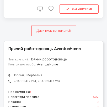
підрядниками та контроль виконання договорів.
🔧 Основні обов'язки ...
відгукнутися
Дивитись всі вакансії
Прямий роботодавець AventusHome
Тип компанії:
Прямий роботодавець
Контактна особа:
AventusHome
Іспанія, Марбелья
+34683417724, +34683417724
Про компанію
:
Перегляди профілю
507
Вакансії
9