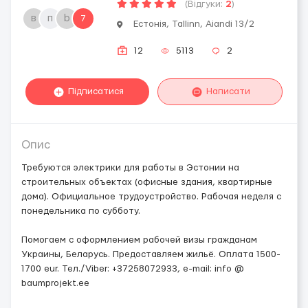
(Відгуки:
2
)
в
п
b
7
Естонія, Tallinn, Aiandi 13/2
12
5113
2
Підписатися
Написати
Опис
Требуются электрики для работы в Эстонии на
строительных объектах (офисные здания, квартирные
дома). Официальное трудоустройство. Рабочая неделя с
понедельника по субботу.
Помогаем с оформлением рабочей визы гражданам
Украины, Беларусь. Предоставляем жильё. Оплата 1500-
1700 eur. Тел./Viber: +37258072933, e-mail: info @
baumprojekt.ee