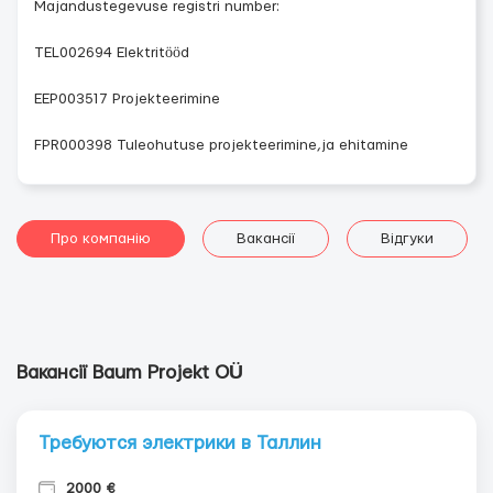
Majandustegevuse registri number:
TEL002694 Elektritööd
EEP003517 Projekteerimine
FPR000398 Tuleohutuse projekteerimine,ja ehitamine
Про компанію
Вакансії
Відгуки
Вакансії Baum Projekt OÜ
Требуются электрики в Таллин
2000 €