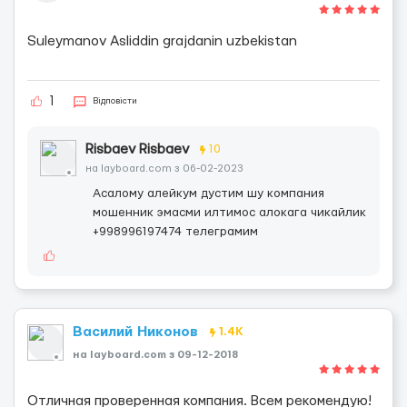
Suleymanov Asliddin grajdanin uzbekistan
1
Відповісти
Risbaev Risbaev
10
на layboard.com з 06-02-2023
Асалому алейкум дустим шу компания
мошенник эмасми илтимос алокага чикайлик
+998996197474 телеграмим
Василий Никонов
1.4K
на layboard.com з 09-12-2018
Отличная проверенная компания. Всем рекомендую!