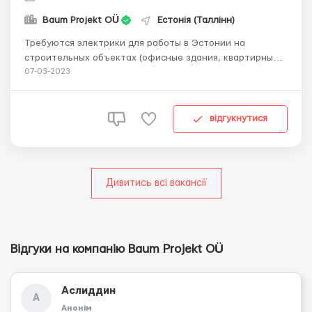
Baum Projekt OÜ
Естонія (Таллінн)
Требуются электрики для работы в Эстонии на
строительных объектах (офисные здания, квартирные
дома). Официальное трудоустройство. Рабочая неделя с
07-03-2023
понедельника по субботу. Помогаем с оформлением
рабочей визы. Предоставляем жильё. Оплата 1800-2000
eur. Тел./Viber/Telegram: +37258072933, e-mail: info ...
відгукнутися
Дивитись всі вакансії
Відгуки на компанію Baum Projekt OÜ
Аслиддин
А
Анонім