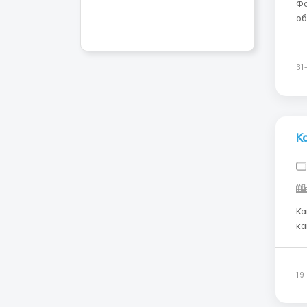
Фас
об
га
об
пр
31
К
Каменщики! В
ка
блоков Ищем специалис
- 
Кт
19