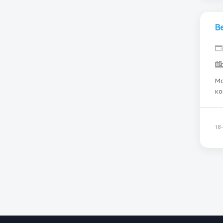
В
Мо
ко
ра
оп
об
18