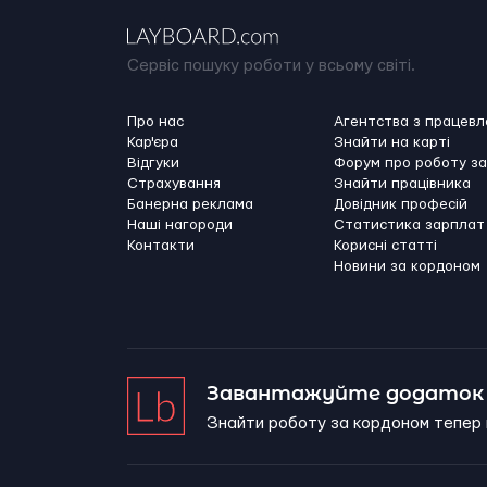
Сервіс пошуку роботи у всьому світі.
Про нас
Агентства з працев
Кар'єра
Знайти на карті
Відгуки
Форум про роботу з
Страхування
Знайти працівника
Банерна реклама
Довідник професій
Наші нагороди
Статистика зарплат
Контакти
Корисні статті
Новини за кордоном
Завантажуйте додаток 
Знайти роботу за кордоном тепер 