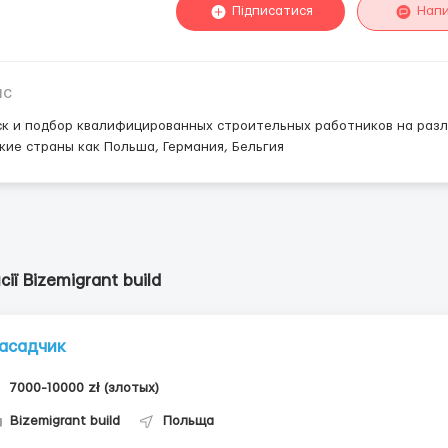
Підписатися
Нап
ис
к и подбор квалифицированных строительных работников на разл
кие страны как Польша, Германия, Бельгия
сії Bizemigrant build
асадчик
7000-10000 zł (злотых)
Bizemigrant build
Польща