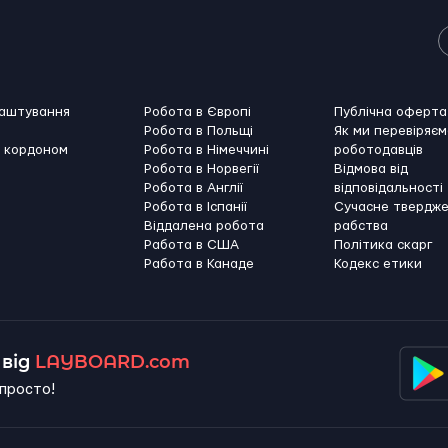
лаштування
Робота в Європі
Публічна оферта
Робота в Польщі
Як ми перевіряєм
а кордоном
Робота в Німеччині
роботодавців
Робота в Норвегії
Відмова від
Робота в Англії
відповідальності
Робота в Іспанії
Сучасне твердж
Віддалена робота
рабства
Работа в США
Політика скарг
Работа в Канадe
Кодекс етики
від
LAYBOARD.com
просто!