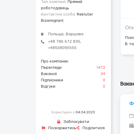
Тип компанії:
Прямий
роботодавець
Контактна особа:
Rekruter
Bizemigrant
Оп
Польща, Варшава
Поис
+48 786 672 835,
В та
+48508095555
Про компанію
:
Перегляди
1472
Вакансії
34
Підписники
0
Вакан
Відгуки
0
Ф
Користувач з
04.04.2023
Заблокувати
Поскаржитись
Поділитися