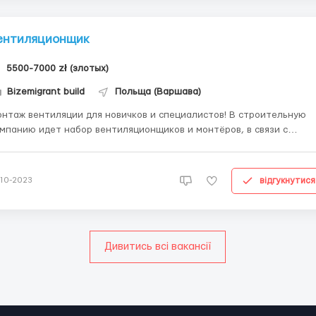
ентиляционщик
5500-7000 zł (злотых)
Bizemigrant build
Польща (Варшава)
нтаж вентиляции для новичков и специалистов! В строительную
мпанию идет набор вентиляционщиков и монтёров, в связи с
сширение компании и открытием новых объектов. Ищем рабочих: - C
ытом работы в этой сфере (можно и с минимальным опытом, есть
учение) - Кто умеет читать схемы по монт...
відгукнутися
-10-2023
Дивитись всі вакансії