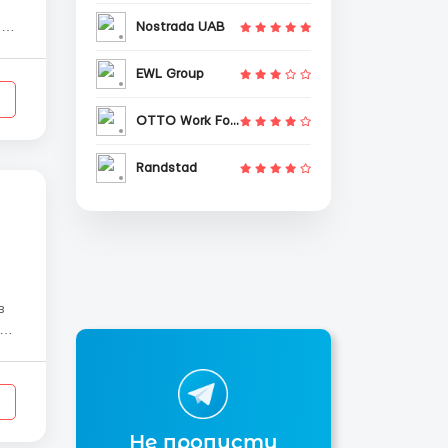
Nostrada UAB
EWL Group
OTTO Work Force
Randstad
ами
Не пропусти