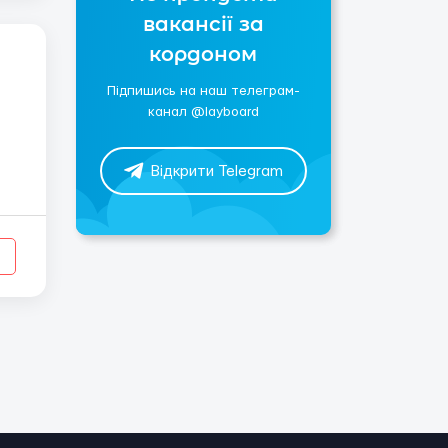
вакансії за
кордоном
Підпишись на наш телеграм-
канал @layboard
Відкрити Telegram