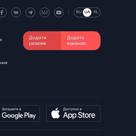
RU
UA
PL
Додати
Додати
о
резюме
вакансію
ення