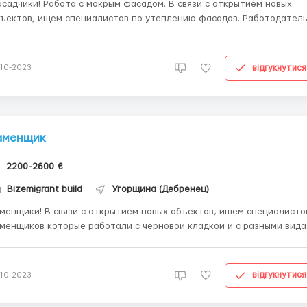
адчики! Работа с мокрым фасадом. В связи с открытием новых
ъектов, ищем специалистов по утеплению фасадов. Работодатель
рантирует: - ЗП от 7000ZŁ/нетто (работа на аккорд, большие
ъемы работ) - Официальное трудоустройство - Жилье
едоставляется - Транспорт до работы. - Возможност...
відгукнутися
-10-2023
аменщик
2200-2600 €
Bizemigrant build
Угорщина (Дебренец)
 связи с открытием новых объектов, ищем специалистов
менщиков которые работали с черновой кладкой и с разными вид
тов: - C опытом работы в этой сфере от 1 года
Кто работал с газоблоком, силикатным блоком, бетонным блоком -
о в поисках работы на...
відгукнутися
-10-2023