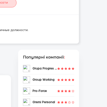
исати
ичные должности.
Популярні компанії
:
Grupa Progres Sp. z o.o.
Group Working
Pro-Force
Gremi Personal