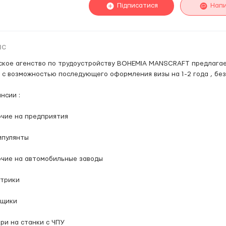
Підписатися
Нап
ис
кое агенство по трудоустройству BOHEMIA MANSCRAFT предлагает
 с возможностью последующего оформления визы на 1-2 года , без
нсии :
чие на предприятия
ипулянты
очие на автомобильные заводы
ктрики
рщики
ри на станки с ЧПУ