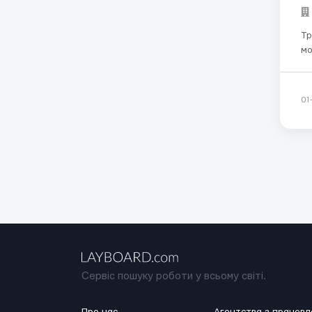
Требования: 
мо
эле
01
Сервіс пошуку роботи у всьому світі.
Про нас
Агентства з працев