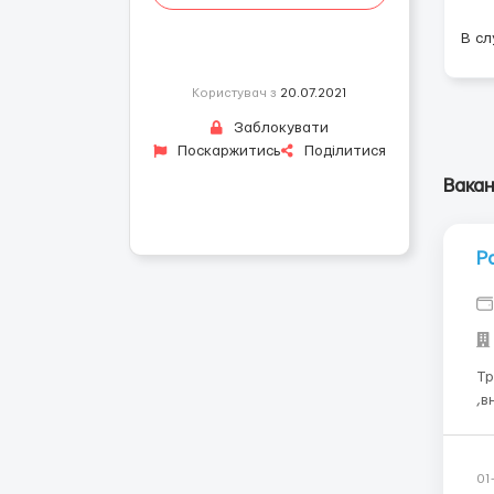
В сл
Користувач з
20.07.2021
Заблокувати
Поскаржитись
Поділитися
Вакан
Р
Требования:
,в
обр
01