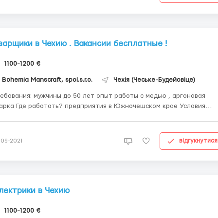
варщики в Чехию . Вакансии бесплатные !
1100-1200 €
Bohemia Manscraft, spol.s.r.o.
Чехія (Чеське-Будейовіце)
 мужчины до 50 лет опыт работы с медью , аргоновая
? предприятия в Южночешском крае Условия
ов в день ,в 2 смены с 6-14 и с 14-22 , выходные и
пресчас по договоренности ручная сварка металлических дета...
відгукнутися
-09-2021
лектрики в Чехию
1100-1200 €