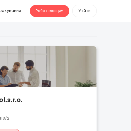
рахування
Роботодавцям
Увійти
.s.r.o.
113/2