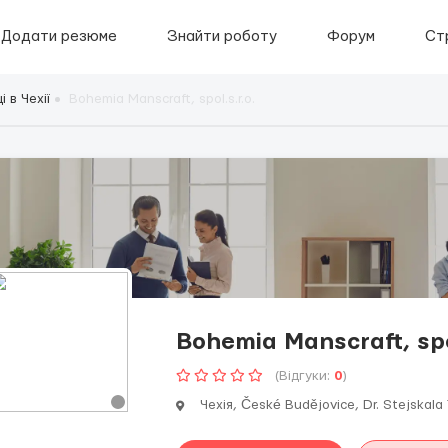
Додати резюме
Знайти роботу
Форум
Ст
 в Чехії
Bohemia Manscraft, spol.s.r.o.
Bohemia Manscraft, spol
(Відгуки:
0
)
Чехія, České Budějovice, Dr. Stejskala 