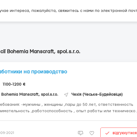
учае интереса, пожалуйста, свяжитесь с нами по электронной поч
сії Bohemia Manscraft, spol.s.r.o.
аботники на производство
1100-1200 €
Bohemia Manscraft, spol.s.r.o.
Чехія (Чеське-Будейовіце)
 -мужчины , женщины ,пары до 50 лет, ответственность
нимательность ,работоспособность , опыт работы или техническо
азование приветствуется ,но не обязательно. Где работать? Чехия
, югочешский край Условия работы: работа 8 часов в день ,в 2 смены 
відгукнутися
-09-2021