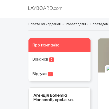
Робота за кордоном
Роботодавці
Роботодавці
Про компанію
Вакансії
6
Відгуки
0
Агенція Bohemia
Manscraft, spol.s.r.o.