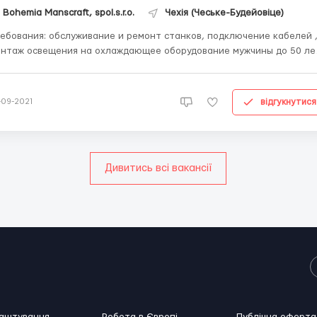
Bohemia Manscraft, spol.s.r.o.
Чехія (Чеське-Будейовіце)
обслуживание и ремонт станков, подключение кабелей ,
нтаж освещения на охлаждающее оборудование мужчины до 50 лет
ктротехническое образование и опыт работы Где работать? Чехия
,югочешский край Условия работы: работа 8 часов в день ,в 2 сме...
відгукнутися
-09-2021
Дивитись всі вакансії
лаштування
Робота в Європі
Публічна оферта