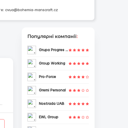
те: cvua@bohemia-manscraft.cz
Популярні компанії
:
Grupa Progres Sp. z o.o.
Group Working
Pro-Force
Gremi Personal
Nostrada UAB
е
...
EWL Group