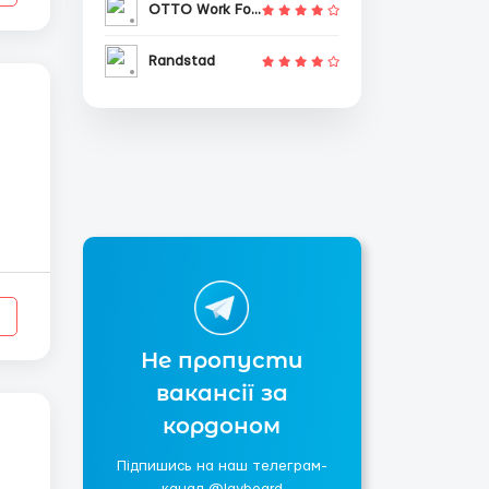
OTTO Work Force
Randstad
Не пропусти
вакансії за
кордоном
Підпишись на наш телеграм-