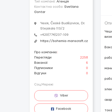
Тип компанії:
Агенція
Контактна особа:
Svetlana
Gontar
Оп
Чехія, České Budějovice, Dr.
Stejskala 113/2
Чешс
+420(774)237-109
визе
https://bohemia-manscraft.cz
Вака
Про компанію
:
Перегляди
2258
рабо
Вакансії
6
Підписники
0
ман
Відгуки
0
раб
Соц.Мережі
эле
Viber
сва
Facebook
тока