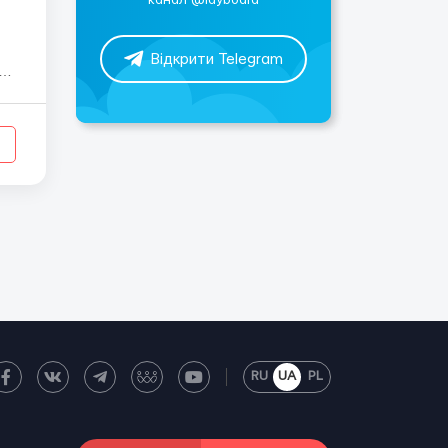
канал @layboard
Відкрити Telegram
RU
UA
PL