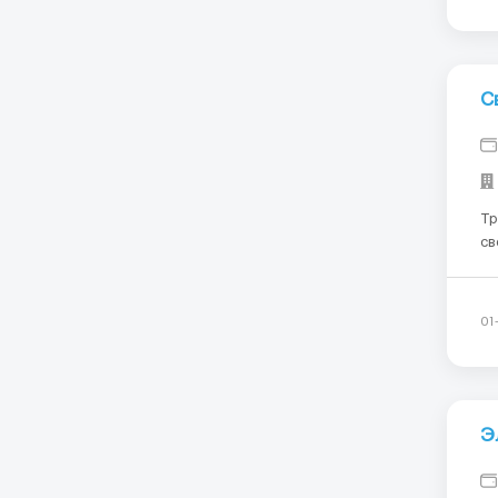
С
Требования:
сварка Где работать
работы: работа 8 час
01
Э