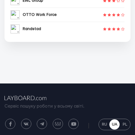
EWL Group
OTTO Work Force
Randstad
Сервіс пошуку роботи у всьому світі.
RU
UA
PL