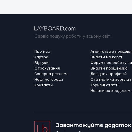
Сервіс пошуку роботи у всьому світі.
Про нас
Агентства з працев
Кар'єра
Знайти на карті
Відгуки
Форум про роботу з
Страхування
Знайти працівника
Банерна реклама
Довідник професій
Наші нагороди
Статистика зарплат
Контакти
Корисні статті
Новини за кордоном
Завантажуйте додаток 