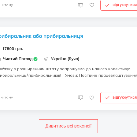
відгукнутися
днi тому
рибиральник або прибиральниця
17600 грн.
Чистий Погляд
Україна (Буча)
зв'язку з розширенням штату запрошуємо до нашого колективу:
иральниць/прибиральників! Умови: Постійне працевлаштування
біток) Графік роботи індивідуальний (позмінний) - 2/2;3/3;5/2
07:00 - 18:00 Перші 3 дні є щоденна оплата...
відгукнутися
днi тому
Дивитись всі вакансії