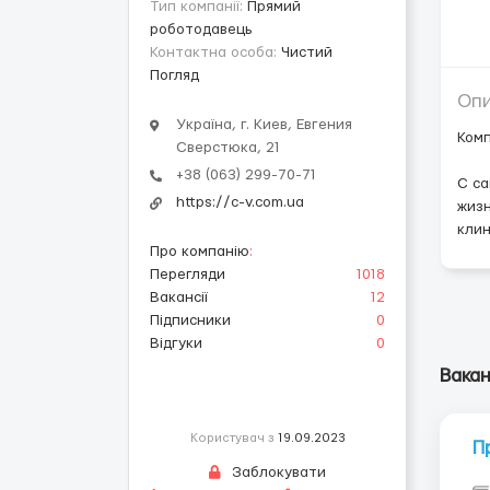
Тип компанії:
Прямий
роботодавець
Контактна особа:
Чистий
Погляд
Оп
Україна, г. Киев, Евгения
Комп
Сверстюка, 21
+38 (063) 299-70-71
С са
https://c-v.com.ua
жизн
клин
Про компанію
:
Перегляди
1018
Вакансії
12
Підписники
0
Відгуки
0
Вакан
Користувач з
19.09.2023
П
Заблокувати