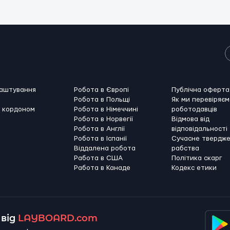
лаштування
Робота в Європі
Публічна оферта
Робота в Польщі
Як ми перевіряєм
а кордоном
Робота в Німеччині
роботодавців
Робота в Норвегії
Відмова від
Робота в Англії
відповідальності
Робота в Іспанії
Сучасне твердж
Віддалена робота
рабства
Работа в США
Політика скарг
Работа в Канадe
Кодекс етики
від
LAYBOARD.com