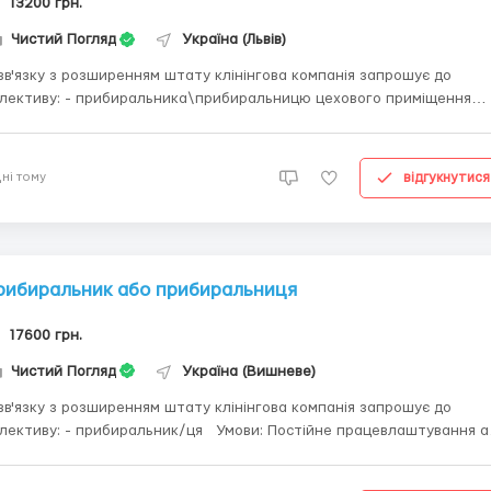
13200 грн.
Чистий Погляд
Україна (Львів)
зв'язку з розширенням штату клінінгова компанія запрошує до
 прибиральника\прибиральницю цехового приміщення
 09:00 до 21:00 07:00 до 19:00 ІНДИВІДУАЛЬНИЙ
ОТИ Локація: м.Львів( Сихівський район) Що ми пропонуємо?
оєчасна ...
відгукнутися
днi тому
рибиральник або прибиральниця
17600 грн.
Чистий Погляд
Україна (Вишневе)
зв'язку з розширенням штату клінінгова компанія запрошує до
прибиральник/ця Умови: Постійне працевлаштування або
обіток (з оплатою після зміни) Графік роботи: (позмінний 2/2, 3/3)
підберемо під вас. Виплата заробітної плати два раз...