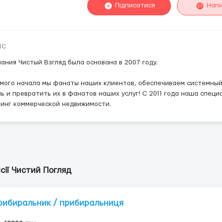
Підписатися
Нап
ис
ания Чистый Взгляд была основана в 2007 году.
мого начала мы фанаты наших клиентов, обеспечиваем системный 
ь и превратить их в фанатов наших услуг! С 2011 года наша спец
инг коммерческой недвижимости.
сії Чистий Погляд
рибиральник / прибиральниця