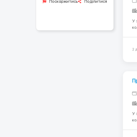
Поскаржитись
Поділитися
У 
колективу: -
Умови: Графік роботи з
ГРАФІК РОБ
Св
2 
П
У 
колективу: - 
підр