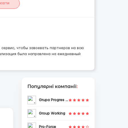
исати
сервис, чтобы завоевать партнеров на всю
иализация была направлена на ежедневный
Популярні компанії
:
Grupa Progres Sp. z o.o.
Group Working
Pro-Force