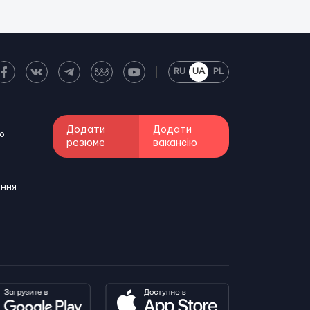
RU
UA
PL
Додати
Додати
о
резюме
вакансію
ення