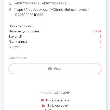
+420774634459, +420774634459
https://facebook.com/Citrino-Bellissimo-sro-
112260930310633
Про компанію
:
Перегляди профілю
2764
Вакансії
5
Підписники
0
Відгуки
2
Соц.Мережі
Viber
На сайті з
29.10.2019
Поскаржитись
Заблокувати