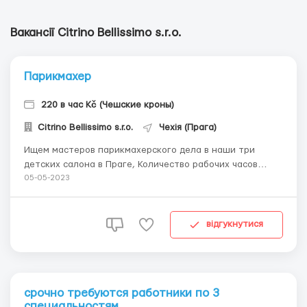
Вакансії Citrino Bellissimo s.r.o.
Парикмахер
220 в час Kč (Чешские кроны)
Citrino Bellissimo s.r.o.
Чехія (Прага)
Ищем мастеров парикмахерского дела в наши три
детских салона в Праге, Количество рабочих часов
обсуждается в зависимости от желания и возможностей
05-05-2023
кандидата. В наших салонах очень дружеская
обстановка, поэтому того же ожидаем и от кандидатов
на эту позицию. Ждем ваших откликов. ...
відгукнутися
срочно требуются работники по 3
специальностям.