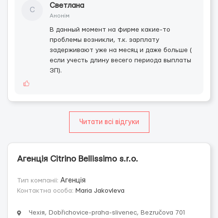
Светлана
С
Анонім
В данный момент на фирме какие-то
проблемы возникли, т.к. зарплату
задерживают уже на месяц и даже больше (
если учесть длину весего периода выплаты
ЗП).
Читати всі відгуки
Агенція Citrino Bellissimo s.r.o.
Тип компанії:
Агенція
Контактна особа:
Maria Jakovleva
Чехія, Dobřichovice-praha-slivenec, Bezručova 701