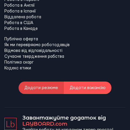
Робота в Англії
Робота в Іспанії
Віддалена робота
Работа в США
Работа в Канадe
Публічна оферта
Як ми перевіряємо роботодавців
Відмова від відповідальності
Сучасне твердження рабства
Політика скарг
Кодекс етики
Додати резюме
Додати вакансію
Завантажуйте додаток від
LAYBOARD.com
Знайти роботу за кордоном тепер просто!