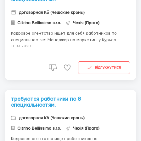
договорная Kč (Чешские кроны)
Citrino Bellissimo s.r.o.
Чехія (Прага)
Кадровое агентство ищет для себя работников по
специальностям: Менеджер по маркетингу Курьер
Офисный работник. Возможен короткий рабочий день.
11-03-2020
На работу принимаем и студентов/к. Топько легальное
трудоустройство. Можем оказать помощь в подготовке
документов. ...
відгукнутися
требуются работники по 8
специальностям.
договорная Kč (Чешские кроны)
Citrino Bellissimo s.r.o.
Чехія (Прага)
Кадровое агентство ищет работников по