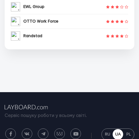
EWL Group
OTTO Work Force
Randstad
Сервіс пошуку роботи у всьому світі.
RU
UA
PL