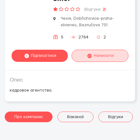
(Відгуки:
2
)
Чехія, Dobřichovice-praha-
slivenec, Bezručova 701
5
2764
2
Підписатися
Написати
Опис
кадровое агентство.
Про компанію
Вакансії
Відгуки