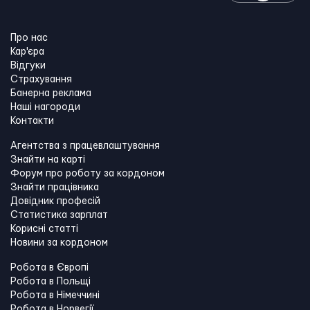
Про нас
Кар'єра
Відгуки
Страхування
Банерна реклама
Наші нагороди
Контакти
Агентства з працевлаштування
Знайти на карті
Форум про роботу за кордоном
Знайти працівника
Довідник професій
Статистика зарплат
Корисні статті
Новини за кордоном
Робота в Європі
Робота в Польщі
Робота в Німеччині
Робота в Норвегії