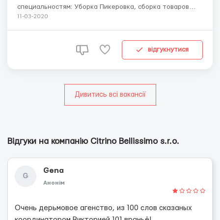
специальностям: Уборка Пикеровка, сборка товаров
Садовники Каменщики Сантехники Сварщики
11-03-2020
Посудомойка Повара. Список может меняться. Топько
легальное трудоустройство. Можем оказать помощь в
подготовке документов. ...
відгукнутися
Дивитись всі вакансії
Відгуки на компанію Citrino Bellissimo s.r.o.
Gena
G
Анонім
Очень дерьмовое агенство, из 100 слов сказаных
координатором Викторией 101 враньё!