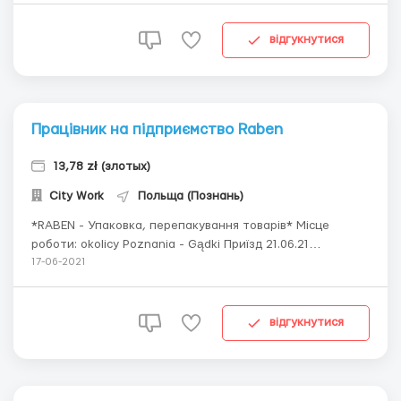
місяць 2100,00 зл нетто за відпрацьовані 168 год./міс. (не
враховані доплати за нічні...
відгукнутися
Працівник на підприємство Raben
13,78 zł (злотых)
City Work
Польща (Познань)
*RABEN - Упаковка, перепакування товарів* Місце
роботи: okolicy Poznania - Gądki Приїзд 21.06.21
Обов'язки: стояча, легка робота. Упаковка,
17-06-2021
перепакування товарів (продукти харчування: кава,
шоколадки, йогурти, молоко), максимальна вага до 10 кг.
Умови: 13,78 злотих/год. ПН-ПТ., 12 го...
відгукнутися