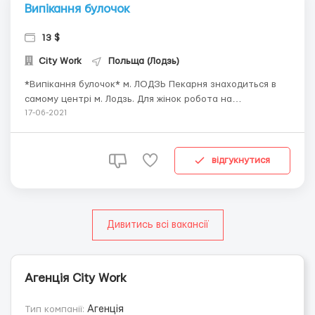
Випікання булочок
13 $
City Work
Польща (Лодзь)
*Випікання булочок* м. ЛОДЗЬ Пекарня знаходиться в
самому центрі м. Лодзь. Для жінок робота на
виробництві(викладання булочок на конвеєрну стрічку,
17-06-2021
складання товарів в коробки,додавання інгредієнтів,
викладка товарів на деко) Для чоловіків робота на
складі (викладання коробок на піддон, стікер...
відгукнутися
Дивитись всі вакансії
Агенція City Work
Тип компанії:
Агенція