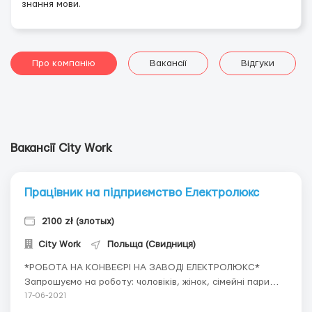
знання мови.
Про компанію
Вакансії
Відгуки
Вакансії City Work
Працівник на підприємство Електролюкс
2100 zł (злотых)
City Work
Польща (Свидниця)
*РОБОТА НА КОНВЕЄРІ НА ЗАВОДІ ЕЛЕКТРОЛЮКС*
Запрошуємо на роботу: чоловіків, жінок, сімейні пари
віком до 55 років. Місто праці: Олава, Свідніца, Жарів.
17-06-2021
Приїзд до м. Свідніца Зарплата: зарплата фіксована, в