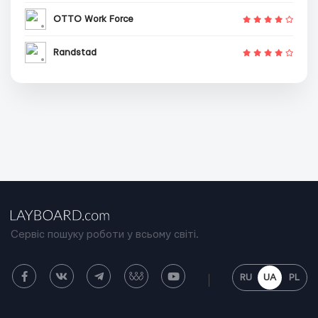
OTTO Work Force
Randstad
Сервіс пошуку роботи у всьому світі.
RU
UA
PL