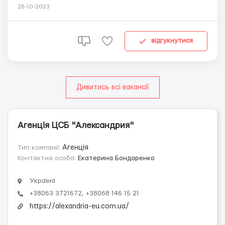
зварювальників металоконструкцій. Офіційне
26-10-2023
оформлення на чеську компанію, робота на виробництві
у Хорватії , місто Slavonski Brod (безкоштовна доставка
з Праги). Пропонуємо: стабільний обсяг робо...
відгукнутися
Дивитись всі вакансії
Агенція ЦСБ "Александрия"
Тип компанії:
Агенція
Контактна особа:
Екатерина Бондаренко
Україна
+38063 3721672, +38068 146 15 21
https://alexandria-eu.com.ua/