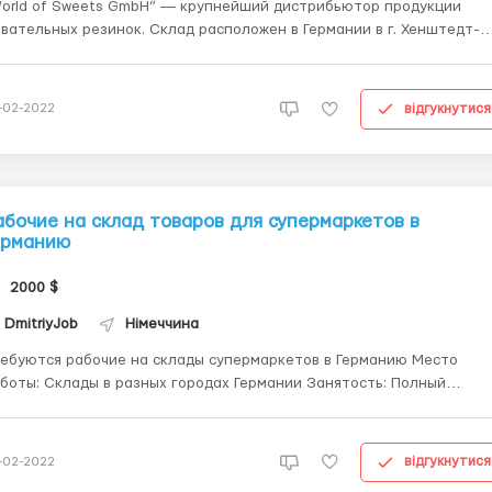
orld of Sweets GmbH” ― крупнейший дистрибьютор продукции
льных резинок. Склад расположен в Германии в г. Хенштедт-
е требования к кандидатам: • без знания немецкого и
з о/р • трудолюбие, мотивация работать на качество и результа Мы
едл...
відгукнутися
-02-2022
абочие на склад товаров для супермаркетов в
ерманию
2000 $
DmitriyJob
Німеччина
ебуются рабочие на склады супермаркетов в Германию Место
 разных городах Германии Занятость: Полный
нь Должностные обязанности: Подготовка, маркировка
товаров перед отгрузкой в супермаркеты Требования: Мужчин
відгукнутися
-02-2022