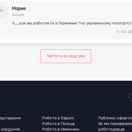
Мария
М
Анонім
A,,,,как вы работаете в Германии ?по украинскому паспорту
11-02-2
Читати всі відгуки
лаштування
Робота в Європі
Публічна оферта
Робота в Польщі
Як ми перевіряєм
а кордоном
Робота в Німеччині
роботодавців