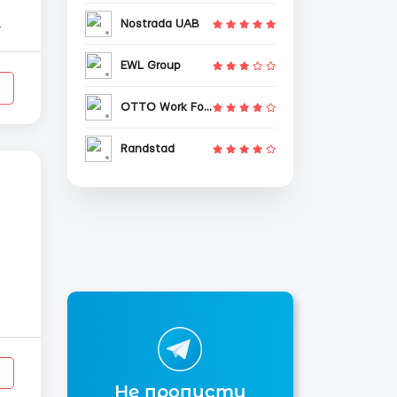
Nostrada UAB
EWL Group
OTTO Work Force
Randstad
ы, женщ...
Не пропусти