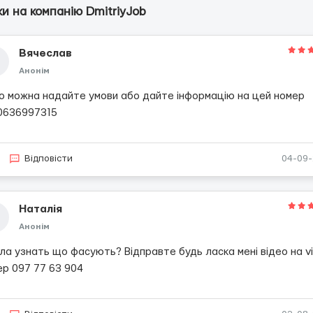
ки на компанію DmitriyJob
Вячеслав
Анонім
о можна надайте умови або дайте інформацію на цей номер
0636997315
Відповісти
04-09
Наталія
Анонім
ла узнать що фасують? Відправте будь ласка мені відео на v
ер 097 77 63 904