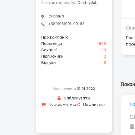
Контактна особа:
DmitriyJob
Україна
+380(96)991-09-68
Оп
Про компанію
:
Пред
Перегляди
1803
паке
Вакансії
30
Підписники
2
Відгуки
9
Вакан
Користувач з
31.01.2022
Заблокувати
Н
Поскаржитись
Поділитися