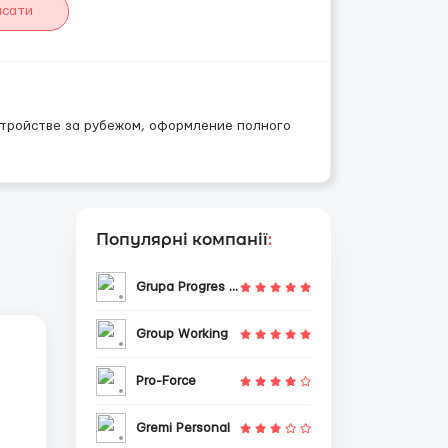
исати
стройстве за рубежом, оформление полного
Популярні компанії
:
Grupa Progres Sp. z o.o.
Group Working
Pro-Force
Gremi Personal