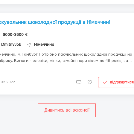
акувальник шоколадної продукції в Німеччині
3000-3600 €
DmitriyJob
Німеччина
меччина, м. Гамбург Потрібно пакувальник шоколадної продукції на
Вимоги: чоловіки, жінки, сімейні пари віком до 45 років; за
, + лист відрядження; без шкідливих звичок; можна без досвіду
ови не потрібне (за Вами буде закріплено
сійськомовний координа...
відгукнутися
-02-2022
Дивитись всі вакансії