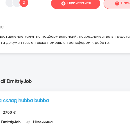
2
Підписатися
Нап
ис
оставление услуг по подбору вакансий, посредничество в трудоу
та документов, а также помощь с трансфером к работе.
сії DmitriyJob
а склад hubba bubba
2700 €
DmitriyJob
Німеччина