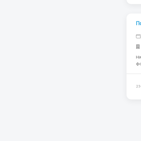
П
Ні
фабрику. 
візою
роботи. Знання м
ро
23