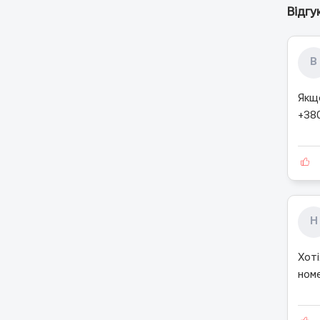
Відгу
В
Якщ
+38
Н
Хоті
ном