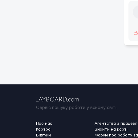
Сервіс пошуку роботи у всьому світі.
Про нас
Агентства з працев
Кар'єра
Знайти на карті
Відгуки
Форум про роботу з