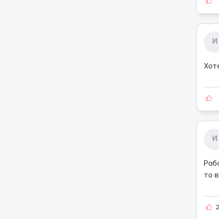
И
Хот
И
Рабо
то 