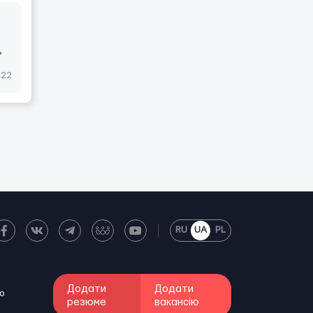
?
022
RU
UA
PL
Додати
Додати
о
резюме
вакансію