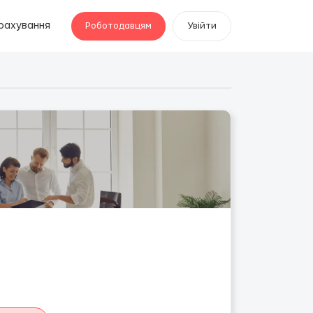
рахування
Роботодавцям
Увійти