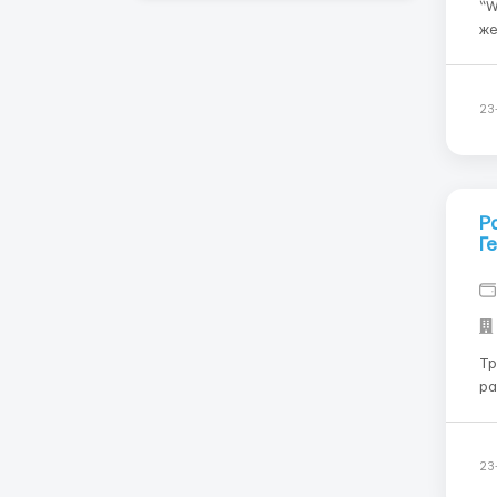
“W
жевате
Ульцбург. Главны
бе
пр
23
Р
Г
Тр
работы: Склады в
рабочий де
23