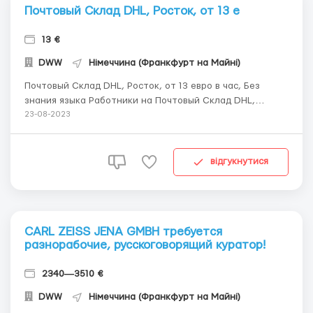
Почтовый Склад DHL, Росток, от 13 е
13 €
DWW
Німеччина (Франкфурт на Майні)
Почтовый Склад DHL, Росток, от 13 евро в час, Без
знания языка Работники на Почтовый Склад DHL,
Германия, Росток Связь в WhatsApp +44 7893 938865
23-08-2023
Работа на почтовом складе для мужчин, женщин,
семейных пар! Работа простая! Жильём обеспечивают.
"Чистая" заработная плата варьи...
відгукнутися
CARL ZEISS JENA GMBH требуется
разнорабочие, русскоговорящий куратор!
2340―3510 €
DWW
Німеччина (Франкфурт на Майні)