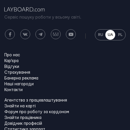
Сервіс пошуку роботи у всьому світі.
RU
UA
PL
Про нас
Кар'єра
Відгуки
Страхування
Банерна реклама
Наші нагороди
Контакти
Агентства з працевлаштування
Знайти на карті
Форум про роботу за кордоном
Знайти працівника
Довідник професій
Статистика зарплат