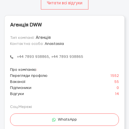
Читати всі відгуки
Агенція DWW
Тип компанії:
Агенція
Контактна особа:
Anastasiia
+44 7893 938865, +44 7893 938865
Про компанію
:
Перегляди профілю
1552
Вакансії
55
Підписники
0
Відгуки
14
Соц.Мережі
WhatsApp