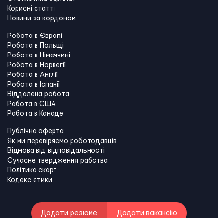
Корисні статті
Новини за кордоном
Робота в Європі
Робота в Польщі
Робота в Німеччині
Робота в Норвегії
Робота в Англії
Робота в Іспанії
Віддалена робота
Работа в США
Работа в Канадe
Публічна оферта
Як ми перевіряємо роботодавців
Відмова від відповідальності
Сучасне твердження рабства
Політика скарг
Кодекс етики
Додати резюме
Додати вакансію