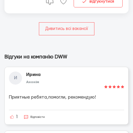
• Стикерование. ⠀ Работа...
відгукнутися
Дивитись всі вакансії
Відгуки на компанію DWW
Ирина
И
Анонім
Приятные ребята,помогли, рекомендую!
1
Відповісти