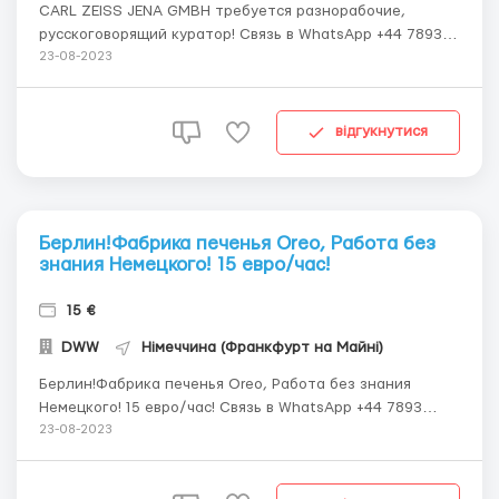
CARL ZEISS JENA GMBH требуется разнорабочие,
русскоговорящий куратор! Связь в WhatsApp +44 7893
938865 Город Гамбург “CARL ZEISS JENA GMBH” ―
23-08-2023
крупнейшее предприятие, которое разрабатывает,
производит и продает: • медицинскую технику •
измерительную технику, микроскопы ...
відгукнутися
Берлин!Фабрика печенья Oreo, Работа без
знания Немецкого! 15 евро/час!
15 €
DWW
Німеччина (Франкфурт на Майні)
Берлин!Фабрика печенья Oreo, Работа без знания
Немецкого! 15 евро/час! Связь в WhatsApp +44 7893
938865 Фабрика печенья Oreo ⠀ Работа в городах:
23-08-2023
Лёррах, Нюрнберг, Берлин. ⠀ Обязанности: • Фасовка/
упаковка продукции; • Работа со сканером штрих-кодов.