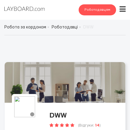
Роботодавцям
Робота за кордоном
Роботодавці
DWW
DWW
(Відгуки:
14
)