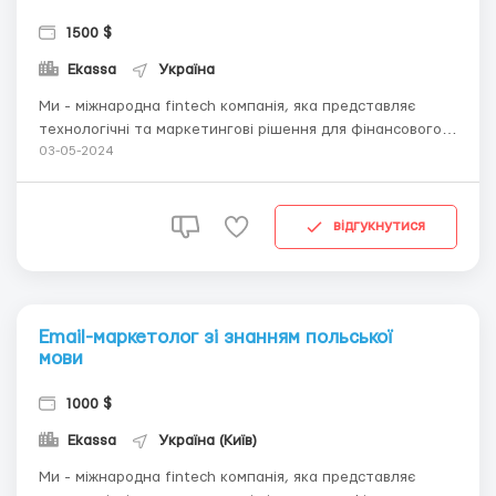
1500 $
Ekassa
Україна
Ми - міжнародна fintech компанія, яка представляє
технологічні та маркетингові рішення для фінансового
сектору. Місія компанії – підвищити фінансову
03-05-2024
грамотність людей та зробити фінансові продукти
простими та доступними. Шукаємо до нашої команди
талановитого Head of Content. Вимоги: Досвід упр...
відгукнутися
Email-маркетолог зі знанням польської
мови
1000 $
Ekassa
Україна (Київ)
Ми - міжнародна fintech компанія, яка представляє