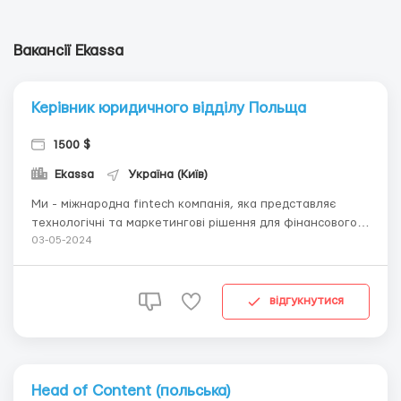
Вакансії Ekassa
Керівник юридичного відділу Польща
1500 $
Ekassa
Україна (Київ)
Ми - міжнародна fintech компанія, яка представляє
технологічні та маркетингові рішення для фінансового
сектора. Наше завдання – підвищити фінансову
03-05-2024
грамотність людей та зробити фінансові продукти
простими та доступними. Наша Компанія – це не просто
співробітники, які працюють над спільними завдання...
відгукнутися
Head of Content (польська)