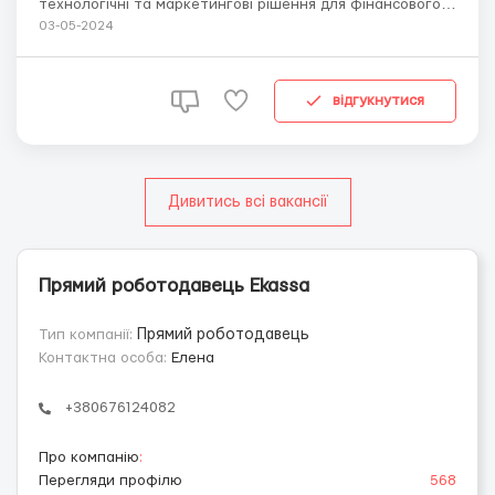
технологічні та маркетингові рішення для фінансового
сектору.Місія компанії – підвищити фінансову
03-05-2024
грамотність людей та зробити фінансові продукти
простими та доступними.У зв'язку з активним
розвитком запрошуємо до своєї команди Email-
відгукнутися
маркетолога зі з...
Дивитись всі вакансії
Прямий роботодавець Ekassa
Тип компанії:
Прямий роботодавець
Контактна особа:
Елена
+380676124082
Про компанію
:
Перегляди профілю
568