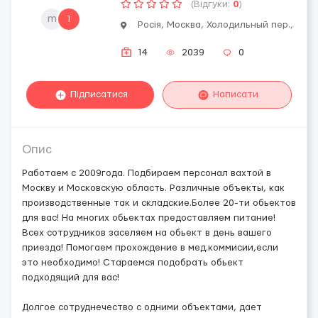
(Відгуки:
0
)
m
1
Росія, Москва, Холодильный пер.,
14
2039
0
Підписатися
Написати
Опис
Работаем с 2009года. Подбираем персонал вахтой в
Москву и Московскую область. Различные объекты, как
производственные так и складские.Более 20-ти обьектов
для вас! На многих обьектах предоставляем питание!
Всех сотрудников заселяем на обьект в день вашего
приезда! Помогаем прохождение в мед.коммисии,если
это необходимо! Стараемся подобрать обьект
подходящий для вас!
Долгое сотруднечество с одними объектами, дает