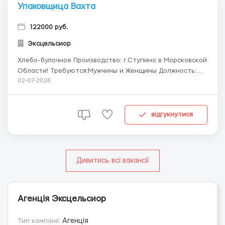
Упаковщица Вахта
122000 руб.
Эксцельсиор
Хлебо-булочное Производство: г.Ступино в Морсковской
Области! Требуются:Мужчины и Женщины Должность:
Разнорабочий Функционал: Перемещение продукции
02-07-2026
склада по складу, укладка готовой продукции на
поддон, перемещение рамки с готовыми хлебо-
булочными изделиями. Гражданство: РФ/РБ Возраст: До
відгукнутися
50 ...
Дивитись всі вакансії
Агенція Эксцельсиор
Тип компанії:
Агенція